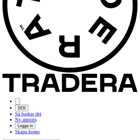
SEK
Så funkar det
Ny annons
Logga in
Skapa konto