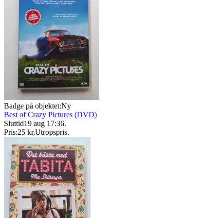
Badge på objektet:
Ny
Best of Crazy Pictures (DVD)
Sluttid
19 aug 17:36
.
Pris:
25 kr
,
Utropspris
.