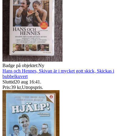
Badge på objektet:
Ny
Hans och Hennes, Skivan är i mycket gott skick, Skickas i
bubbelkuvert
Sluttid
20 aug 16:41
.
Pris:
39 kr
,
Utropspris
.