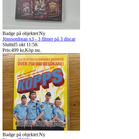
Badge på objektet:
Ny
Jönssonligan x3 - 3 filmer på 3 discar
Sluttid
5 okt 11:58
.
Pris:
499 kr
,
Köp nu
.
Badge på objektet:
Ny