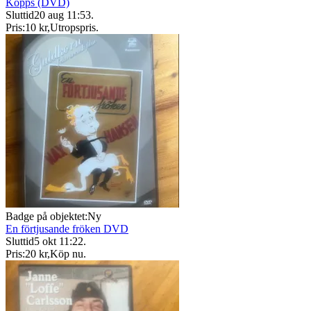
Kopps (DVD)
Sluttid
20 aug 11:53
.
Pris:
10 kr
,
Utropspris
.
Badge på objektet:
Ny
En förtjusande fröken DVD
Sluttid
5 okt 11:22
.
Pris:
20 kr
,
Köp nu
.