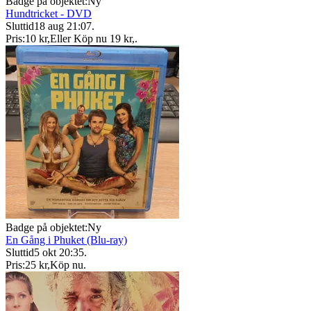
Badge på objektet:
Ny
Hundtricket - DVD
Sluttid
18 aug 21:07
.
Pris:
10 kr
,
Eller Köp nu
19 kr
,
.
Badge på objektet:
Ny
En Gång i Phuket (Blu-ray)
Sluttid
5 okt 20:35
.
Pris:
25 kr
,
Köp nu
.