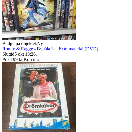
Badge på objektet:
Ny
Ronny & Ragge - Byhåla 3 + Extramaterial (DVD)
Sluttid
5 okt 13:26
.
Pris:
199 kr
,
Köp nu
.