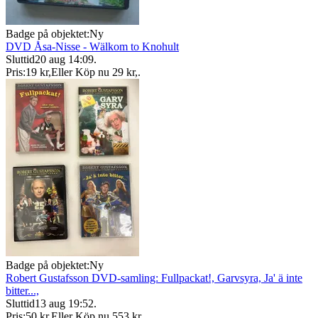
Badge på objektet:
Ny
DVD Åsa-Nisse - Wälkom to Knohult
Sluttid
20 aug 14:09
.
Pris:
19 kr
,
Eller Köp nu
29 kr
,
.
Badge på objektet:
Ny
Robert Gustafsson DVD-samling: Fullpackat!, Garvsyra, Ja' ä inte
bitter...,
Sluttid
13 aug 19:52
.
Pris:
50 kr
,
Eller Köp nu
553 kr
,
.