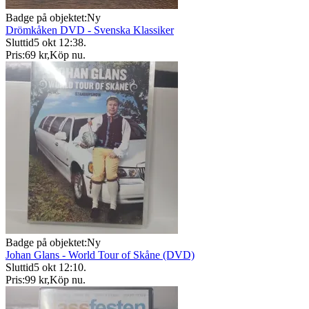
Badge på objektet:
Ny
Drömkåken DVD - Svenska Klassiker
Sluttid
5 okt 12:38
.
Pris:
69 kr
,
Köp nu
.
Badge på objektet:
Ny
Johan Glans - World Tour of Skåne (DVD)
Sluttid
5 okt 12:10
.
Pris:
99 kr
,
Köp nu
.