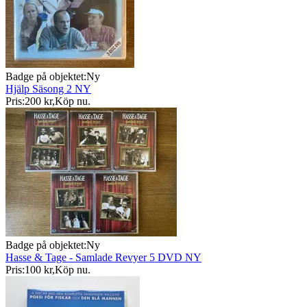
Badge på objektet:
Ny
Hjälp Säsong 2 NY
Pris:
200 kr
,
Köp nu
.
Badge på objektet:
Ny
Hasse & Tage - Samlade Revyer 5 DVD NY
Pris:
100 kr
,
Köp nu
.