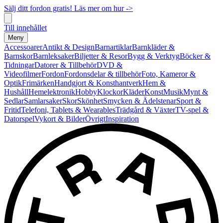
Sälj ditt fordon gratis! Läs mer om hur ->
Till innehållet
Meny
Accessoarer
Antikt & Design
Barnartiklar
Barnkläder &
Barnskor
Barnleksaker
Biljetter & Resor
Bygg & Verktyg
Böcker &
Tidningar
Datorer & Tillbehör
DVD &
Videofilmer
Fordon
Fordonsdelar & tillbehör
Foto, Kameror &
Optik
Frimärken
Handgjort & Konsthantverk
Hem &
Hushåll
Hemelektronik
Hobby
Klockor
Kläder
Konst
Musik
Mynt &
Sedlar
Samlarsaker
Skor
Skönhet
Smycken & Ädelstenar
Sport &
Fritid
Telefoni, Tablets & Wearables
Trädgård & Växter
TV-spel &
Datorspel
Vykort & Bilder
Övrigt
Inspiration