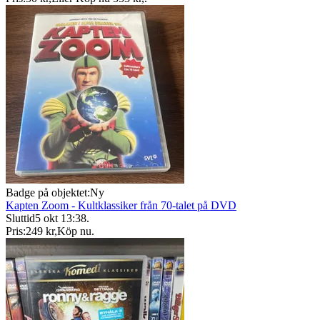
Badge på objektet:
Ny
Kapten Zoom - Kultklassiker från 70-talet på DVD
Sluttid
5 okt 13:38
.
Pris:
249 kr
,
Köp nu
.