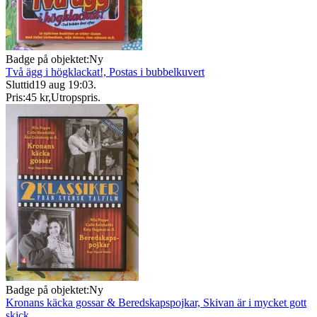
Badge på objektet:
Ny
Två ägg i högklackat!, Postas i bubbelkuvert
Sluttid
19 aug 19:03
.
Pris:
45 kr
,
Utropspris
.
Badge på objektet:
Ny
Kronans käcka gossar & Beredskapspojkar, Skivan är i mycket gott
skick