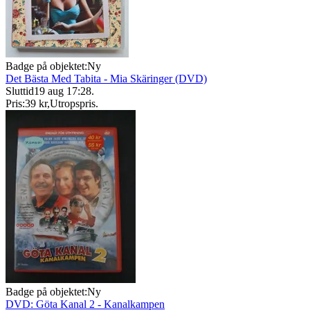
Badge på objektet:
Ny
Det Bästa Med Tabita - Mia Skäringer (DVD)
Sluttid
19 aug 17:28
.
Pris:
39 kr
,
Utropspris
.
Badge på objektet:
Ny
DVD: Göta Kanal 2 - Kanalkampen