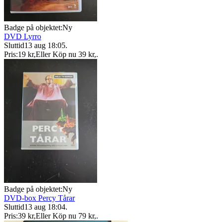
Badge på objektet:
Ny
DVD Lyrro
Sluttid
13 aug 18:05
.
Pris:
19 kr
,
Eller Köp nu
39 kr
,
.
Badge på objektet:
Ny
DVD-box Percy Tårar
Sluttid
13 aug 18:04
.
Pris:
39 kr
,
Eller Köp nu
79 kr
,
.