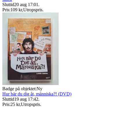
Sluttid
20 aug 17:01
.
Pris:
109 kr
,
Utropspris
.
Badge på objektet:
Ny
Hur bär du dig åt, människa?! (DVD)
Sluttid
19 aug 17:42
.
Pris:
25 kr
,
Utropspris
.