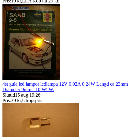
Pris:
19 kr
,
Eller Köp nu
29 kr
,
.
4st gula led lampor ledlampa 12V 0.02A 0.24W Längd ca 23mm
Diameter 9mm T10 W5W.
Sluttid
15 aug 19:26
.
Pris:
39 kr
,
Utropspris
.