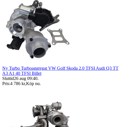
Ny Turbo Turboaggregat VW Golf Skoda 2.0 TFSI Audi Q3 TT
A3 A1 40 TFSI Billet
Sluttid
26 aug 09:40
.
Pris:
4 786 kr
,
Köp nu
.