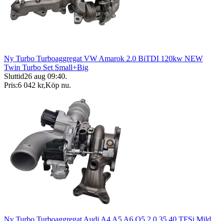
Ny Turbo Turboaggregat VW Amarok 2.0 BiTDI 120kw NEW
Twin Turbo Set Small+Big
Sluttid
26 aug 09:40
.
Pris:
6 042 kr
,
Köp nu
.
Ny Turbo Turboaggregat Audi A4 A5 A6 Q5 2.0 35 40 TFSi Mild