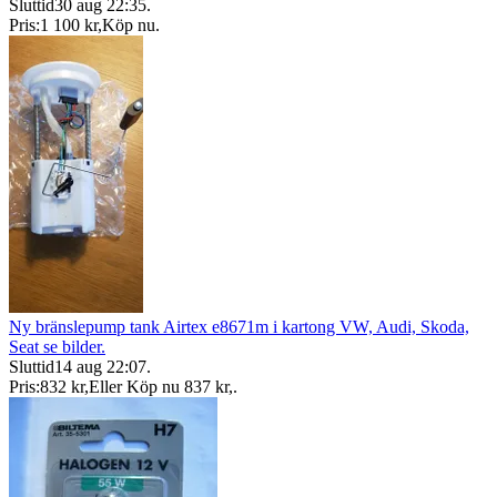
Sluttid
30 aug 22:35
.
Pris:
1 100 kr
,
Köp nu
.
Ny bränslepump tank Airtex e8671m i kartong VW, Audi, Skoda,
Seat se bilder.
Sluttid
14 aug 22:07
.
Pris:
832 kr
,
Eller Köp nu
837 kr
,
.