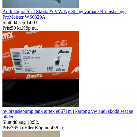
Audi Cupra Seat Skoda & VW Ny Slitagevarnare Bromsbelägg
ProMeister WS0329A
Sluttid
4 sep 14:03
.
Pris:
50 kr
,
Köp nu
.
ny bränslepump tank airtex e8671m i kartong vw audi skoda seat se
bilder
Sluttid
8 aug 18:52
.
Pris:
365 kr
,
Eller Köp nu
438 kr
,
.