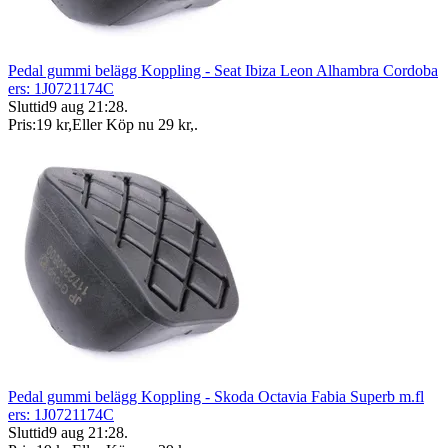
Pedal gummi belägg Koppling - Seat Ibiza Leon Alhambra Cordoba
ers: 1J0721174C
Sluttid
9 aug 21:28
.
Pris:
19 kr
,
Eller Köp nu
29 kr
,
.
Pedal gummi belägg Koppling - Skoda Octavia Fabia Superb m.fl
ers: 1J0721174C
Sluttid
9 aug 21:28
.