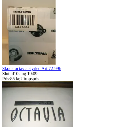
Skoda octavia styrled Art.72-996
Sluttid
10 aug 19:09
.
Pris:
85 kr
,
Utropspris
.