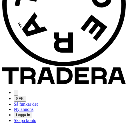
SEK
Så funkar det
Ny annons
Logga in
Skapa konto