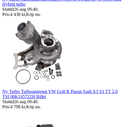
Hybrid turbo
Sluttid
26 aug 09:40
.
Pris:
4 438 kr
,
Köp nu
.
Ny Turbo Turboaggregat VW Golf R Passat Audi A3 S3 TT 2.0
TSI 06K145722H Billet
Sluttid
26 aug 09:40
.
Pris:
4 798 kr
,
Köp nu
.