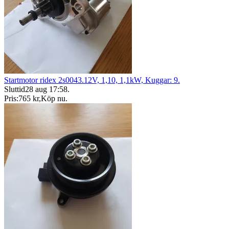
Startmotor ridex 2s0043.12V, 1,10, 1,1kW, Kuggar: 9.
Sluttid
28 aug 17:58
.
Pris:
765 kr
,
Köp nu
.