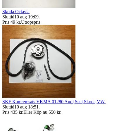
Skoda Octavia
Sluttid
10 aug 19:09
.
Pris:
49 kr
,
Utropspris
.
SKF Kamremsats VKMA 01280 Audi,Seat,Skoda,VW.
Sluttid
10 aug 18:51
.
Pris:
435 kr
,
Eller Köp nu
550 kr
,
.