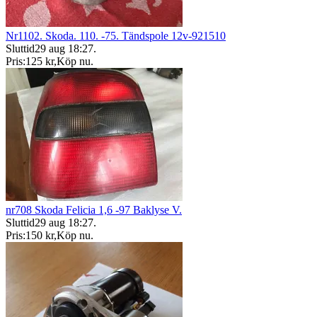
Nr1102. Skoda. 110. -75. Tändspole 12v-921510
Sluttid
29 aug 18:27
.
Pris:
125 kr
,
Köp nu
.
nr708 Skoda Felicia 1,6 -97 Baklyse V.
Sluttid
29 aug 18:27
.
Pris:
150 kr
,
Köp nu
.