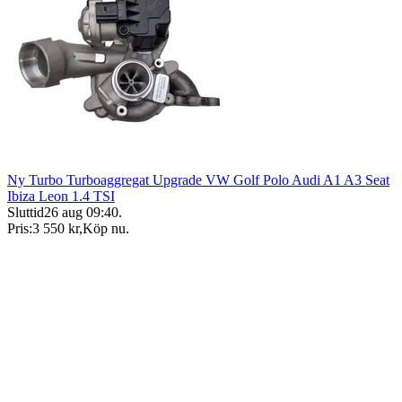
Ny Turbo Turboaggregat Upgrade VW Golf Polo Audi A1 A3 Seat
Ibiza Leon 1.4 TSI
Sluttid
26 aug 09:40
.
Pris:
3 550 kr
,
Köp nu
.