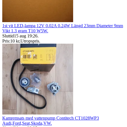
1st vit LED-lampa 12V 0.02A 0.24W Längd 23mm Diameter 9mm
Vikt 1.3 gram T10 W5W.
Sluttid
15 aug 19:26
.
Pris:
10 kr
,
Utropspris
.
Kamremsats med vattenpump Contitech CT1028WP3
Audi,Ford,Seat,Skoda,VW.