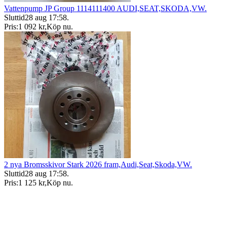
Vattenpump JP Group 1114111400 AUDI,SEAT,SKODA,VW.
Sluttid
28 aug 17:58
.
Pris:
1 092 kr
,
Köp nu
.
2 nya Bromsskivor Stark 2026 fram,Audi,Seat,Skoda,VW.
Sluttid
28 aug 17:58
.
Pris:
1 125 kr
,
Köp nu
.