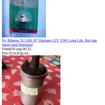
Ny Biltema 35-5301 H7 Halogen 12V 55W Long Life. Rör inte
glaset med fingrarna!
Sluttid
30 aug 06:32
.
Pris:
29 kr
,
Köp nu
.