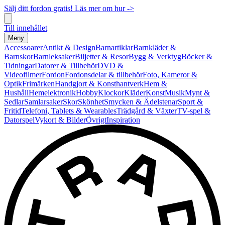
Sälj ditt fordon gratis! Läs mer om hur ->
Till innehållet
Meny
Accessoarer
Antikt & Design
Barnartiklar
Barnkläder &
Barnskor
Barnleksaker
Biljetter & Resor
Bygg & Verktyg
Böcker &
Tidningar
Datorer & Tillbehör
DVD &
Videofilmer
Fordon
Fordonsdelar & tillbehör
Foto, Kameror &
Optik
Frimärken
Handgjort & Konsthantverk
Hem &
Hushåll
Hemelektronik
Hobby
Klockor
Kläder
Konst
Musik
Mynt &
Sedlar
Samlarsaker
Skor
Skönhet
Smycken & Ädelstenar
Sport &
Fritid
Telefoni, Tablets & Wearables
Trädgård & Växter
TV-spel &
Datorspel
Vykort & Bilder
Övrigt
Inspiration