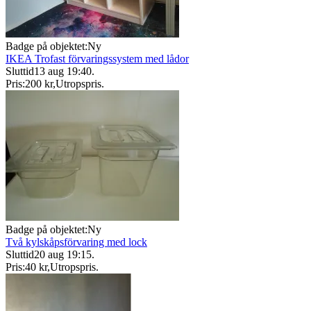
Badge på objektet:
Ny
IKEA Trofast förvaringssystem med lådor
Sluttid
13 aug 19:40
.
Pris:
200 kr
,
Utropspris
.
Badge på objektet:
Ny
Två kylskåpsförvaring med lock
Sluttid
20 aug 19:15
.
Pris:
40 kr
,
Utropspris
.