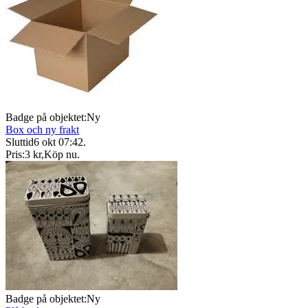
Badge på objektet:
Ny
Box och ny frakt
Sluttid
6 okt 07:42
.
Pris:
3 kr
,
Köp nu
.
Badge på objektet:
Ny