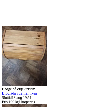
Badge på objektet:
Ny
Brödlåda i trä från Ikea
Sluttid
13 aug 19:51
.
Pris:
100 kr
,
Utropspris
.