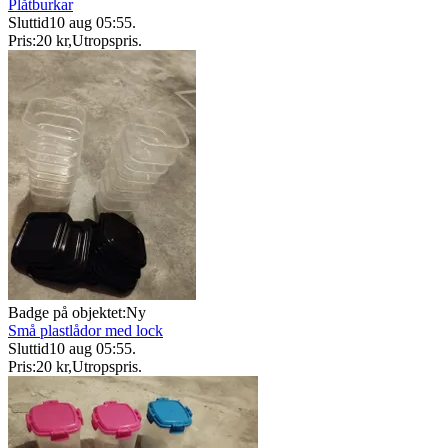
Plåtburkar
Sluttid
10 aug 05:55
.
Pris:
20 kr
,
Utropspris
.
Badge på objektet:
Ny
Små plastlådor med lock
Sluttid
10 aug 05:55
.
Pris:
20 kr
,
Utropspris
.