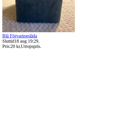
Blå Förvaringslåda
Sluttid
18 aug 19:29
.
Pris:
20 kr
,
Utropspris
.