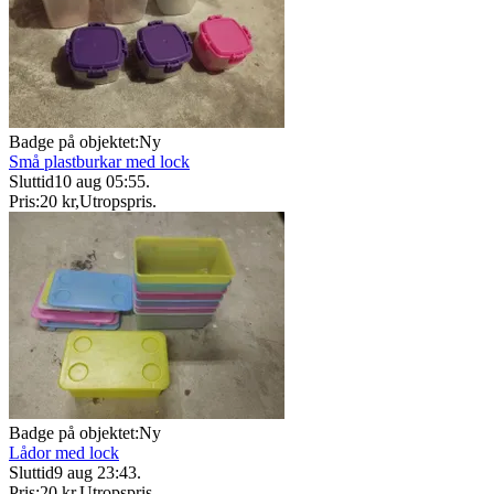
Badge på objektet:
Ny
Små plastburkar med lock
Sluttid
10 aug 05:55
.
Pris:
20 kr
,
Utropspris
.
Badge på objektet:
Ny
Lådor med lock
Sluttid
9 aug 23:43
.
Pris:
20 kr
,
Utropspris
.