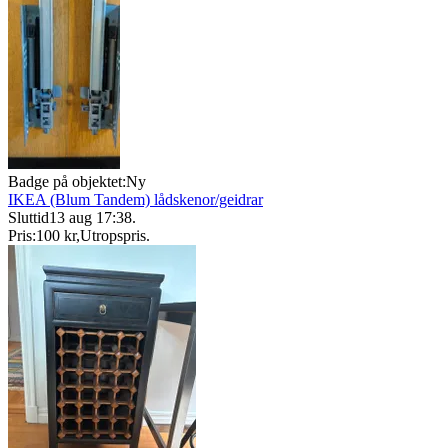
Badge på objektet:
Ny
IKEA (Blum Tandem) lådskenor/geidrar
Sluttid
13 aug 17:38
.
Pris:
100 kr
,
Utropspris
.