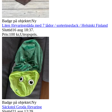
Badge på objektet:
Ny
Liten förvaringslåda med 7 lådor / sorteringsfack / Helsinki Finland
Sluttid
16 aug 18:37
.
Pris:
100 kr
,
Utropspris
.
Badge på objektet:
Ny
Säckstol Groda förvaring
Sluttid
21 aug 12:29
.