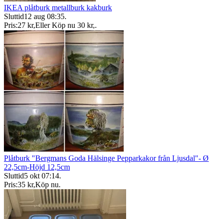
IKEA plåtburk metallburk kakburk
Sluttid
12 aug 08:35
.
Pris:
27 kr
,
Eller Köp nu
30 kr
,
.
Plåtburk "Bergmans Goda Hälsinge Pepparkakor från Ljusdal"- Ø
22,5cm-Höjd 12,5cm
Sluttid
5 okt 07:14
.
Pris:
35 kr
,
Köp nu
.