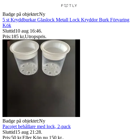
Badge på objektet:
Ny
5 st Kryddburkar Glaslock Metall Lock Kryddor Burk Förvaring
Kök
Sluttid
10 aug 16:46
.
Pris:
185 kr
,
Utropspris
.
Badge på objektet:
Ny
Pacojet behållare med lock, 2-pack
Sluttid
15 aug 21:28
.
Pris:
50 kr
,
Eller Köp nu
150 kr
,
.