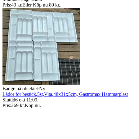
Pris:
49 kr
,
Eller Köp nu
80 kr
,
.
Badge på objektet:
Ny
Lådor för bestick,5st,Vita,48x31x5cm, Gastromax Hammarplast
Sluttid
6 okt 11:09
.
Pris:
269 kr
,
Köp nu
.