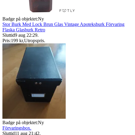
Badge på objektet:
Ny
Stor Burk Med Lock Brun Glas Vintage Apoteksburk Förvaring
Flaska Glasburk Retro
Sluttid
9 aug 22:29
.
Pris:
199 kr
,
Utropspris
.
Badge på objektet:
Ny
Förvaringsbox.
Sluttid
11 aug 21:42
.