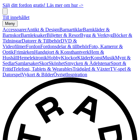
Sälj ditt fordon gratis! Läs mer om hur ->
Till innehållet
Meny
Accessoarer
Antikt & Design
Barnartiklar
Barnkläder &
Barnskor
Barnleksaker
Biljetter & Resor
Bygg & Verktyg
Böcker &
Tidningar
Datorer & Tillbehör
DVD &
Videofilmer
Fordon
Fordonsdelar & tillbehör
Foto, Kameror &
Optik
Frimärken
Handgjort & Konsthantverk
Hem &
Hushåll
Hemelektronik
Hobby
Klockor
Kläder
Konst
Musik
Mynt &
Sedlar
Samlarsaker
Skor
Skönhet
Smycken & Ädelstenar
Sport &
Fritid
Telefoni, Tablets & Wearables
Trädgård & Växter
TV-spel &
Datorspel
Vykort & Bilder
Övrigt
Inspiration