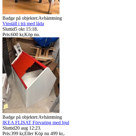
Badge på objektet:
Avhämtning
Vinställ i trä med låda
Sluttid
5 okt 15:18
.
Pris:
600 kr
,
Köp nu
.
Badge på objektet:
Avhämtning
IKEA FLISAT Förvaring med hjul
Sluttid
20 aug 12:23
.
Pris:
399 kr
,
Eller Köp nu
499 kr
,
.