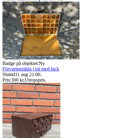
Badge på objektet:
Ny
Förvaringslåda i trä med fack
Sluttid
11 aug 21:06
.
Pris:
300 kr
,
Utropspris
.