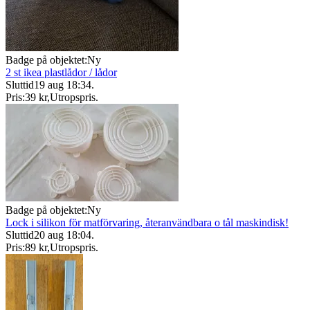
Badge på objektet:
Ny
2 st ikea plastlådor / lådor
Sluttid
19 aug 18:34
.
Pris:
39 kr
,
Utropspris
.
Badge på objektet:
Ny
Lock i silikon för matförvaring, återanvändbara o tål maskindisk!
Sluttid
20 aug 18:04
.
Pris:
89 kr
,
Utropspris
.