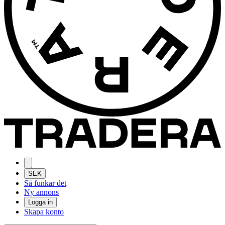
SEK
Så funkar det
Ny annons
Logga in
Skapa konto