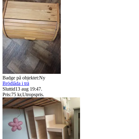
Badge på objektet:
Ny
Brödlåda i trä
Sluttid
13 aug 19:47
.
Pris:
75 kr
,
Utropspris
.