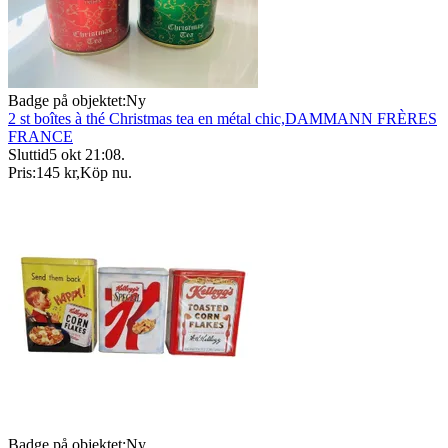
Badge på objektet:
Ny
2 st boîtes à thé Christmas tea en métal chic,DAMMANN FRÈRES
FRANCE
Sluttid
5 okt 21:08
.
Pris:
145 kr
,
Köp nu
.
Badge på objektet:
Ny