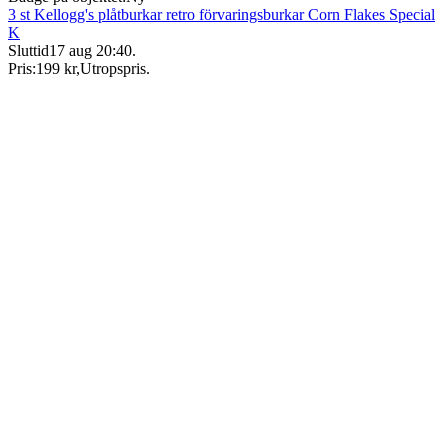
3 st Kellogg's plåtburkar retro förvaringsburkar Corn Flakes Special
K
Sluttid
17 aug 20:40
.
Pris:
199 kr
,
Utropspris
.