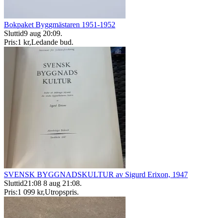
Bokpaket Byggmästaren 1951-1952
Sluttid
9 aug 20:09
.
Pris:
1 kr
,
Ledande bud
.
SVENSK BYGGNADSKULTUR av Sigurd Erixon, 1947
Sluttid
21:08
8 aug 21:08
.
Pris:
1 099 kr
,
Utropspris
.