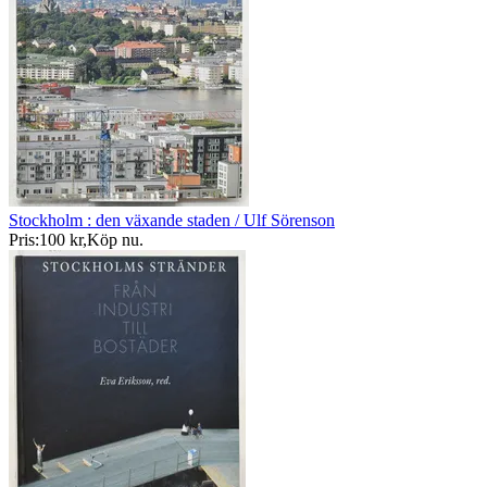
Stockholm : den växande staden / Ulf Sörenson
Pris:
100 kr
,
Köp nu
.