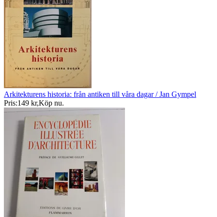
Arkitekturens historia: från antiken till våra dagar / Jan Gympel
Pris:
149 kr
,
Köp nu
.