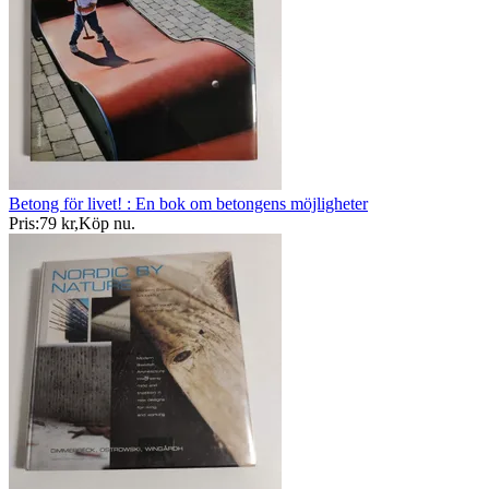
Betong för livet! : En bok om betongens möjligheter
Pris:
79 kr
,
Köp nu
.