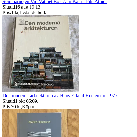
Sommarnöjen Vid Vattnet Bok Ann Katrin Pihl Atmer
Sluttid
16 aug 19:13
.
Pris:
1 kr
,
Ledande bud
.
Den moderna arkitekturen av Hans Erland Heineman, 1977
Sluttid
1 okt 06:09
.
Pris:
30 kr
,
Köp nu
.