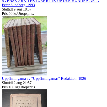
SVENSK ARKITEKTURKRITIK UNDER HUNDRA ÅR av
Peter Sundborg, 1993
Sluttid
19 aug 18:37
.
Pris:
50 kr
,
Utropspris
.
Uppfinningarna av "Uppfinningarnas" Redaktion, 1926
Sluttid
12 aug 21:57
.
Pris:
100 kr
,
Utropspris
.