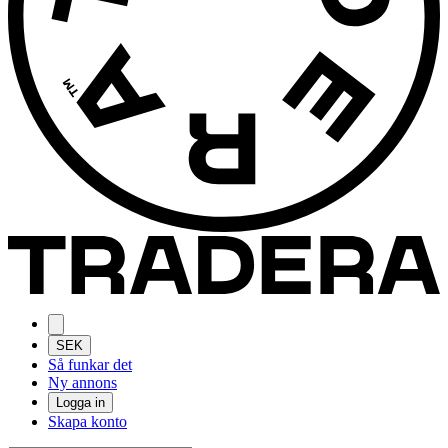
SEK
Så funkar det
Ny annons
Logga in
Skapa konto