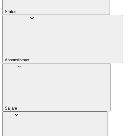
Status
Annons­format
Säljare