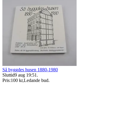
Så byggdes husen 1880-1980
Sluttid
9 aug 19:51
.
Pris:
100 kr
,
Ledande bud
.