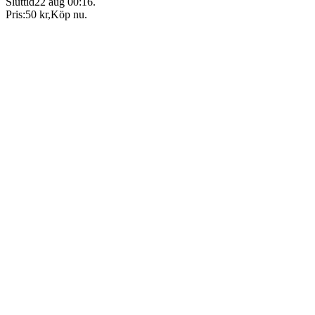
Sluttid
22 aug 00:16
.
Pris:
50 kr
,
Köp nu
.