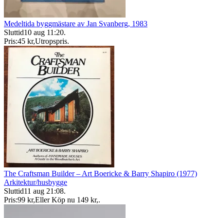
Medeltida byggmästare av Jan Svanberg, 1983
Sluttid
10 aug 11:20
.
Pris:
45 kr
,
Utropspris
.
The Craftsman Builder – Art Boericke & Barry Shapiro (1977)
Arkitektur/husbygge
Sluttid
11 aug 21:08
.
Pris:
99 kr
,
Eller Köp nu
149 kr
,
.