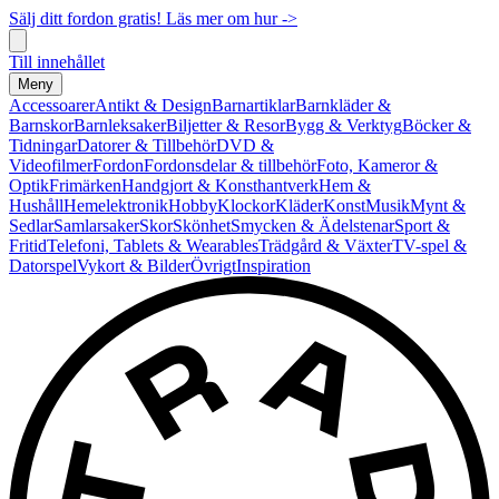
Sälj ditt fordon gratis! Läs mer om hur ->
Till innehållet
Meny
Accessoarer
Antikt & Design
Barnartiklar
Barnkläder &
Barnskor
Barnleksaker
Biljetter & Resor
Bygg & Verktyg
Böcker &
Tidningar
Datorer & Tillbehör
DVD &
Videofilmer
Fordon
Fordonsdelar & tillbehör
Foto, Kameror &
Optik
Frimärken
Handgjort & Konsthantverk
Hem &
Hushåll
Hemelektronik
Hobby
Klockor
Kläder
Konst
Musik
Mynt &
Sedlar
Samlarsaker
Skor
Skönhet
Smycken & Ädelstenar
Sport &
Fritid
Telefoni, Tablets & Wearables
Trädgård & Växter
TV-spel &
Datorspel
Vykort & Bilder
Övrigt
Inspiration