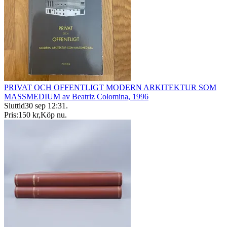
PRIVAT OCH OFFENTLIGT MODERN ARKITEKTUR SOM
MASSMEDIUM av Beatriz Colomina, 1996
Sluttid
30 sep 12:31
.
Pris:
150 kr
,
Köp nu
.