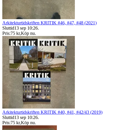
Arkitekturtidskriften KRITIK #46, #47, #48 (2021)
Sluttid
13 sep 10:26
.
Pris:
75 kr
,
Köp nu
.
Arkitekturtidskriften KRITIK #40, #41, #42/43 (2019)
Sluttid
13 sep 10:26
.
Pris:
75 kr
,
Köp nu
.