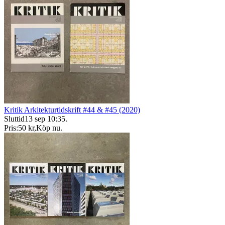
Kritik Arkitekturtidskrift #44 & #45 (2020)
Sluttid
13 sep 10:35
.
Pris:
50 kr
,
Köp nu
.