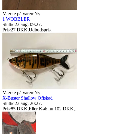
Mærke på varen:
Ny
1 WOBBLER
Sluttid
23 aug. 09:27
.
Pris:
27 DKK
,
Udbudspris
.
Mærke på varen:
Ny
X-Buster Shallow Ofiskad
Sluttid
23 aug. 20:27
.
Pris:
85 DKK
,
Eller Køb nu
102 DKK
,
.