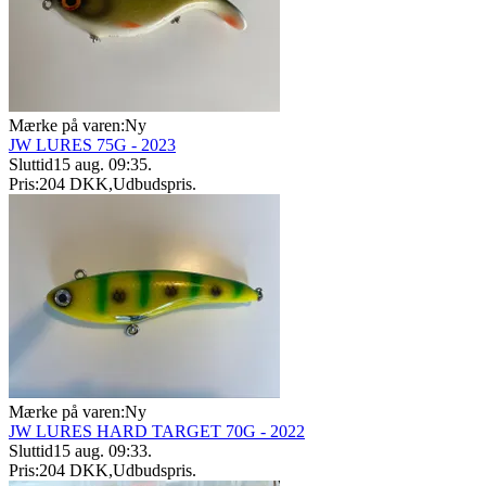
Mærke på varen:
Ny
JW LURES 75G - 2023
Sluttid
15 aug. 09:35
.
Pris:
204 DKK
,
Udbudspris
.
Mærke på varen:
Ny
JW LURES HARD TARGET 70G - 2022
Sluttid
15 aug. 09:33
.
Pris:
204 DKK
,
Udbudspris
.