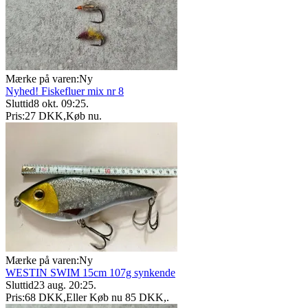
Mærke på varen:
Ny
Nyhed! Fiskefluer mix nr 8
Sluttid
8 okt. 09:25
.
Pris:
27 DKK
,
Køb nu
.
Mærke på varen:
Ny
WESTIN SWIM 15cm 107g synkende
Sluttid
23 aug. 20:25
.
Pris:
68 DKK
,
Eller Køb nu
85 DKK
,
.