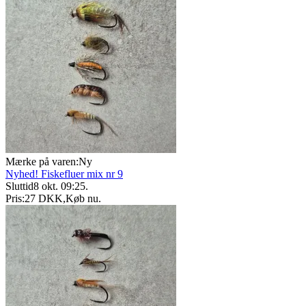
Mærke på varen:
Ny
Nyhed! Fiskefluer mix nr 9
Sluttid
8 okt. 09:25
.
Pris:
27 DKK
,
Køb nu
.