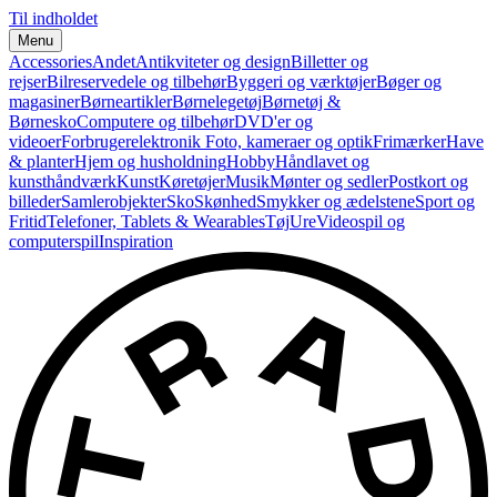
Til indholdet
Menu
Accessories
Andet
Antikviteter og design
Billetter og
rejser
Bilreservedele og tilbehør
Byggeri og værktøjer
Bøger og
magasiner
Børneartikler
Børnelegetøj
Børnetøj &
Børnesko
Computere og tilbehør
DVD'er og
videoer
Forbrugerelektronik
Foto, kameraer og optik
Frimærker
Have
& planter
Hjem og husholdning
Hobby
Håndlavet og
kunsthåndværk
Kunst
Køretøjer
Musik
Mønter og sedler
Postkort og
billeder
Samlerobjekter
Sko
Skønhed
Smykker og ædelstene
Sport og
Fritid
Telefoner, Tablets & Wearables
Tøj
Ure
Videospil og
computerspil
Inspiration