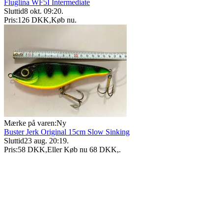
Fluglina WF5I Intermediate
Sluttid
8 okt. 09:20
.
Pris:
126 DKK
,
Køb nu
.
Mærke på varen:
Ny
Buster Jerk Original 15cm Slow Sinking
Sluttid
23 aug. 20:19
.
Pris:
58 DKK
,
Eller Køb nu
68 DKK
,
.