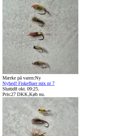
Mærke på varen:
Ny
Nyhed! Fiskefluer mix nr 7
Sluttid
8 okt. 09:25
.
Pris:
27 DKK
,
Køb nu
.