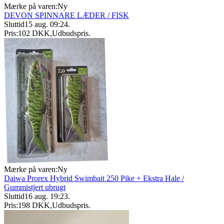
Mærke på varen:
Ny
DEVON SPINNARE LÆDER / FISK
Sluttid
15 aug. 09:24
.
Pris:
102 DKK
,
Udbudspris
.
Mærke på varen:
Ny
Daiwa Prorex Hybrid Swimbait 250 Pike + Ekstra Hale /
Gummistjert ubrugt
Sluttid
16 aug. 19:23
.
Pris:
198 DKK
,
Udbudspris
.