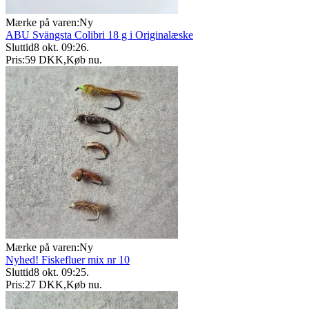
Mærke på varen:
Ny
ABU Svängsta Colibri 18 g i Originalæske
Sluttid
8 okt. 09:26
.
Pris:
59 DKK
,
Køb nu
.
Mærke på varen:
Ny
Nyhed! Fiskefluer mix nr 10
Sluttid
8 okt. 09:25
.
Pris:
27 DKK
,
Køb nu
.