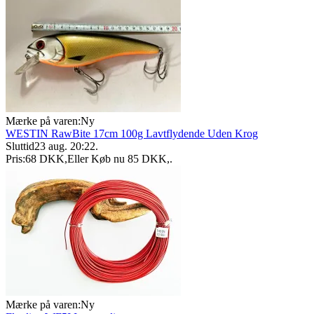
Mærke på varen:
Ny
WESTIN RawBite 17cm 100g Lavtflydende Uden Krog
Sluttid
23 aug. 20:22
.
Pris:
68 DKK
,
Eller Køb nu
85 DKK
,
.
Mærke på varen:
Ny