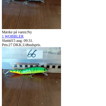
Mærke på varen:
Ny
1 WOBBLER
Sluttid
15 aug. 09:31
.
Pris:
27 DKK
,
Udbudspris
.