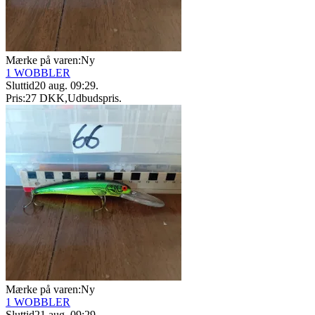
Mærke på varen:
Ny
1 WOBBLER
Sluttid
20 aug. 09:29
.
Pris:
27 DKK
,
Udbudspris
.
Mærke på varen:
Ny
1 WOBBLER
Sluttid
21 aug. 09:29
.