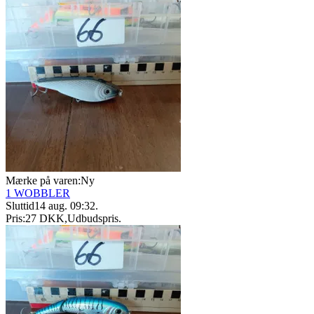
Mærke på varen:
Ny
1 WOBBLER
Sluttid
14 aug. 09:32
.
Pris:
27 DKK
,
Udbudspris
.