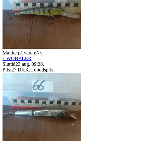
Mærke på varen:
Ny
1 WOBBLER
Sluttid
23 aug. 09:28
.
Pris:
27 DKK
,
Udbudspris
.