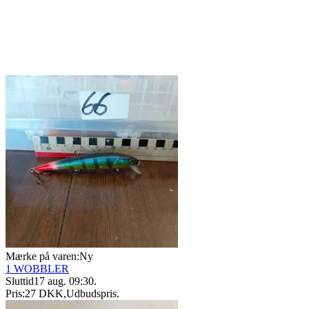
Mærke på varen:
Ny
1 WOBBLER
Sluttid
17 aug. 09:30
.
Pris:
27 DKK
,
Udbudspris
.