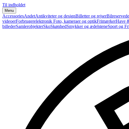
Til indholdet
Menu
Accessories
Andet
Antikviteter og design
Billetter og rejser
Bilreservede
videoer
Forbrugerelektronik
Foto, kameraer og optik
Frimærker
Have &
billeder
Samlerobjekter
Sko
Skønhed
Smykker og ædelstene
Sport og Fri