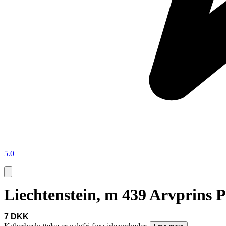
5.0
Liechtenstein, m 439 Arvprins P
7 DKK