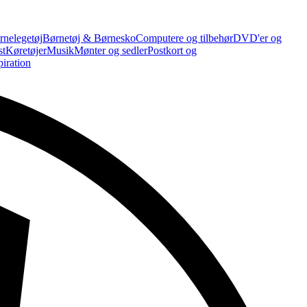
rnelegetøj
Børnetøj & Børnesko
Computere og tilbehør
DVD'er og
st
Køretøjer
Musik
Mønter og sedler
Postkort og
piration