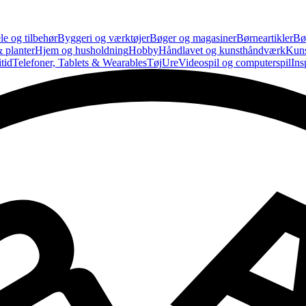
le og tilbehør
Byggeri og værktøjer
Bøger og magasiner
Børneartikler
Bø
 planter
Hjem og husholdning
Hobby
Håndlavet og kunsthåndværk
Kun
tid
Telefoner, Tablets & Wearables
Tøj
Ure
Videospil og computerspil
Ins