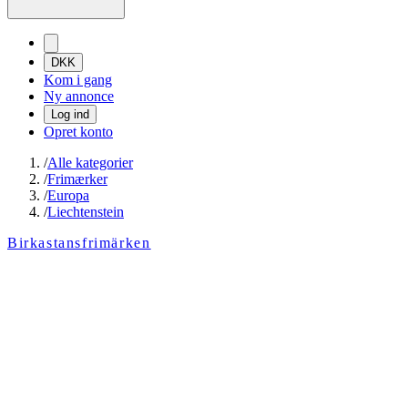
DKK
Kom i gang
Ny annonce
Log ind
Opret konto
/
Alle kategorier
/
Frimærker
/
Europa
/
Liechtenstein
Birkastansfrimärken