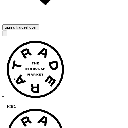
Spring karusel over
Pris:
.