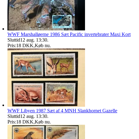
WWF Marshalløerne 1986 Sæt Pacific invertebrater Maxi Kort
Sluttid
12 aug. 13:30
.
Pris:
18 DKK
,
Køb nu
.
WWF Libyen 1987 Sæt af 4 MNH Slankhornet Gazelle
Sluttid
12 aug. 13:30
.
Pris:
18 DKK
,
Køb nu
.