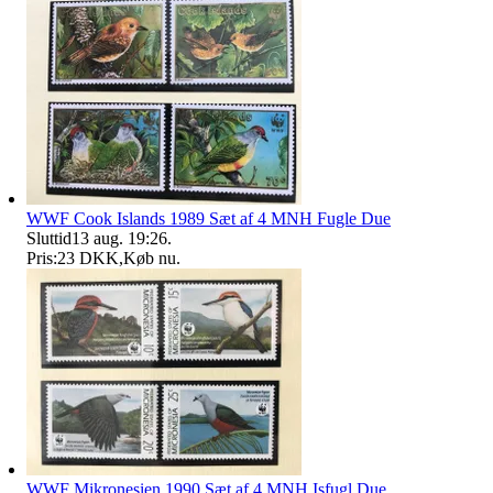
WWF Cook Islands 1989 Sæt af 4 MNH Fugle Due
Sluttid
13 aug. 19:26
.
Pris:
23 DKK
,
Køb nu
.
WWF Mikronesien 1990 Sæt af 4 MNH Isfugl Due