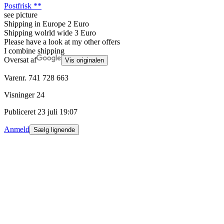
Postfrisk **
see picture
Shipping in Europe 2 Euro
Shipping wolrld wide 3 Euro
Please have a look at my other offers
I combine shipping
Oversat af
Vis originalen
Varenr.
741 728 663
Visninger
24
Publiceret
23 juli 19:07
Anmeld
Sælg lignende