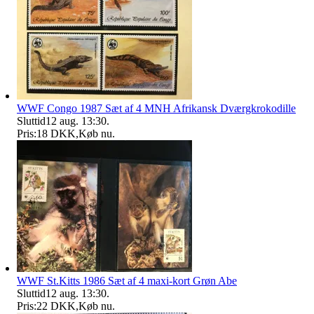
WWF Congo 1987 Sæt af 4 MNH Afrikansk Dværgkrokodille
Sluttid
12 aug. 13:30
.
Pris:
18 DKK
,
Køb nu
.
WWF St.Kitts 1986 Sæt af 4 maxi-kort Grøn Abe
Sluttid
12 aug. 13:30
.
Pris:
22 DKK
,
Køb nu
.