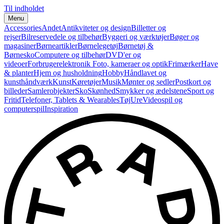
Til indholdet
Menu
Accessories
Andet
Antikviteter og design
Billetter og
rejser
Bilreservedele og tilbehør
Byggeri og værktøjer
Bøger og
magasiner
Børneartikler
Børnelegetøj
Børnetøj &
Børnesko
Computere og tilbehør
DVD'er og
videoer
Forbrugerelektronik
Foto, kameraer og optik
Frimærker
Have
& planter
Hjem og husholdning
Hobby
Håndlavet og
kunsthåndværk
Kunst
Køretøjer
Musik
Mønter og sedler
Postkort og
billeder
Samlerobjekter
Sko
Skønhed
Smykker og ædelstene
Sport og
Fritid
Telefoner, Tablets & Wearables
Tøj
Ure
Videospil og
computerspil
Inspiration