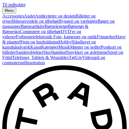
Til indholdet
Menu
Accessories
Andet
Antikviteter og design
Billetter og
rejser
Bilreservedele og tilbehør
Byggeri og værktøjer
Bøger og
magasiner
Børneartikler
Børnelegetøj
Børnetøj &
Børnesko
Computere og tilbehør
DVD'er og
videoer
Forbrugerelektronik
Foto, kameraer og optik
Frimærker
Have
& planter
Hjem og husholdning
Hobby
Håndlavet og
kunsthåndværk
Kunst
Køretøjer
Musik
Mønter og sedler
Postkort og
billeder
Samlerobjekter
Sko
Skønhed
Smykker og ædelstene
Sport og
Fritid
Telefoner, Tablets & Wearables
Tøj
Ure
Videospil og
computerspil
Inspiration