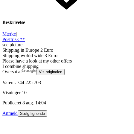
Beskrivelse
Mærke
|
Postfrisk **
see picture
Shipping in Europe 2 Euro
Shipping wolrld wide 3 Euro
Please have a look at my other offers
I combine shipping
Oversat af
Vis originalen
Varenr.
744 225 703
Visninger
10
Publiceret
8 aug. 14:04
Anmeld
Sælg lignende