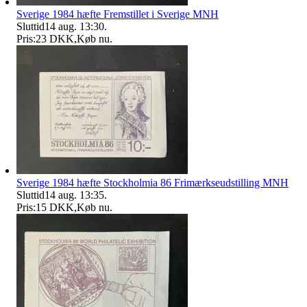
Sverige 1984 hæfte Fremstillet i Sverige MNH
Sluttid
14 aug. 13:30
.
Pris:
23 DKK
,
Køb nu
.
Sverige 1984 hæfte Stockholmia 86 Frimærkseudstilling MNH
Sluttid
14 aug. 13:35
.
Pris:
15 DKK
,
Køb nu
.