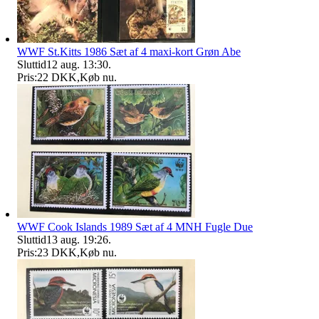
WWF St.Kitts 1986 Sæt af 4 maxi-kort Grøn Abe
Sluttid
12 aug. 13:30
.
Pris:
22 DKK
,
Køb nu
.
WWF Cook Islands 1989 Sæt af 4 MNH Fugle Due
Sluttid
13 aug. 19:26
.
Pris:
23 DKK
,
Køb nu
.