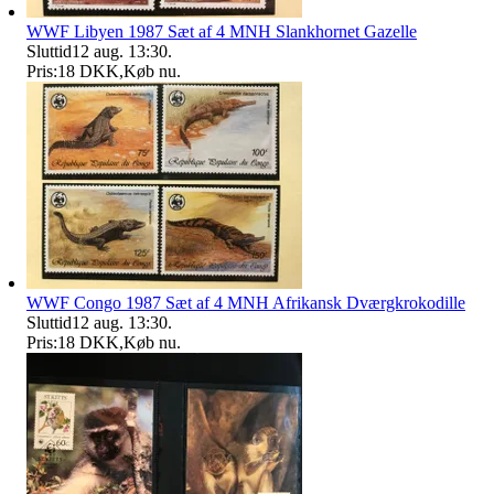
WWF Libyen 1987 Sæt af 4 MNH Slankhornet Gazelle
Sluttid
12 aug. 13:30
.
Pris:
18 DKK
,
Køb nu
.
WWF Congo 1987 Sæt af 4 MNH Afrikansk Dværgkrokodille
Sluttid
12 aug. 13:30
.
Pris:
18 DKK
,
Køb nu
.