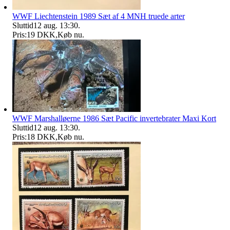
WWF Liechtenstein 1989 Sæt af 4 MNH truede arter
Sluttid
12 aug. 13:30
.
Pris:
19 DKK
,
Køb nu
.
WWF Marshalløerne 1986 Sæt Pacific invertebrater Maxi Kort
Sluttid
12 aug. 13:30
.
Pris:
18 DKK
,
Køb nu
.