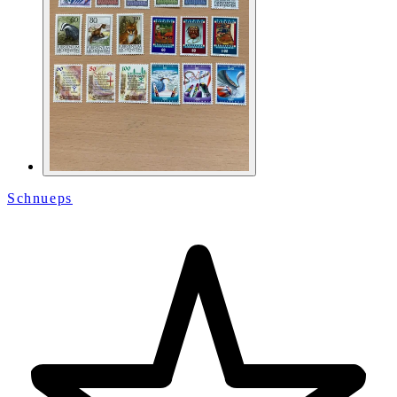
Schnueps