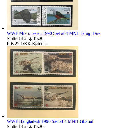
WWF Mikronesien 1990 Sæt af 4 MNH Isfugl Due
Sluttid
13 aug. 19:26
.
Pris:
22 DKK
,
Køb nu
.
WWF Bangladesh 1990 Sæt af 4 MNH Gharial
Sluttid
13 aug. 19:26
.