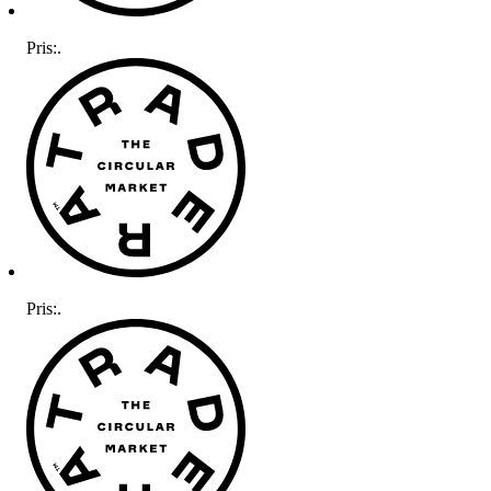
Pris:
.
Pris:
.