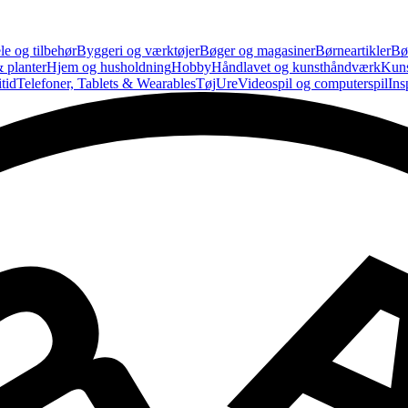
le og tilbehør
Byggeri og værktøjer
Bøger og magasiner
Børneartikler
Bø
 planter
Hjem og husholdning
Hobby
Håndlavet og kunsthåndværk
Kun
tid
Telefoner, Tablets & Wearables
Tøj
Ure
Videospil og computerspil
Ins