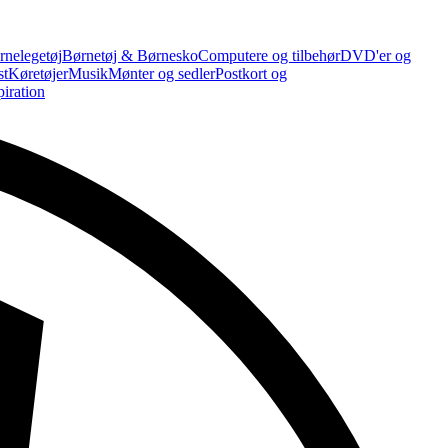
rnelegetøj
Børnetøj & Børnesko
Computere og tilbehør
DVD'er og
st
Køretøjer
Musik
Mønter og sedler
Postkort og
piration