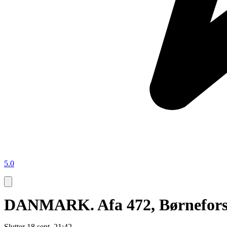
5.0
DANMARK. Afa 472, Børneforsor
Slutter
18 sept. 21:42