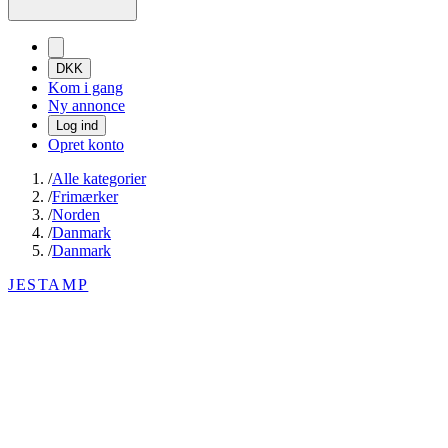
DKK
Kom i gang
Ny annonce
Log ind
Opret konto
/
Alle kategorier
/
Frimærker
/
Norden
/
Danmark
/
Danmark
JESTAMP