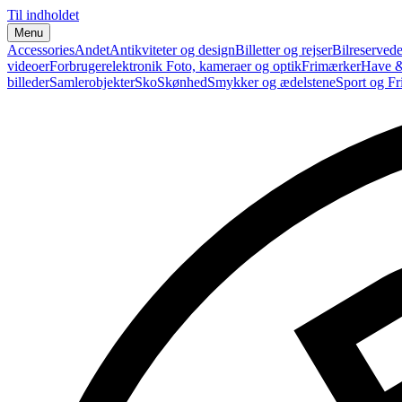
Til indholdet
Menu
Accessories
Andet
Antikviteter og design
Billetter og rejser
Bilreservede
videoer
Forbrugerelektronik
Foto, kameraer og optik
Frimærker
Have &
billeder
Samlerobjekter
Sko
Skønhed
Smykker og ædelstene
Sport og Fri