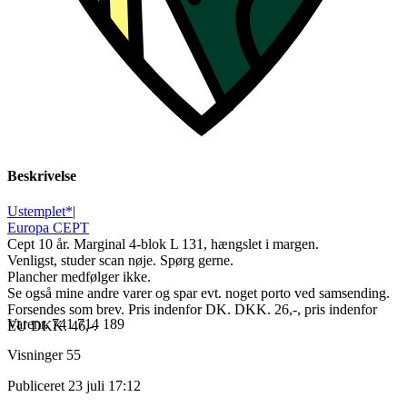
Beskrivelse
Ustemplet*
|
Europa CEPT
Cept 10 år. Marginal 4-blok L 131, hængslet i margen.
Venligst, studer scan nøje. Spørg gerne.
Plancher medfølger ikke.
Se også mine andre varer og spar evt. noget porto ved samsending.
Forsendes som brev. Pris indenfor DK. DKK. 26,-, pris indenfor
Varenr.
741 714 189
EU DKK. 46,-.
Visninger
55
Publiceret
23 juli 17:12