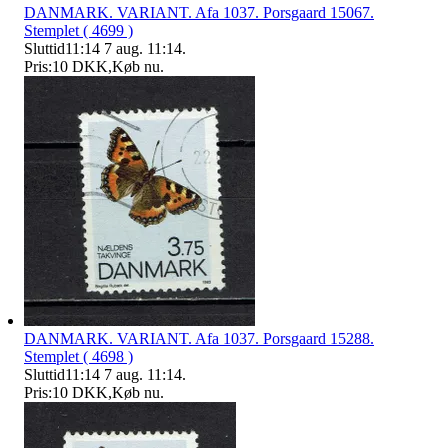
DANMARK. VARIANT. Afa 1037. Porsgaard 15067.
Stemplet ( 4699 )
Sluttid
11:14
7 aug. 11:14
.
Pris:
10 DKK
,
Køb nu
.
DANMARK. VARIANT. Afa 1037. Porsgaard 15288.
Stemplet ( 4698 )
Sluttid
11:14
7 aug. 11:14
.
Pris:
10 DKK
,
Køb nu
.