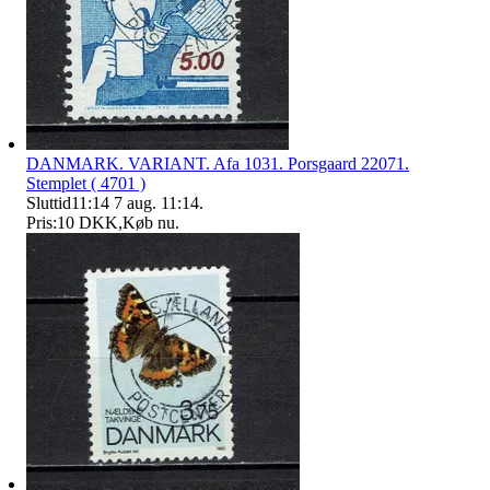
DANMARK. VARIANT. Afa 1031. Porsgaard 22071.
Stemplet ( 4701 )
Sluttid
11:14
7 aug. 11:14
.
Pris:
10 DKK
,
Køb nu
.