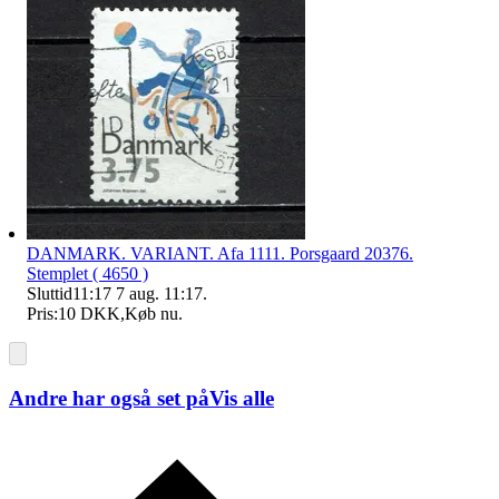
DANMARK. VARIANT. Afa 1111. Porsgaard 20376.
Stemplet ( 4650 )
Sluttid
11:17
7 aug. 11:17
.
Pris:
10 DKK
,
Køb nu
.
Andre har også set på
Vis alle