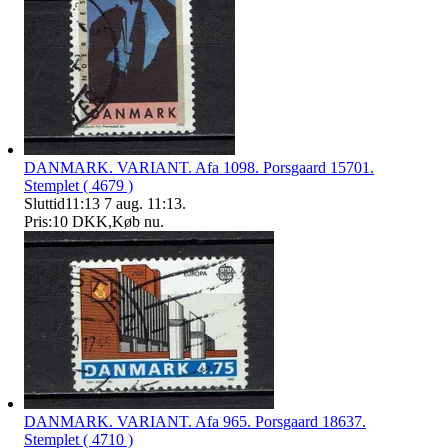
DANMARK. VARIANT. Afa 1098. Porsgaard 15701.
Stemplet ( 4679 )
Sluttid
11:13
7 aug. 11:13
.
Pris:
10 DKK
,
Køb nu
.
DANMARK. VARIANT. Afa 965. Porsgaard 18637.
Stemplet ( 4710 )