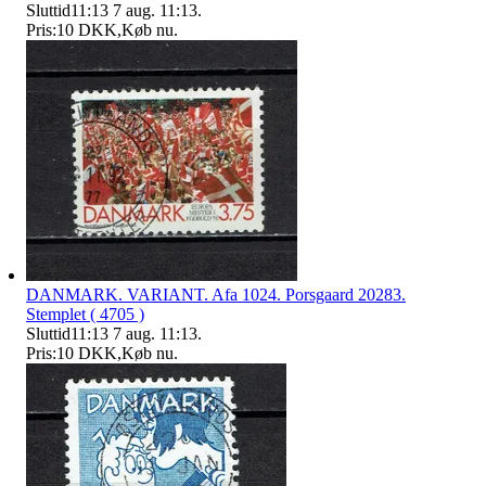
Sluttid
11:13
7 aug. 11:13
.
Pris:
10 DKK
,
Køb nu
.
DANMARK. VARIANT. Afa 1024. Porsgaard 20283.
Stemplet ( 4705 )
Sluttid
11:13
7 aug. 11:13
.
Pris:
10 DKK
,
Køb nu
.