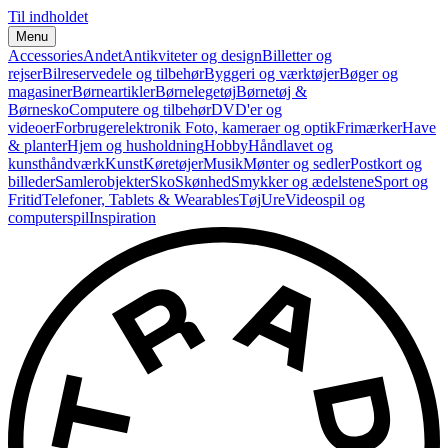
Til indholdet
Menu
Accessories
Andet
Antikviteter og design
Billetter og
rejser
Bilreservedele og tilbehør
Byggeri og værktøjer
Bøger og
magasiner
Børneartikler
Børnelegetøj
Børnetøj &
Børnesko
Computere og tilbehør
DVD'er og
videoer
Forbrugerelektronik
Foto, kameraer og optik
Frimærker
Have
& planter
Hjem og husholdning
Hobby
Håndlavet og
kunsthåndværk
Kunst
Køretøjer
Musik
Mønter og sedler
Postkort og
billeder
Samlerobjekter
Sko
Skønhed
Smykker og ædelstene
Sport og
Fritid
Telefoner, Tablets & Wearables
Tøj
Ure
Videospil og
computerspil
Inspiration