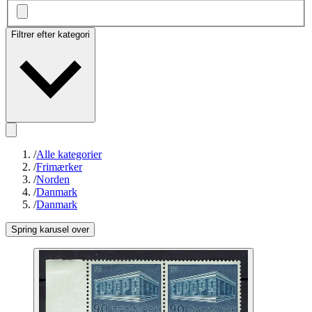
Filtrer efter kategori
/
Alle kategorier
/
Frimærker
/
Norden
/
Danmark
/
Danmark
Spring karusel over