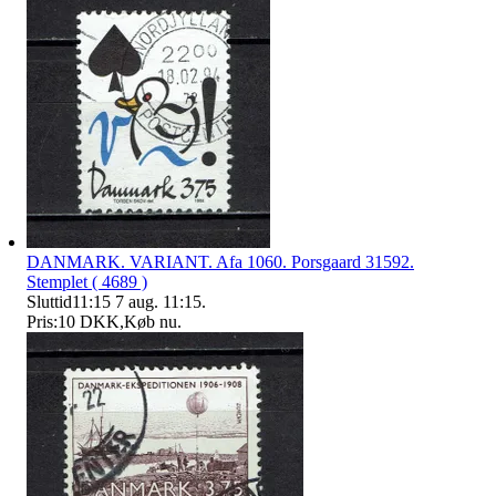
DANMARK. VARIANT. Afa 1060. Porsgaard 31592.
Stemplet ( 4689 )
Sluttid
11:15
7 aug. 11:15
.
Pris:
10 DKK
,
Køb nu
.