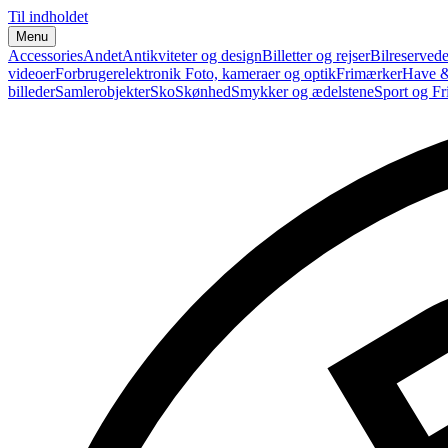
Til indholdet
Menu
Accessories
Andet
Antikviteter og design
Billetter og rejser
Bilreservede
videoer
Forbrugerelektronik
Foto, kameraer og optik
Frimærker
Have &
billeder
Samlerobjekter
Sko
Skønhed
Smykker og ædelstene
Sport og Fri