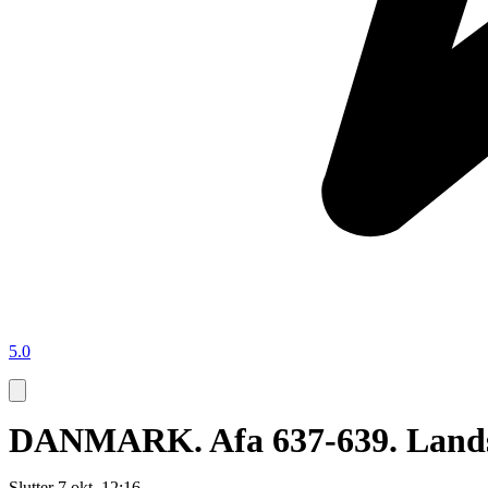
5.0
DANMARK. Afa 637-639. Landsdel
Slutter
7 okt. 12:16