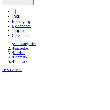
DKK
Kom i gang
Ny annonce
Log ind
Opret konto
/
Alle kategorier
/
Frimærker
/
Norden
/
Danmark
/
Danmark
JESTAMP