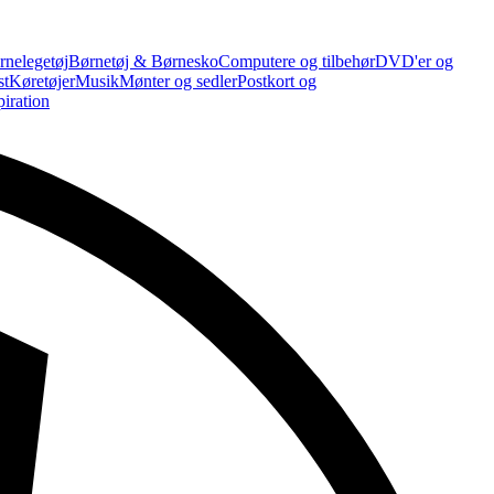
rnelegetøj
Børnetøj & Børnesko
Computere og tilbehør
DVD'er og
st
Køretøjer
Musik
Mønter og sedler
Postkort og
piration