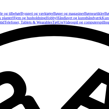
le og tilbehør
Byggeri og værktøjer
Bøger og magasiner
Børneartikler
Bø
 planter
Hjem og husholdning
Hobby
Håndlavet og kunsthåndværk
Kun
tid
Telefoner, Tablets & Wearables
Tøj
Ure
Videospil og computerspil
Ins