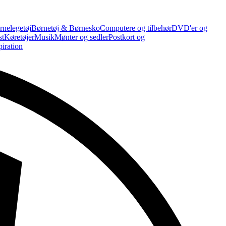
rnelegetøj
Børnetøj & Børnesko
Computere og tilbehør
DVD'er og
st
Køretøjer
Musik
Mønter og sedler
Postkort og
piration