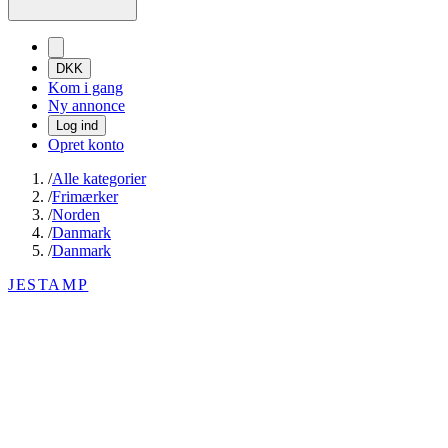
DKK
Kom i gang
Ny annonce
Log ind
Opret konto
/
Alle kategorier
/
Frimærker
/
Norden
/
Danmark
/
Danmark
JESTAMP