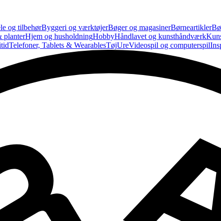
le og tilbehør
Byggeri og værktøjer
Bøger og magasiner
Børneartikler
Bø
 planter
Hjem og husholdning
Hobby
Håndlavet og kunsthåndværk
Kun
tid
Telefoner, Tablets & Wearables
Tøj
Ure
Videospil og computerspil
Ins