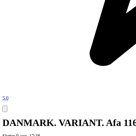
5.0
DANMARK. VARIANT. Afa 1165 P
Slutter
9 aug. 17:38