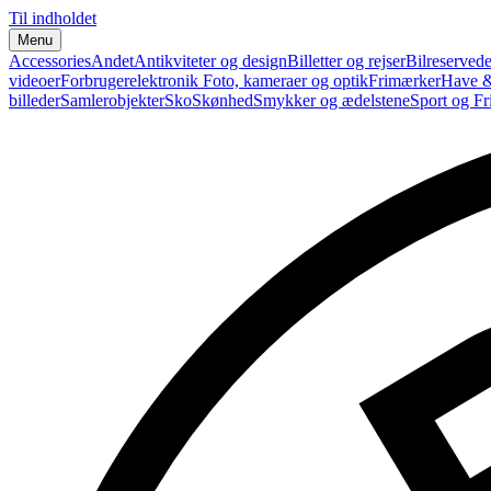
Til indholdet
Menu
Accessories
Andet
Antikviteter og design
Billetter og rejser
Bilreservede
videoer
Forbrugerelektronik
Foto, kameraer og optik
Frimærker
Have &
billeder
Samlerobjekter
Sko
Skønhed
Smykker og ædelstene
Sport og Fri