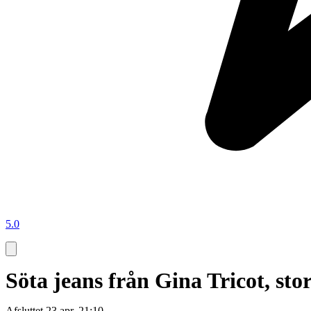
5.0
Söta jeans från Gina Tricot, sto
Afsluttet
23 apr. 21:10