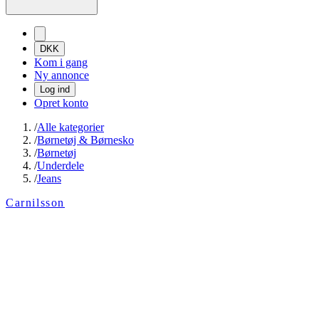
DKK
Kom i gang
Ny annonce
Log ind
Opret konto
/
Alle kategorier
/
Børnetøj & Børnesko
/
Børnetøj
/
Underdele
/
Jeans
Carnilsson