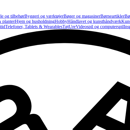
le og tilbehør
Byggeri og værktøjer
Bøger og magasiner
Børneartikler
Bø
 planter
Hjem og husholdning
Hobby
Håndlavet og kunsthåndværk
Kun
tid
Telefoner, Tablets & Wearables
Tøj
Ure
Videospil og computerspil
Ins