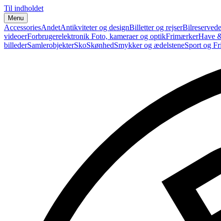
Til indholdet
Menu
Accessories
Andet
Antikviteter og design
Billetter og rejser
Bilreservede
videoer
Forbrugerelektronik
Foto, kameraer og optik
Frimærker
Have &
billeder
Samlerobjekter
Sko
Skønhed
Smykker og ædelstene
Sport og Fri