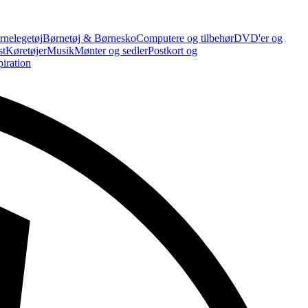
rnelegetøj
Børnetøj & Børnesko
Computere og tilbehør
DVD'er og
st
Køretøjer
Musik
Mønter og sedler
Postkort og
piration