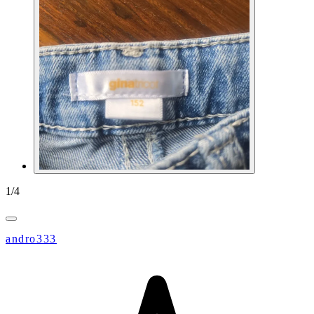
1
/
4
andro333