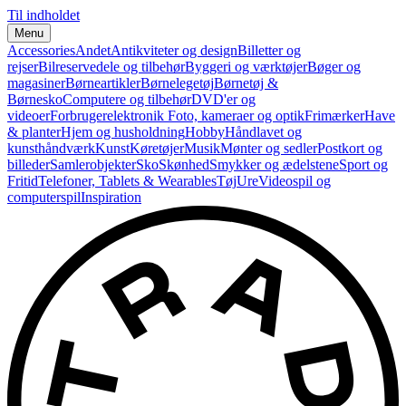
Til indholdet
Menu
Accessories
Andet
Antikviteter og design
Billetter og
rejser
Bilreservedele og tilbehør
Byggeri og værktøjer
Bøger og
magasiner
Børneartikler
Børnelegetøj
Børnetøj &
Børnesko
Computere og tilbehør
DVD'er og
videoer
Forbrugerelektronik
Foto, kameraer og optik
Frimærker
Have
& planter
Hjem og husholdning
Hobby
Håndlavet og
kunsthåndværk
Kunst
Køretøjer
Musik
Mønter og sedler
Postkort og
billeder
Samlerobjekter
Sko
Skønhed
Smykker og ædelstene
Sport og
Fritid
Telefoner, Tablets & Wearables
Tøj
Ure
Videospil og
computerspil
Inspiration