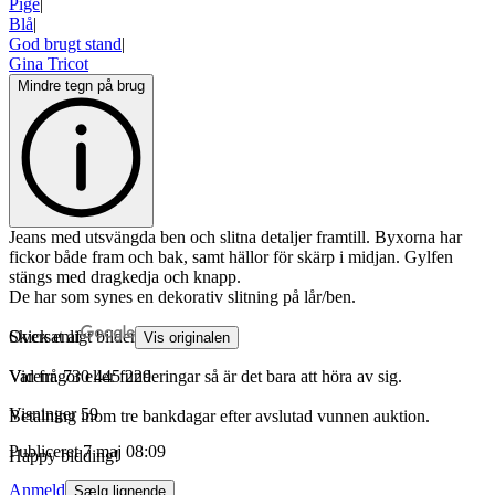
Pige
|
Blå
|
God brugt stand
|
Gina Tricot
Mindre tegn på brug
Jeans med utsvängda ben och slitna detaljer framtill. Byxorna har
fickor både fram och bak, samt hällor för skärp i midjan. Gylfen
stängs med dragkedja och knapp.
De har som synes en dekorativ slitning på lår/ben.
Skick enligt bilder.
Oversat af
Vis originalen
Vid frågor eller funderingar så är det bara att höra av sig.
Varenr.
730 445 229
Visninger
59
Betalning inom tre bankdagar efter avslutad vunnen auktion.
Publiceret
7 maj 08:09
Happy bidding!
Anmeld
Sælg lignende