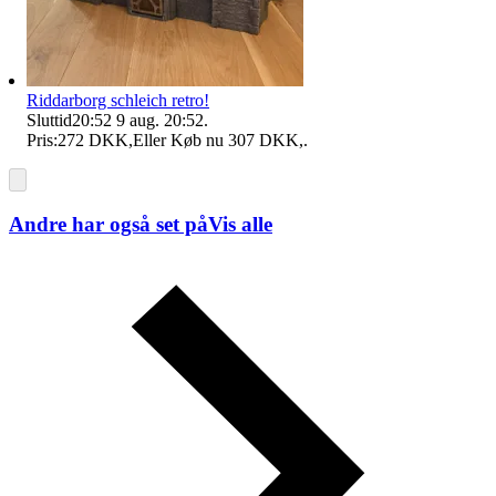
Riddarborg schleich retro!
Sluttid
20:52
9 aug. 20:52
.
Pris:
272 DKK
,
Eller Køb nu
307 DKK
,
.
Andre har også set på
Vis alle