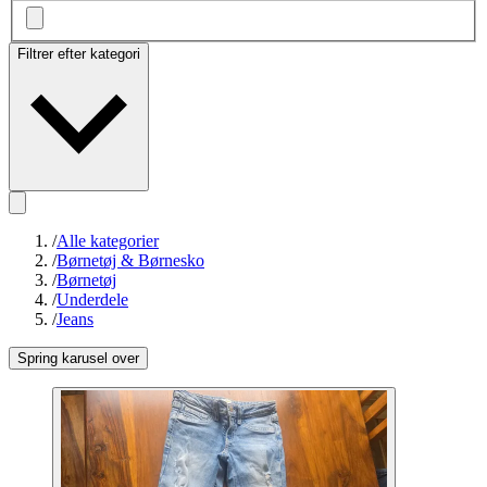
Filtrer efter kategori
/
Alle kategorier
/
Børnetøj & Børnesko
/
Børnetøj
/
Underdele
/
Jeans
Spring karusel over