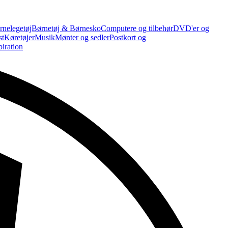
rnelegetøj
Børnetøj & Børnesko
Computere og tilbehør
DVD'er og
st
Køretøjer
Musik
Mønter og sedler
Postkort og
piration