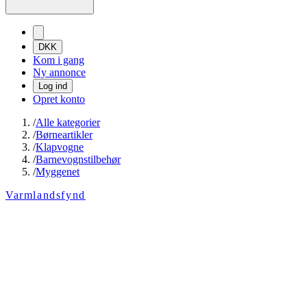
DKK
Kom i gang
Ny annonce
Log ind
Opret konto
/
Alle kategorier
/
Børneartikler
/
Klapvogne
/
Barnevognstilbehør
/
Myggenet
Varmlandsfynd