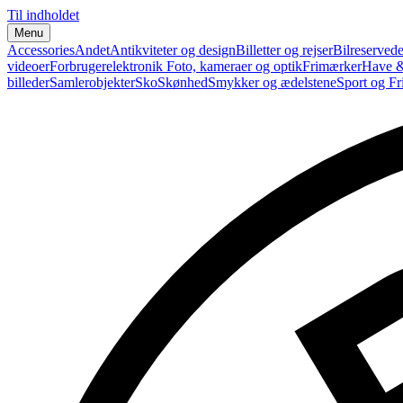
Til indholdet
Menu
Accessories
Andet
Antikviteter og design
Billetter og rejser
Bilreservede
videoer
Forbrugerelektronik
Foto, kameraer og optik
Frimærker
Have &
billeder
Samlerobjekter
Sko
Skønhed
Smykker og ædelstene
Sport og Fri