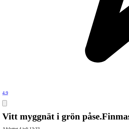
4.9
Vitt myggnät i grön påse.Finmask
Afsluttet
4 juli 13:33