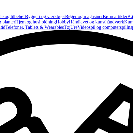
le og tilbehør
Byggeri og værktøjer
Bøger og magasiner
Børneartikler
Bø
 planter
Hjem og husholdning
Hobby
Håndlavet og kunsthåndværk
Kun
tid
Telefoner, Tablets & Wearables
Tøj
Ure
Videospil og computerspil
Ins