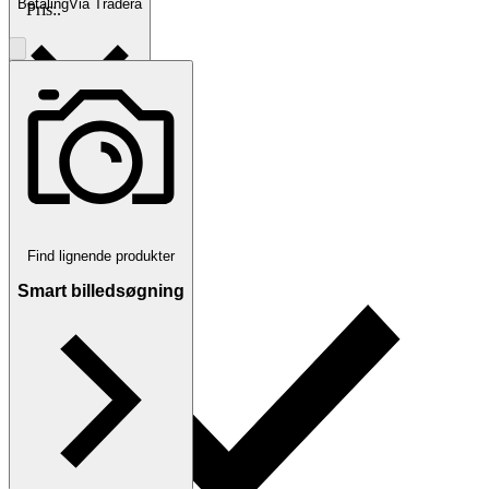
Betaling
Via Tradera
Pris:
.
Traderas køberbeskyttelse
Find lignende produkter
Smart billedsøgning