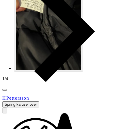
1
/
4
HPettersson
Spring karusel over