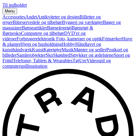
Til indholdet
Menu
Accessories
Andet
Antikviteter og design
Billetter og
rejser
Bilreservedele og tilbehør
Byggeri og værktøjer
Bøger og
magasiner
Børneartikler
Børnelegetøj
Børnetøj &
Børnesko
Computere og tilbehør
DVD'er og
videoer
Forbrugerelektronik
Foto, kameraer og optik
Frimærker
Have
& planter
Hjem og husholdning
Hobby
Håndlavet og
kunsthåndværk
Kunst
Køretøjer
Musik
Mønter og sedler
Postkort og
billeder
Samlerobjekter
Sko
Skønhed
Smykker og ædelstene
Sport og
Fritid
Telefoner, Tablets & Wearables
Tøj
Ure
Videospil og
computerspil
Inspiration