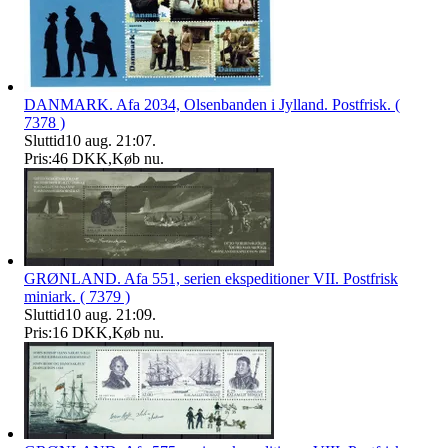
DANMARK. Afa 2034, Olsenbanden i Jylland. Postfrisk. (
7378 )
Sluttid
10 aug. 21:07
.
Pris:
46 DKK
,
Køb nu
.
GRØNLAND. Afa 551, serien ekspeditioner VII. Postfrisk
miniark. ( 7379 )
Sluttid
10 aug. 21:09
.
Pris:
16 DKK
,
Køb nu
.