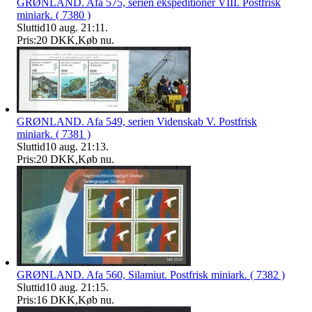
GRØNLAND. Afa 575, serien ekspeditioner VIII. Postfrisk
miniark. ( 7380 )
Sluttid
10 aug. 21:11
.
Pris:
20 DKK
,
Køb nu
.
GRØNLAND. Afa 549, serien Videnskab V. Postfrisk
miniark. ( 7381 )
Sluttid
10 aug. 21:13
.
Pris:
20 DKK
,
Køb nu
.
GRØNLAND. Afa 560, Silamiut. Postfrisk miniark. ( 7382 )
Sluttid
10 aug. 21:15
.
Pris:
16 DKK
,
Køb nu
.