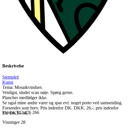
Beskrivelse
Stemplet
|
Kunst
Tema: Mosaikvinduer.
Venligst, studer scan nøje. Spørg gerne.
Plancher medfølger ikke.
Se også mine andre varer og spar evt. noget porto ved samsending.
Forsendes som brev. Pris indenfor DK. DKK. 26,-, pris indenfor
Varenr.
742 476 266
EU DKK. 46,-.
Visninger
28