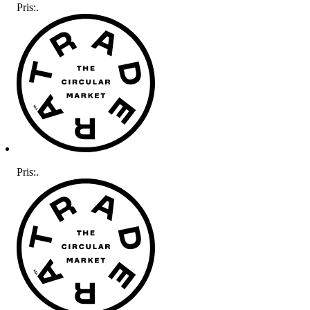
Pris:
.
Pris:
.