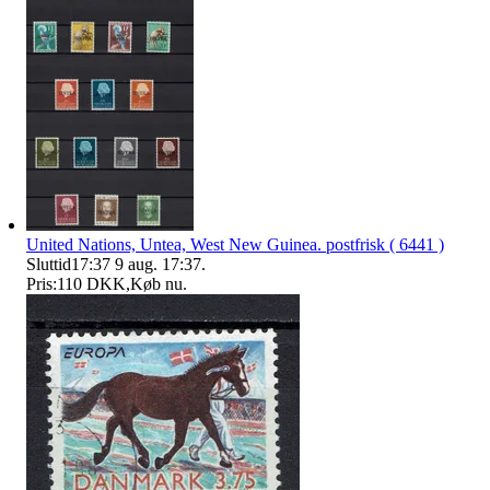
United Nations, Untea, West New Guinea. postfrisk ( 6441 )
Sluttid
17:37
9 aug. 17:37
.
Pris:
110 DKK
,
Køb nu
.