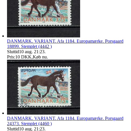
DANMARK. VARIANT. Afa 1184. Europamærke. Porsgaard
18899. Stemplet (4442 )
Sluttid
10 aug. 21:23
.
Pris:
10 DKK
,
Køb nu
.
DANMARK. VARIANT. Afa 1184. Europamærke. Porsgaard
24373. Stemplet (4460 )
Sluttid
10 aug. 21:23
.