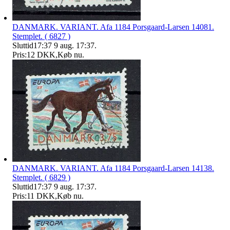
DANMARK. VARIANT. Afa 1184 Porsgaard-Larsen 14081.
Stemplet. ( 6827 )
Sluttid
17:37
9 aug. 17:37
.
Pris:
12 DKK
,
Køb nu
.
DANMARK. VARIANT. Afa 1184 Porsgaard-Larsen 14138.
Stemplet. ( 6829 )
Sluttid
17:37
9 aug. 17:37
.
Pris:
11 DKK
,
Køb nu
.