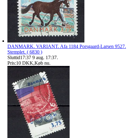
DANMARK. VARIANT. Afa 1184 Porsgaard-Larsen 9527.
Stemplet. ( 6830 )
Sluttid
17:37
9 aug. 17:37
.
Pris:
10 DKK
,
Køb nu
.