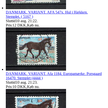
DANMARK. VARIANT. AFA 547x. Hul i Hækken.
Stemplet. ( 5167 )
Sluttid
10 aug. 21:22
.
Pris:
12 DKK
,
Køb nu
.
DANMARK. VARIANT. Afa 1184. Europamærke. Porsgaard
16470. Stemplet (4444 )
Sluttid
10 aug. 21:23
.
Pris:
10 DKK
,
Køb nu
.