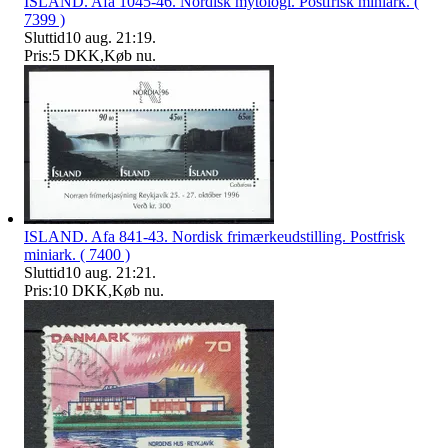
ISLAND. Afa 1045-46. Nordisk mytologi. Postfrisk miniark. (
7399 )
Sluttid
10 aug. 21:19
.
Pris:
5 DKK
,
Køb nu
.
ISLAND. Afa 841-43. Nordisk frimærkeudstilling. Postfrisk
miniark. ( 7400 )
Sluttid
10 aug. 21:21
.
Pris:
10 DKK
,
Køb nu
.