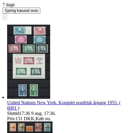
7 dage
Spring karusel over
United Nations New York. Komplet postfrisk årgang 1955. (
6001 )
Sluttid
17:36
9 aug. 17:36
.
Pris:
131 DKK
,
Køb nu
.