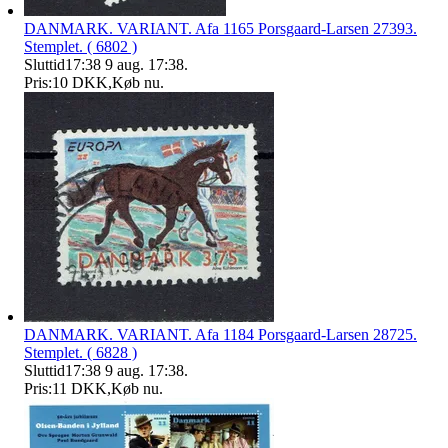
DANMARK. VARIANT. Afa 1165 Porsgaard-Larsen 27393.
Stemplet. ( 6802 )
Sluttid
17:38
9 aug. 17:38
.
Pris:
10 DKK
,
Køb nu
.
DANMARK. VARIANT. Afa 1184 Porsgaard-Larsen 28725.
Stemplet. ( 6828 )
Sluttid
17:38
9 aug. 17:38
.
Pris:
11 DKK
,
Køb nu
.