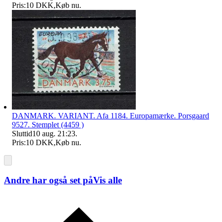
Pris:
10 DKK
,
Køb nu
.
DANMARK. VARIANT. Afa 1184. Europamærke. Porsgaard
9527. Stemplet (4459 )
Sluttid
10 aug. 21:23
.
Pris:
10 DKK
,
Køb nu
.
Andre har også set på
Vis alle