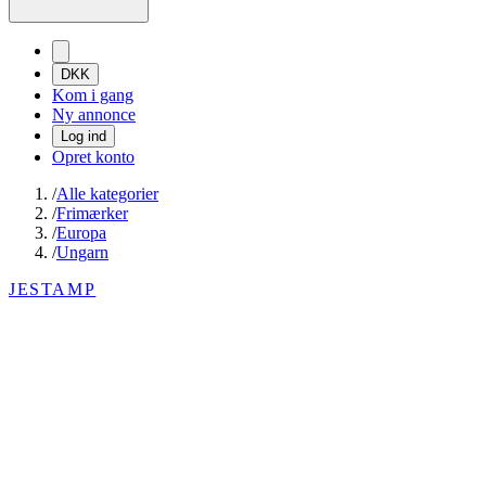
DKK
Kom i gang
Ny annonce
Log ind
Opret konto
/
Alle kategorier
/
Frimærker
/
Europa
/
Ungarn
JESTAMP