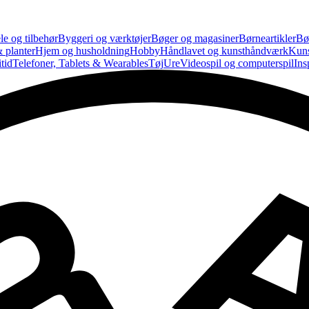
le og tilbehør
Byggeri og værktøjer
Bøger og magasiner
Børneartikler
Bø
 planter
Hjem og husholdning
Hobby
Håndlavet og kunsthåndværk
Kun
tid
Telefoner, Tablets & Wearables
Tøj
Ure
Videospil og computerspil
Ins