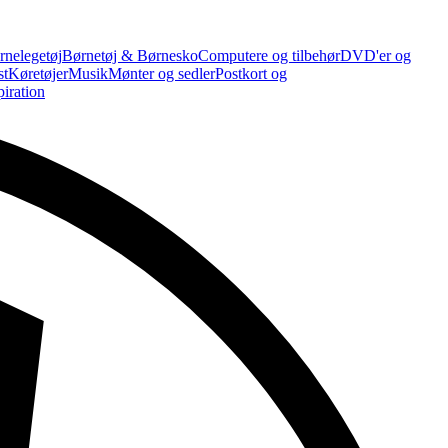
rnelegetøj
Børnetøj & Børnesko
Computere og tilbehør
DVD'er og
st
Køretøjer
Musik
Mønter og sedler
Postkort og
piration