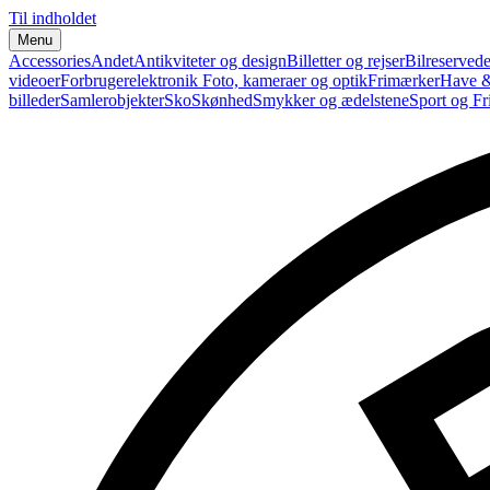
Til indholdet
Menu
Accessories
Andet
Antikviteter og design
Billetter og rejser
Bilreservede
videoer
Forbrugerelektronik
Foto, kameraer og optik
Frimærker
Have &
billeder
Samlerobjekter
Sko
Skønhed
Smykker og ædelstene
Sport og Fri