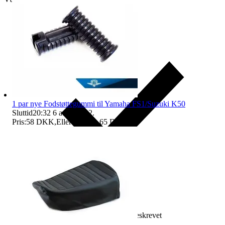
1 par nye Fodstøttegummi til Yamaha FS1/Suzuki K50
Sluttid
20:32
6 aug. 20:32
.
Pris:
58 DKK
,
Eller Køb nu
65 DKK
,
.
Erstatning hvis varen ikke er som beskrevet