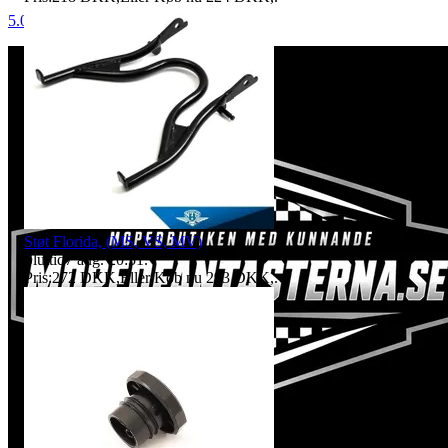
5.0
Støt Florida, (MS, VS, MV)
Sluttid
7 aug. 20:51
.
Pris:
272 DKK
,
Eller Køb nu
293 DKK
,
.