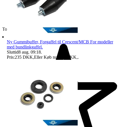
Topsælger
Ny Gummibuffer, Forgaffel til Crescent/MCB For modeller
med bundlinkgaffel.
Sluttid
8 aug. 09:18
.
Pris:
235 DKK
,
Eller Køb nu
245 DKK
,
.