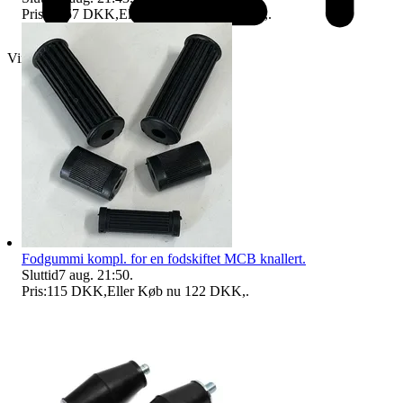
Pris:
1.057 DKK
,
Eller Køb nu
1.085 DKK
,
.
Virksomhed
Fodgummi kompl. for en fodskiftet MCB knallert.
Sluttid
7 aug. 21:50
.
Pris:
115 DKK
,
Eller Køb nu
122 DKK
,
.