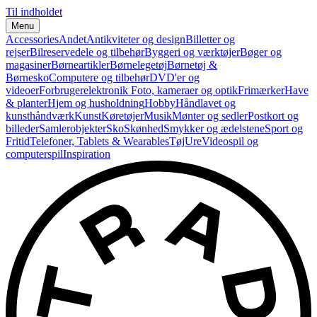
Til indholdet
Menu
Accessories
Andet
Antikviteter og design
Billetter og
rejser
Bilreservedele og tilbehør
Byggeri og værktøjer
Bøger og
magasiner
Børneartikler
Børnelegetøj
Børnetøj &
Børnesko
Computere og tilbehør
DVD'er og
videoer
Forbrugerelektronik
Foto, kameraer og optik
Frimærker
Have
& planter
Hjem og husholdning
Hobby
Håndlavet og
kunsthåndværk
Kunst
Køretøjer
Musik
Mønter og sedler
Postkort og
billeder
Samlerobjekter
Sko
Skønhed
Smykker og ædelstene
Sport og
Fritid
Telefoner, Tablets & Wearables
Tøj
Ure
Videospil og
computerspil
Inspiration