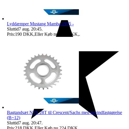
Lyddæmper Mustang Mamba 1975 -
Sluttid
7 aug. 20:45
.
Pris:
190 DKK
,
Eller Køb nu
197 DKK
,
.
Bagtandsæt NTS 28T til Crescent/Sachs med gevindfastgørelse
(B~12)
Sluttid
7 aug. 20:47
.
Pris:
218 DKK
,
Eller Køb nu
224 DKK
,
.