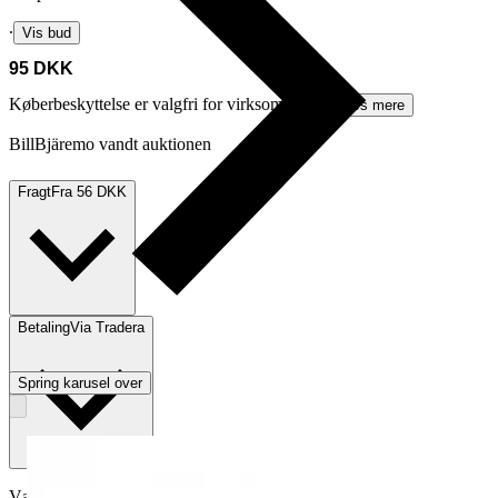
∙
Vis bud
95 DKK
Køberbeskyttelse er valgfri for virksomheder.
Læs mere
BillBjäremo vandt auktionen
Fragt
Fra 56 DKK
Betaling
Via Tradera
Spring karusel over
Vælg køberbeskyttelse