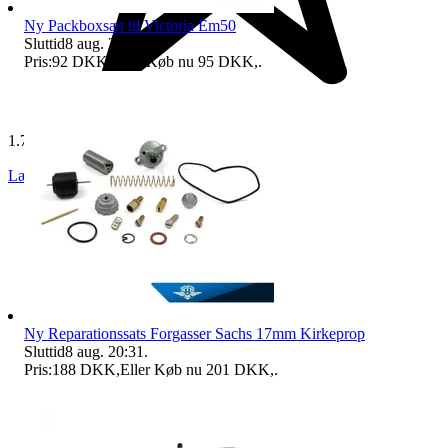
Ny Packboxsæt til Victoria Em50
Sluttid
8 aug. 20:30
.
Pris:
92 DKK
,
Eller Køb nu
95 DKK
,
.
1.777 anmeldelser
Læs anmeldelser
Følg
Ny Reparationssats Forgasser Sachs 17mm Kirkeprop
Sluttid
8 aug. 20:31
.
Pris:
188 DKK
,
Eller Køb nu
201 DKK
,
.