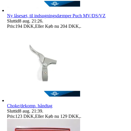
Ny låsesæt, til indsugningsdæmper Puch MV/DS/VZ
Sluttid
8 aug. 21:26
.
Pris:
194 DKK
,
Eller Køb nu
204 DKK
,
.
Choke/dekomp. håndtag
Sluttid
8 aug. 21:39
.
Pris:
123 DKK
,
Eller Køb nu
129 DKK
,
.