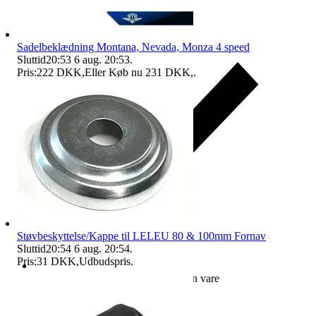
Sadelbeklædning Montana, Nevada, Monza 4 speed
Sluttid
20:53
6 aug. 20:53
.
Pris:
222 DKK
,
Eller Køb nu
231 DKK
,
.
Støvbeskyttelse/Kappe til LELEU 80 & 100mm Fornav
Sluttid
20:54
6 aug. 20:54
.
Pris:
31 DKK
,
Udbudspris
.
Erstatning hvis du ikke modtager din vare