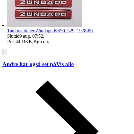
Tankmærkater Zündapp KS50, 529, 1978-80.
Sluttid
9 aug. 07:52
.
Pris:
44 DKK
,
Køb nu
.
Andre har også set på
Vis alle