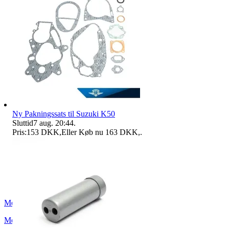
Ny Pakningssats til Suzuki K50
Sluttid
7 aug. 20:44
.
Pris:
153 DKK
,
Eller Køb nu
163 DKK
,
.
Mopedfantasterna.store
Moholm
,
Sverige