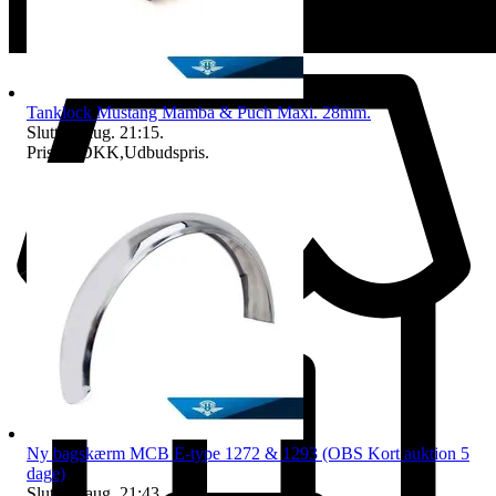
Tanklock Mustang Mamba & Puch Maxi. 28mm.
Sluttid
7 aug. 21:15
.
Pris:
24 DKK
,
Udbudspris
.
Ny bagskærm MCB E-type 1272 & 1293 (OBS Kort auktion 5
dage)
Sluttid
7 aug. 21:43
.