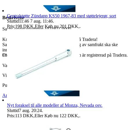
Centralstøtte Zündapp KS50 1967-83 med støttelejerør, sort
Beskrivelse
Sluttid
11:46
7 aug. 11:46
.
Pris:
198 DKK
,
Eller Køb nu
201 DKK
,
.
Sachs originalnummer 1024811-9000
Kolla gärna in våra övriga auktioner här på Tradera!
Samfraktar vid köp av flera varor. Bokning av samfrakt ska ske
innan betalningen är genomförd.
Försändelsen adresseras till den adress som är registrerad på Tradera.
Oversat af
Vis originalen
Varenr.
731 466 547
Visninger
77
Publiceret
13 maj 20:12
Anmeld
Sælg lignende
Nyt foraksel til alle modeller af Monza, Nevada osv.
Sluttid
7 aug. 20:24
.
Pris:
113 DKK
,
Eller Køb nu
122 DKK
,
.