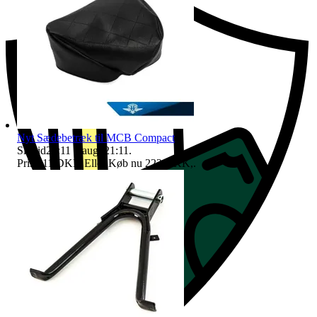
Nyt Sædebetræk til MCB Compact
Sluttid
21:11
6 aug. 21:11
.
Pris:
211 DKK
,
Eller Køb nu
222 DKK
,
.