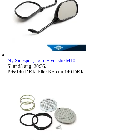
Ny Sidespejl, højre + venstre M10
Sluttid
8 aug. 20:36
.
Pris:
140 DKK
,
Eller Køb nu
149 DKK
,
.