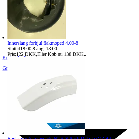
Innerslang forhjul flakmoped 4.00-8
Sluttid
18:00
8 aug. 18:00
.
Pris:
122 DKK
,
Eller Køb nu
138 DKK
,
.
Kurtwillard2
Grängesberg
,
Sverige
Bagskærm/rammeende NTS til Puch Dakota (VZ50)