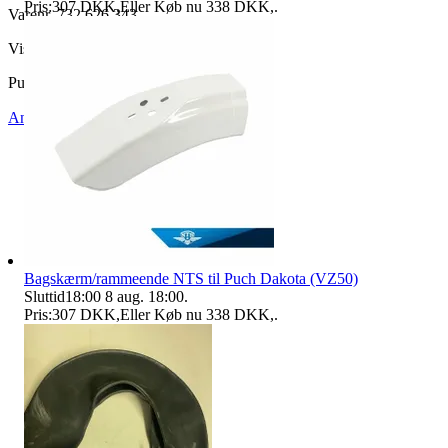
Pris:
307 DKK
,
Eller Køb nu
338 DKK
,
.
Varenr.
732 626 343
Visninger
106
Publiceret
21 maj 09:38
Anmeld
Sælg lignende
Bagskærm/rammeende NTS til Puch Dakota (VZ50)
Sluttid
18:00
8 aug. 18:00
.
Pris:
307 DKK
,
Eller Køb nu
338 DKK
,
.