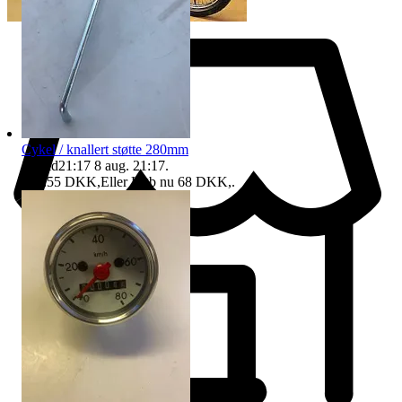
Cykel / knallert støtte 280mm
Sluttid
21:17
8 aug. 21:17
.
Pris:
55 DKK
,
Eller Køb nu
68 DKK
,
.