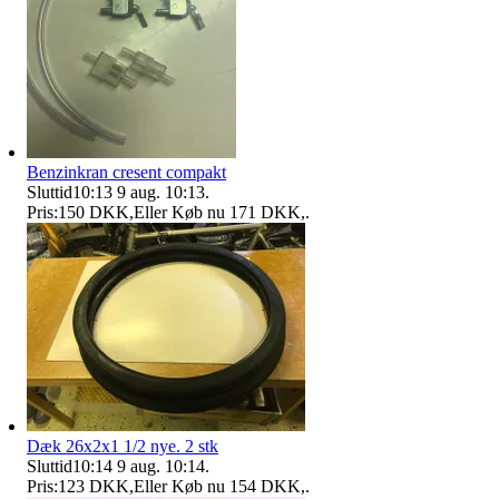
Benzinkran cresent compakt
Sluttid
10:13
9 aug. 10:13
.
Pris:
150 DKK
,
Eller Køb nu
171 DKK
,
.
Dæk 26x2x1 1/2 nye. 2 stk
Sluttid
10:14
9 aug. 10:14
.
Pris:
123 DKK
,
Eller Køb nu
154 DKK
,
.