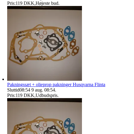
Pris:
119 DKK
,
Højeste bud
.
Pakningssæt + olieprop pakninger Husqvarna Flinta
Sluttid
08:54
9 aug. 08:54
.
Pris:
119 DKK
,
Udbudspris
.