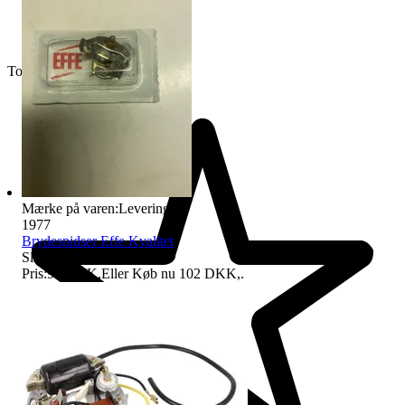
Topsælger
Mærke på varen:
Levering
1977
Brydespidser Effe Kvalitet
Sluttid
09:22
9 aug. 09:22
.
Pris:
96 DKK
,
Eller Køb nu
102 DKK
,
.