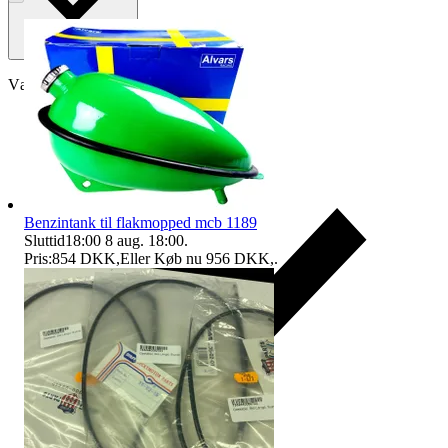
Vælg køberbeskyttelse
Benzintank til flakmopped mcb 1189
Sluttid
18:00
8 aug. 18:00
.
Pris:
854 DKK
,
Eller Køb nu
956 DKK
,
.