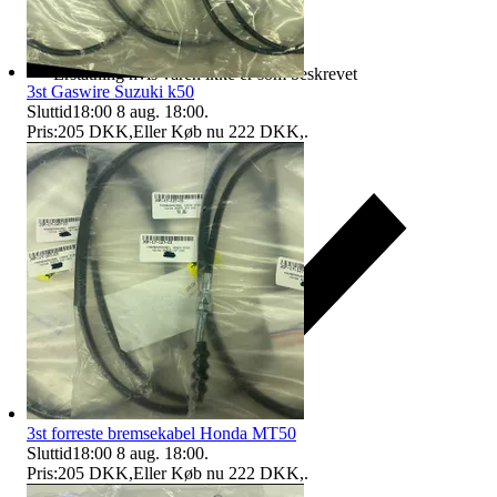
Erstatning hvis varen ikke er som beskrevet
3st Gaswire Suzuki k50
Sluttid
18:00
8 aug. 18:00
.
Pris:
205 DKK
,
Eller Køb nu
222 DKK
,
.
3st forreste bremsekabel Honda MT50
Sluttid
18:00
8 aug. 18:00
.
Pris:
205 DKK
,
Eller Køb nu
222 DKK
,
.