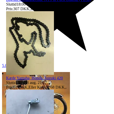
Sluttid
18:00
8 aug. 18:00
.
Pris:
307 DKK
,
Eller Køb nu
338 DKK
,
.
5.0
Kæde Yamaha, Honda, Suzuki 420
Sluttid
21:17
8 aug. 21:17
.
Pris:
61 DKK
,
Eller Køb nu
68 DKK
,
.