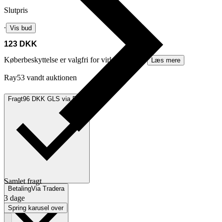
Slutpris
∙
Vis bud
123 DKK
Køberbeskyttelse er valgfri for virksomheder.
Læs mere
Ray53 vandt auktionen
Fragt
96 DKK GLS via DSV
Samlet fragt
Betaling
Via Tradera
3 dage
Spring karusel over