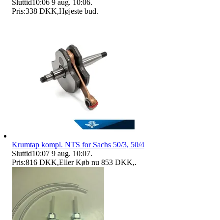
Sluttid
10:06
9 aug. 10:06
.
Pris:
338 DKK
,
Højeste bud
.
Krumtap kompl. NTS for Sachs 50/3, 50/4
Sluttid
10:07
9 aug. 10:07
.
Pris:
816 DKK
,
Eller Køb nu
853 DKK
,
.