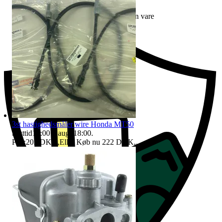
Erstatning hvis du ikke modtager din vare
3st hastighedsmåler wire Honda MT50
Sluttid
18:00
8 aug. 18:00
.
Pris:
205 DKK
,
Eller Køb nu
222 DKK
,
.