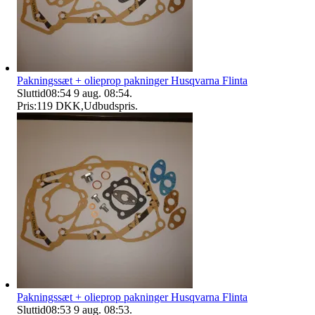
Pakningssæt + olieprop pakninger Husqvarna Flinta
Sluttid
08:54
9 aug. 08:54
.
Pris:
119 DKK
,
Udbudspris
.
Pakningssæt + olieprop pakninger Husqvarna Flinta
Sluttid
08:53
9 aug. 08:53
.