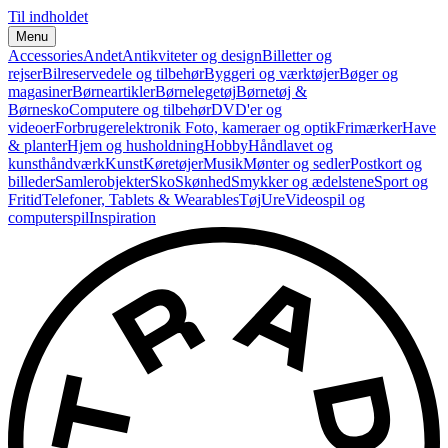
Til indholdet
Menu
Accessories
Andet
Antikviteter og design
Billetter og
rejser
Bilreservedele og tilbehør
Byggeri og værktøjer
Bøger og
magasiner
Børneartikler
Børnelegetøj
Børnetøj &
Børnesko
Computere og tilbehør
DVD'er og
videoer
Forbrugerelektronik
Foto, kameraer og optik
Frimærker
Have
& planter
Hjem og husholdning
Hobby
Håndlavet og
kunsthåndværk
Kunst
Køretøjer
Musik
Mønter og sedler
Postkort og
billeder
Samlerobjekter
Sko
Skønhed
Smykker og ædelstene
Sport og
Fritid
Telefoner, Tablets & Wearables
Tøj
Ure
Videospil og
computerspil
Inspiration