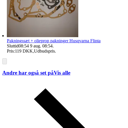
Pakningssæt + olieprop pakninger Husqvarna Flinta
Sluttid
08:54
9 aug. 08:54
.
Pris:
119 DKK
,
Udbudspris
.
Andre har også set på
Vis alle