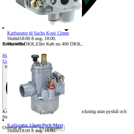
Karburator til Sachs Kopi 12mm
Sluttid
18:00
8 aug. 18:00
.
Pris:
403 DKK
,
Eller Køb nu
406 DKK
,
.
Beskrivelse
Husqvarna
|
Uanvendt
Helt ny og aldrig brugt
Komplett sats 6st packningar orginal toppackning utan pyshål och
förgasarpackning med styrning
Karburator 15mm Puch Maxi
Oversat af
Vis originalen
Sluttid
18:00
8 aug. 18:00
.