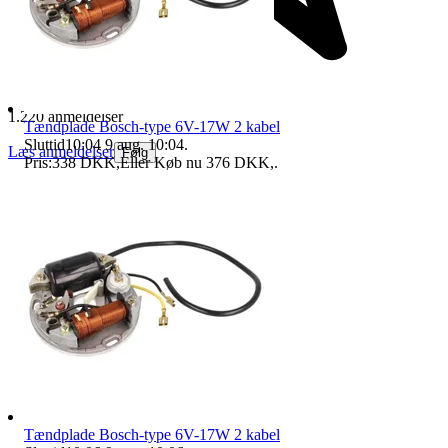
1.220 anmeldelser
Tændplade Bosch-type 6V-17W 2 kabel
Sluttid
10:04
9 aug. 10:04
.
Læs anmeldelser
Følg
Pris:
338 DKK
,
Eller Køb nu
376 DKK
,
.
Tændplade Bosch-type 6V-17W 2 kabel