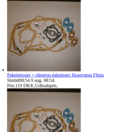
Pakningssæt + olieprop pakninger Husqvarna Flinta
Sluttid
08:54
9 aug. 08:54
.
Pris:
119 DKK
,
Udbudspris
.