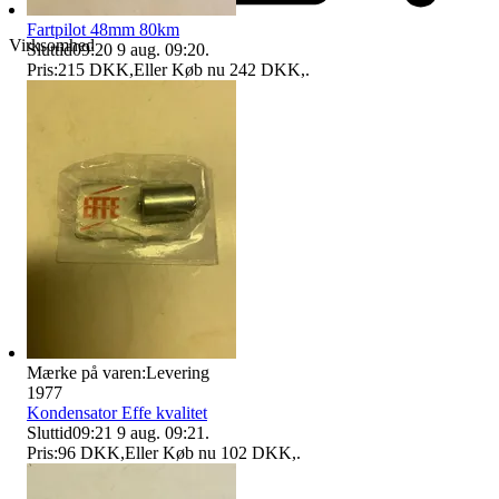
Fartpilot 48mm 80km
Virksomhed
Sluttid
09:20
9 aug. 09:20
.
Pris:
215 DKK
,
Eller Køb nu
242 DKK
,
.
Mærke på varen:
Levering
1977
Kondensator Effe kvalitet
Sluttid
09:21
9 aug. 09:21
.
Pris:
96 DKK
,
Eller Køb nu
102 DKK
,
.