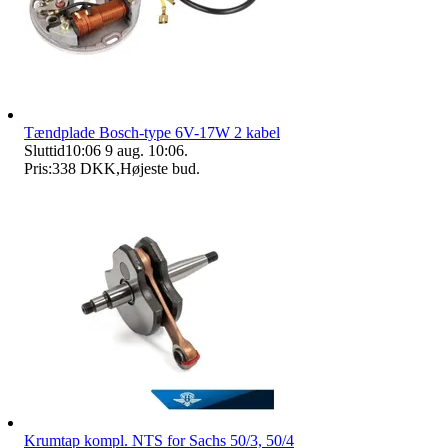
Tændplade Bosch-type 6V-17W 2 kabel
Sluttid
10:06
9 aug. 10:06
.
Pris:
338 DKK
,
Højeste bud
.
Krumtap kompl. NTS for Sachs 50/3, 50/4