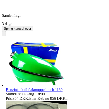
Samlet fragt
3 dage
Spring karusel over
Benzintank til flakmopped mcb 1189
Sluttid
18:00
8 aug. 18:00
.
Pris:
854 DKK
,
Eller Køb nu
956 DKK
,
.