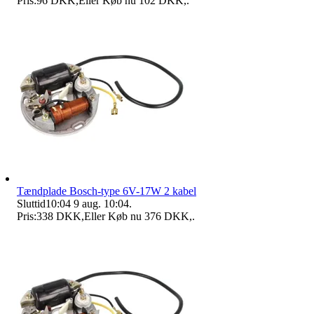
Pris:
96 DKK
,
Eller Køb nu
102 DKK
,
.
Tændplade Bosch-type 6V-17W 2 kabel
Sluttid
10:04
9 aug. 10:04
.
Pris:
338 DKK
,
Eller Køb nu
376 DKK
,
.