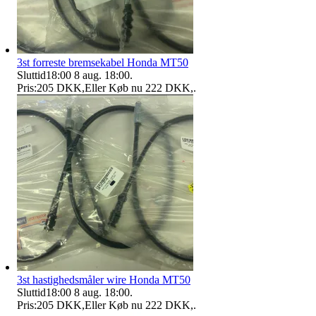
3st forreste bremsekabel Honda MT50
Sluttid
18:00
8 aug. 18:00
.
Pris:
205 DKK
,
Eller Køb nu
222 DKK
,
.
3st hastighedsmåler wire Honda MT50
Sluttid
18:00
8 aug. 18:00
.
Pris:
205 DKK
,
Eller Køb nu
222 DKK
,
.