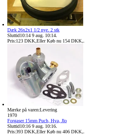
Dæk 26x2x1 1/2 nye. 2 stk
Sluttid
10:14
9 aug. 10:14
.
Pris:
123 DKK
,
Eller Køb nu
154 DKK
,
.
Mærke på varen:
Levering
1970
Forgaser 15mm Puch, Hva, Jlo
Sluttid
10:16
9 aug. 10:16
.
Pris:
393 DKK
,
Eller Køb nu
406 DKK
,
.