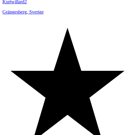
Kurtwillard2
Grängesberg
,
Sverige