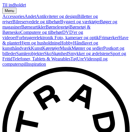
Til indholdet
Menu
Accessories
Andet
Antikviteter og design
Billetter og
rejser
Bilreservedele og tilbehør
Byggeri og værktøjer
Bøger og
magasiner
Børneartikler
Børnelegetøj
Børnetøj &
Børnesko
Computere og tilbehør
DVD'er og
videoer
Forbrugerelektronik
Foto, kameraer og optik
Frimærker
Have
& planter
Hjem og husholdning
Hobby
Håndlavet og
kunsthåndværk
Kunst
Køretøjer
Musik
Mønter og sedler
Postkort og
billeder
Samlerobjekter
Sko
Skønhed
Smykker og ædelstene
Sport og
Fritid
Telefoner, Tablets & Wearables
Tøj
Ure
Videospil og
computerspil
Inspiration