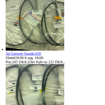
3st Gaswire Suzuki k50
Sluttid
18:00
8 aug. 18:00
.
Pris:
205 DKK
,
Eller Køb nu
222 DKK
,
.