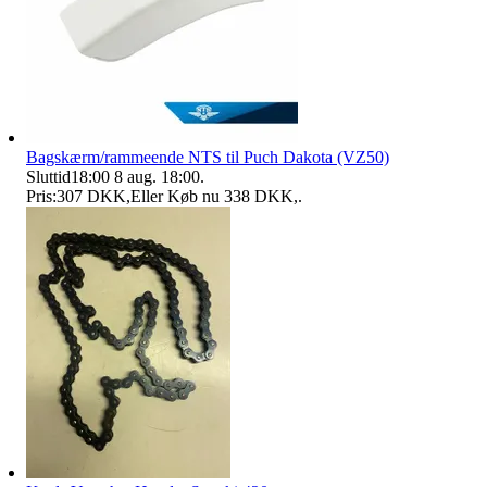
Bagskærm/rammeende NTS til Puch Dakota (VZ50)
Sluttid
18:00
8 aug. 18:00
.
Pris:
307 DKK
,
Eller Køb nu
338 DKK
,
.