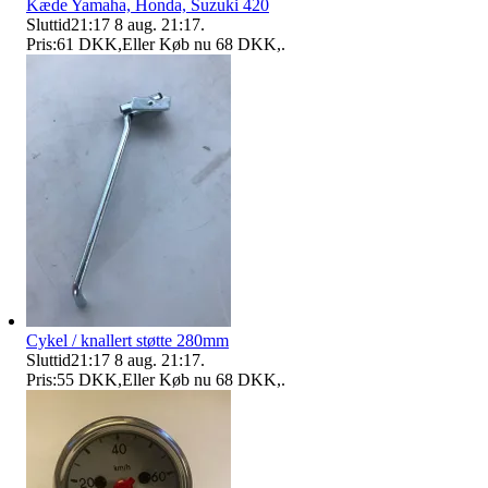
Kæde Yamaha, Honda, Suzuki 420
Sluttid
21:17
8 aug. 21:17
.
Pris:
61 DKK
,
Eller Køb nu
68 DKK
,
.
Cykel / knallert støtte 280mm
Sluttid
21:17
8 aug. 21:17
.
Pris:
55 DKK
,
Eller Køb nu
68 DKK
,
.