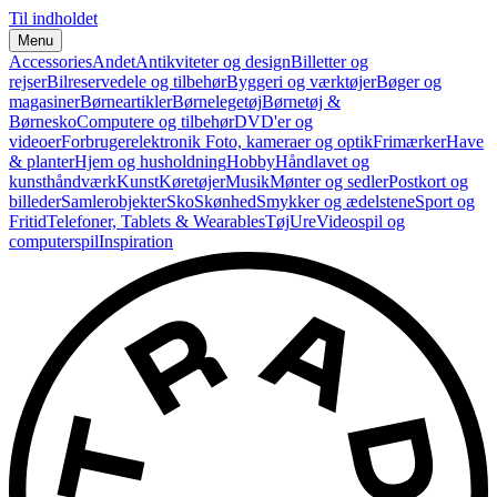
Til indholdet
Menu
Accessories
Andet
Antikviteter og design
Billetter og
rejser
Bilreservedele og tilbehør
Byggeri og værktøjer
Bøger og
magasiner
Børneartikler
Børnelegetøj
Børnetøj &
Børnesko
Computere og tilbehør
DVD'er og
videoer
Forbrugerelektronik
Foto, kameraer og optik
Frimærker
Have
& planter
Hjem og husholdning
Hobby
Håndlavet og
kunsthåndværk
Kunst
Køretøjer
Musik
Mønter og sedler
Postkort og
billeder
Samlerobjekter
Sko
Skønhed
Smykker og ædelstene
Sport og
Fritid
Telefoner, Tablets & Wearables
Tøj
Ure
Videospil og
computerspil
Inspiration