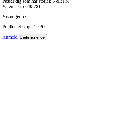
Passar dig som har storlek S eller M
Varenr.
725 649 781
Visninger
53
Publiceret
6 apr. 19:30
Anmeld
Sælg lignende