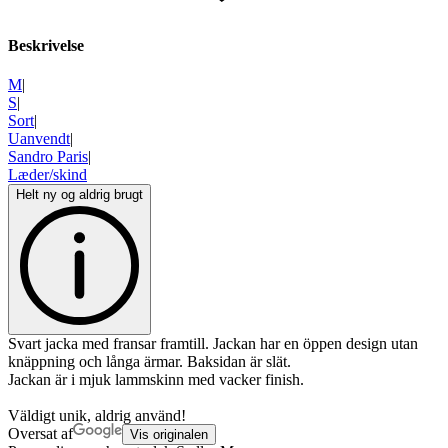
Beskrivelse
M
|
S
|
Sort
|
Uanvendt
|
Sandro Paris
|
Læder/skind
Helt ny og aldrig brugt
Svart jacka med fransar framtill. Jackan har en öppen design utan
knäppning och långa ärmar. Baksidan är slät.
Jackan är i mjuk lammskinn med vacker finish.
Väldigt unik, aldrig använd!
Oversat af
Vis originalen