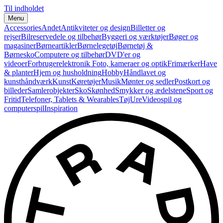
Til indholdet
Menu
Accessories
Andet
Antikviteter og design
Billetter og
rejser
Bilreservedele og tilbehør
Byggeri og værktøjer
Bøger og
magasiner
Børneartikler
Børnelegetøj
Børnetøj &
Børnesko
Computere og tilbehør
DVD'er og
videoer
Forbrugerelektronik
Foto, kameraer og optik
Frimærker
Have
& planter
Hjem og husholdning
Hobby
Håndlavet og
kunsthåndværk
Kunst
Køretøjer
Musik
Mønter og sedler
Postkort og
billeder
Samlerobjekter
Sko
Skønhed
Smykker og ædelstene
Sport og
Fritid
Telefoner, Tablets & Wearables
Tøj
Ure
Videospil og
computerspil
Inspiration