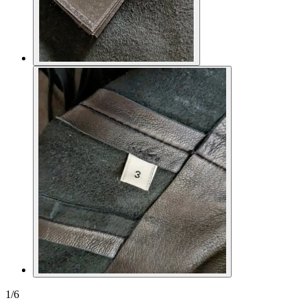
1
/
6