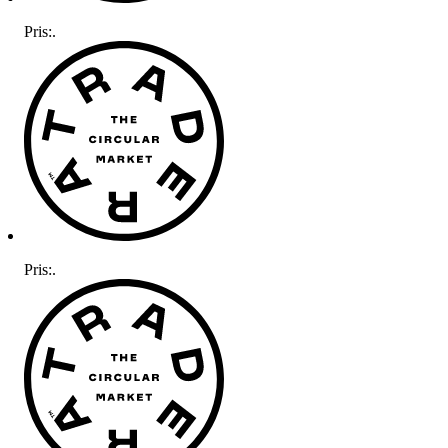
Pris:
.
Pris:
.