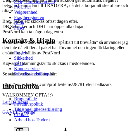
Utebliven betalning på vunnen auktion ger automatisk negativt
Sælg som virksomhed
betyg och anmälan till TRADERA, då detta börjar att ske oftare och
ProLister
oftare.
Velgørenhed
Fragtberegneren
Brev, paket etc skickas oftast dagen efter.
Butik
DB Schenker och DHL har öppet alla dagar.
Priser
PostNord kan ta någon dag extra.
Kontakt & Hjælp
Beträffande PostNords tjänst ”spårbart till brevlåda” så använder jag
den inte då ett flertal paket har förvunnet och ingen förklaring eller
Regler
ersättning erhållits av PostNord
Sikkerhed
FAQ
Kopia på inlämningskvitto skickas i meddelanden.
Kundeservice
Privatlivsindstillinger
Se mina övriga auktioner här:
https://www.tradera.com/profile/items/287815/leif-baltazars
Information
VÄLKOMMEN OFTA! :)
Brugeraftale
Leif Baltazars
Privatlivspolitik
Tilgængelighedserklæring
GÄVLE
,
Sverige
Cookies
Arbejd hos Tradera