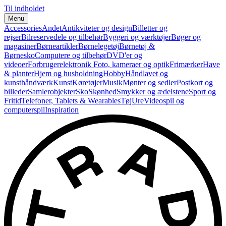
Til indholdet
Menu
Accessories
Andet
Antikviteter og design
Billetter og
rejser
Bilreservedele og tilbehør
Byggeri og værktøjer
Bøger og
magasiner
Børneartikler
Børnelegetøj
Børnetøj &
Børnesko
Computere og tilbehør
DVD'er og
videoer
Forbrugerelektronik
Foto, kameraer og optik
Frimærker
Have
& planter
Hjem og husholdning
Hobby
Håndlavet og
kunsthåndværk
Kunst
Køretøjer
Musik
Mønter og sedler
Postkort og
billeder
Samlerobjekter
Sko
Skønhed
Smykker og ædelstene
Sport og
Fritid
Telefoner, Tablets & Wearables
Tøj
Ure
Videospil og
computerspil
Inspiration