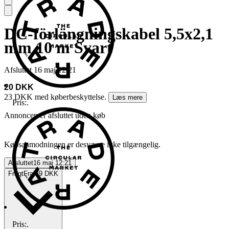
DC-förlängningskabel 5,5x2,1
mm 10 m Svart
Afsluttet
16 maj 12:21
20 DKK
23 DKK med køberbeskyttelse.
Læs mere
Pris:
.
Annoncen er afsluttet uden køb
Købsanmodningen er desværre ikke tilgængelig.
Afsluttet
16 maj 12:21
Fragt
Fra 49 DKK
Pris:
.