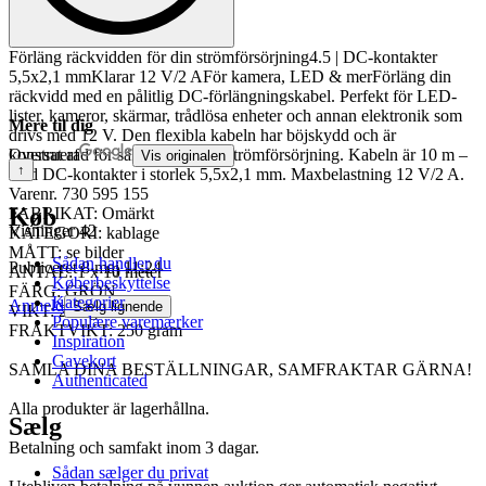
Förläng räckvidden för din strömförsörjning4.5 | DC-kontakter
5,5x2,1 mmKlarar 12 V/2 AFör kamera, LED & merFörläng din
räckvidd med en pålitlig DC-förlängningskabel. Perfekt för LED-
lister, kameror, skärmar, trådlösa enheter och annan elektronik som
Mere til dig
drivs med 12 V. Den flexibla kabeln har böjskydd och är
konstruerad för säker och stabil strömförsörjning. Kabeln är 10 m –
Oversat af
Vis originalen
↑
med DC-kontakter i storlek 5,5x2,1 mm. Maxbelastning 12 V/2 A.
Varenr.
730 595 155
Køb
FABRIKAT: Omärkt
Visninger
42
KATEGORI: kablage
MÅTT: se bilder
Sådan handler du
Publiceret
8 maj 11:24
ANTAL: 1 x 10 meter
Køberbeskyttelse
FÄRG: GRÖN
Kategorier
Anmeld
Sælg lignende
VIKT: 230 gram
Populære varemærker
FRAKTVIKT: 250 gram
Inspiration
Gavekort
SAMLA DINA BESTÄLLNINGAR, SAMFRAKTAR GÄRNA!
Authenticated
Alla produkter är lagerhållna.
Sælg
Betalning och samfakt inom 3 dagar.
Sådan sælger du privat