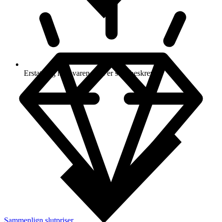
Erstatning hvis varen ikke er som beskrevet
Sammenlign slutpriser