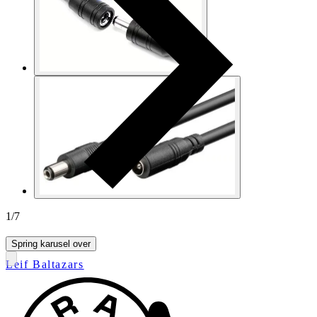
1
/
7
Spring karusel over
Leif Baltazars