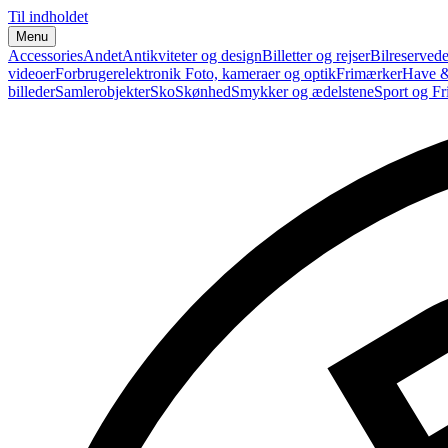
Til indholdet
Menu
Accessories
Andet
Antikviteter og design
Billetter og rejser
Bilreservede
videoer
Forbrugerelektronik
Foto, kameraer og optik
Frimærker
Have &
billeder
Samlerobjekter
Sko
Skønhed
Smykker og ædelstene
Sport og Fri