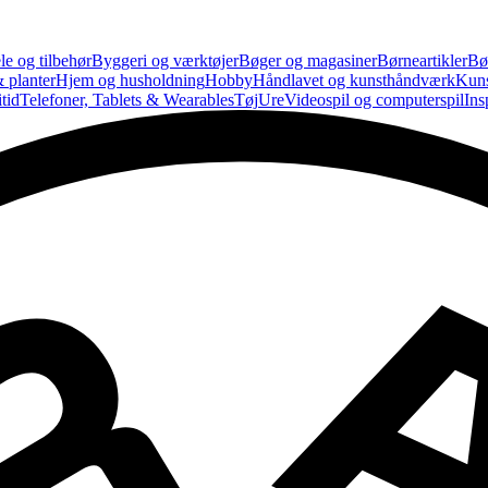
le og tilbehør
Byggeri og værktøjer
Bøger og magasiner
Børneartikler
Bø
 planter
Hjem og husholdning
Hobby
Håndlavet og kunsthåndværk
Kun
tid
Telefoner, Tablets & Wearables
Tøj
Ure
Videospil og computerspil
Ins