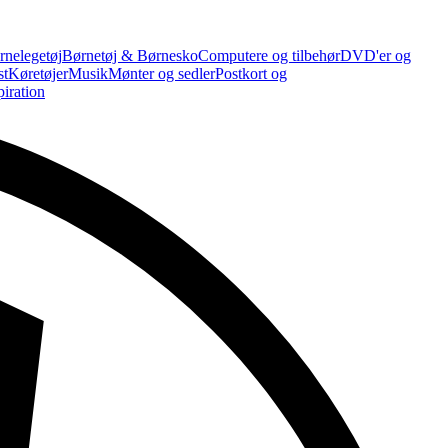
rnelegetøj
Børnetøj & Børnesko
Computere og tilbehør
DVD'er og
st
Køretøjer
Musik
Mønter og sedler
Postkort og
piration