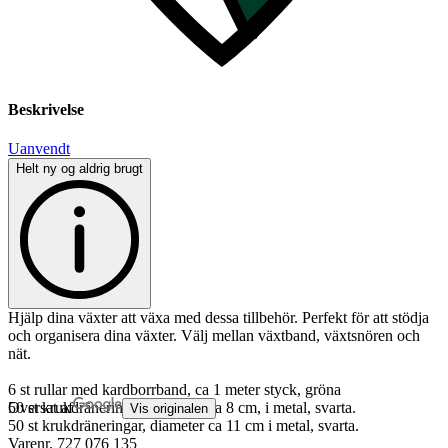
Beskrivelse
Uanvendt
Helt ny og aldrig brugt
Hjälp dina växter att växa med dessa tillbehör. Perfekt för att stödja
och organisera dina växter. Välj mellan växtband, växtsnören och
nät.
6 st rullar med kardborrband, ca 1 meter styck, gröna
50 st krukdräneringar, diameter ca 8 cm, i metal, svarta.
Oversat af
Vis originalen
50 st krukdräneringar, diameter ca 11 cm i metal, svarta.
Varenr.
727 076 135