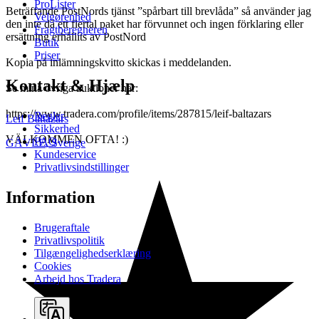
ProLister
Beträffande PostNords tjänst ”spårbart till brevlåda” så använder jag
Velgørenhed
den inte då ett flertal paket har förvunnet och ingen förklaring eller
Fragtberegneren
ersättning erhållits av PostNord
Butik
Priser
Kopia på inlämningskvitto skickas i meddelanden.
Kontakt & Hjælp
Se mina övriga auktioner här:
https://www.tradera.com/profile/items/287815/leif-baltazars
Regler
Leif Baltazars
Sikkerhed
VÄLKOMMEN OFTA! :)
FAQ
GÄVLE
,
Sverige
Kundeservice
Privatlivsindstillinger
Information
Brugeraftale
Privatlivspolitik
Tilgængelighedserklæring
Cookies
Arbejd hos Tradera