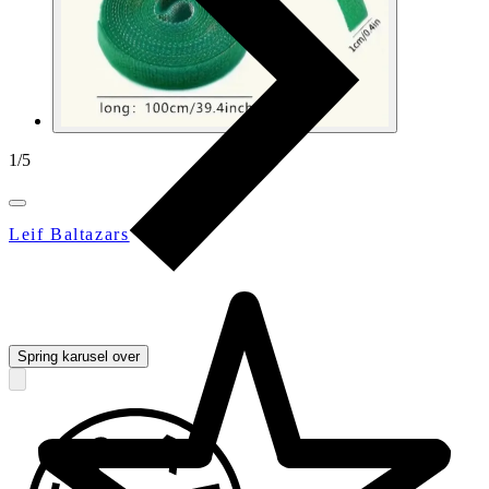
1
/
5
Leif Baltazars
Spring karusel over