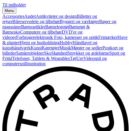
Til indholdet
Menu
Accessories
Andet
Antikviteter og design
Billetter og
rejser
Bilreservedele og tilbehør
Byggeri og værktøjer
Bøger og
magasiner
Børneartikler
Børnelegetøj
Børnetøj &
Børnesko
Computere og tilbehør
DVD'er og
videoer
Forbrugerelektronik
Foto, kameraer og optik
Frimærker
Have
& planter
Hjem og husholdning
Hobby
Håndlavet og
kunsthåndværk
Kunst
Køretøjer
Musik
Mønter og sedler
Postkort og
billeder
Samlerobjekter
Sko
Skønhed
Smykker og ædelstene
Sport og
Fritid
Telefoner, Tablets & Wearables
Tøj
Ure
Videospil og
computerspil
Inspiration