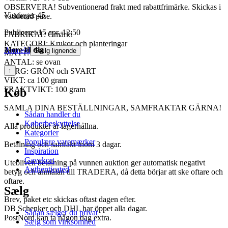
OBSERVERA! Subventionerad frakt med rabattfrimärke. Skickas i
Visninger
45
vadderad påse.
Publiceret
15 apr. 12:50
FABRIKAT: Omärkt
KATEGORI: Krukor och planteringar
Mere til dig
Anmeld
Sælg lignende
MÅTT: se bilder
ANTAL: se ovan
FÄRG: GRÖN och SVART
↑
VIKT: ca 100 gram
FRAKTVIKT: 100 gram
Køb
SAMLA DINA BESTÄLLNINGAR, SAMFRAKTAR GÄRNA!
Sådan handler du
Køberbeskyttelse
Alla produkter är lagerhållna.
Kategorier
Populære varemærker
Betalning och samfakt inom 3 dagar.
Inspiration
Gavekort
Utebliven betalning på vunnen auktion ger automatisk negativt
Authenticated
betyg och anmälan till TRADERA, då detta börjar att ske oftare och
oftare.
Sælg
Brev, paket etc skickas oftast dagen efter.
DB Schenker och DHL har öppet alla dagar.
Sådan sælger du privat
PostNord kan ta någon dag extra.
Sælg som virksomhed