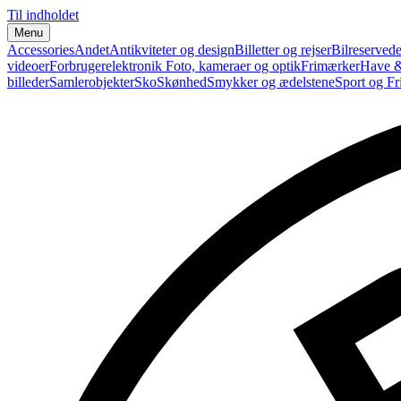
Til indholdet
Menu
Accessories
Andet
Antikviteter og design
Billetter og rejser
Bilreservede
videoer
Forbrugerelektronik
Foto, kameraer og optik
Frimærker
Have &
billeder
Samlerobjekter
Sko
Skønhed
Smykker og ædelstene
Sport og Fri