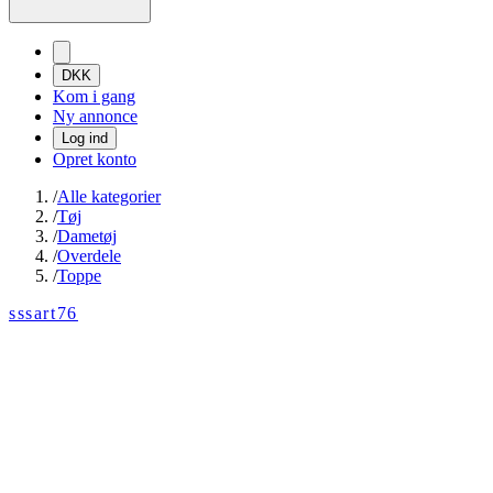
DKK
Kom i gang
Ny annonce
Log ind
Opret konto
/
Alle kategorier
/
Tøj
/
Dametøj
/
Overdele
/
Toppe
sssart76