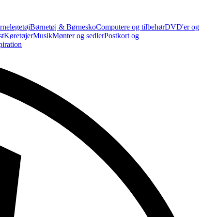
rnelegetøj
Børnetøj & Børnesko
Computere og tilbehør
DVD'er og
st
Køretøjer
Musik
Mønter og sedler
Postkort og
piration