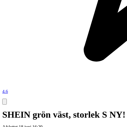
4.6
SHEIN grön väst, storlek S NY!
Afsluttet
18 juni 16:29