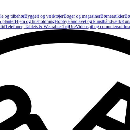
le og tilbehør
Byggeri og værktøjer
Bøger og magasiner
Børneartikler
Bø
 planter
Hjem og husholdning
Hobby
Håndlavet og kunsthåndværk
Kun
tid
Telefoner, Tablets & Wearables
Tøj
Ure
Videospil og computerspil
Ins