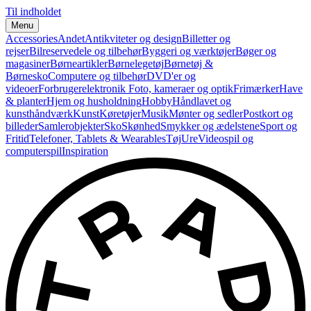
Til indholdet
Menu
Accessories
Andet
Antikviteter og design
Billetter og
rejser
Bilreservedele og tilbehør
Byggeri og værktøjer
Bøger og
magasiner
Børneartikler
Børnelegetøj
Børnetøj &
Børnesko
Computere og tilbehør
DVD'er og
videoer
Forbrugerelektronik
Foto, kameraer og optik
Frimærker
Have
& planter
Hjem og husholdning
Hobby
Håndlavet og
kunsthåndværk
Kunst
Køretøjer
Musik
Mønter og sedler
Postkort og
billeder
Samlerobjekter
Sko
Skønhed
Smykker og ædelstene
Sport og
Fritid
Telefoner, Tablets & Wearables
Tøj
Ure
Videospil og
computerspil
Inspiration