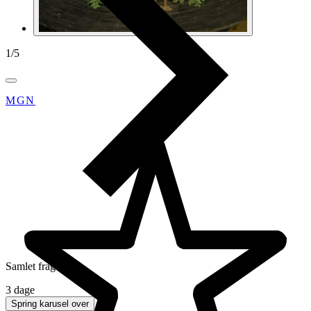
1
/
5
MGN
Samlet fragt
3 dage
Spring karusel over