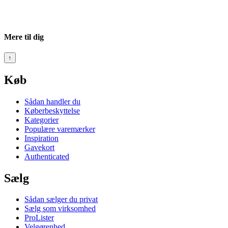
Mere til dig
↑
Køb
Sådan handler du
Køberbeskyttelse
Kategorier
Populære varemærker
Inspiration
Gavekort
Authenticated
Sælg
Sådan sælger du privat
Sælg som virksomhed
ProLister
Velgørenhed