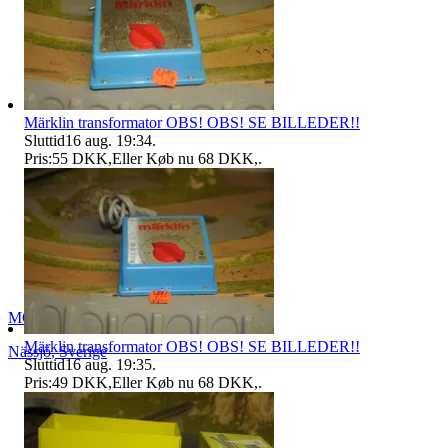
Märklin transformator OBS! OBS! SE BILLEDER!!
Sluttid
16 aug. 19:34
.
Pris:
55 DKK
,
Eller Køb nu
68 DKK
,
.
MGN
Märklin transformator OBS! OBS! SE BILLEDER!!
Nässjö
,
Sverige
Sluttid
16 aug. 19:35
.
Pris:
49 DKK
,
Eller Køb nu
68 DKK
,
.