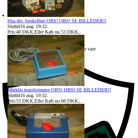
Hus div. forskellige OBS! OBS! SE BILLEDER!!
Sluttid
16 aug. 19:32
.
Pris:
40 DKK
,
Eller Køb nu
53 DKK
,
.
Erstatning hvis du ikke modtager din vare
Märklin transformator OBS! OBS! SE BILLEDER!!
Sluttid
16 aug. 19:32
.
Pris:
55 DKK
,
Eller Køb nu
66 DKK
,
.