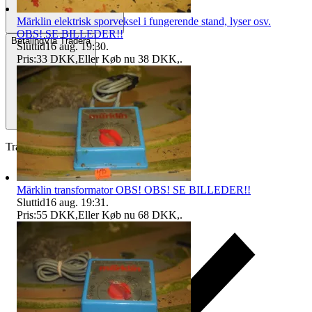
Märklin elektrisk sporveksel i fungerende stand, lyser osv.
OBS! SE BILLEDER!!
Betaling
Via Tradera
Sluttid
16 aug. 19:30
.
Pris:
33 DKK
,
Eller Køb nu
38 DKK
,
.
Traderas køberbeskyttelse
Märklin transformator OBS! OBS! SE BILLEDER!!
Sluttid
16 aug. 19:31
.
Pris:
55 DKK
,
Eller Køb nu
68 DKK
,
.