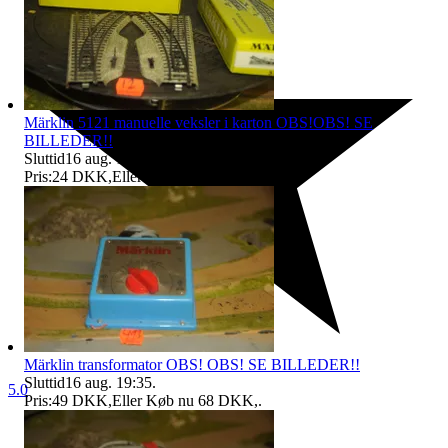
Märklin 5121 manuelle veksler i karton OBS!OBS! SE
BILLEDER!!
Sluttid
16 aug. 19:35
.
Pris:
24 DKK
,
Eller Køb nu
34 DKK
,
.
Märklin transformator OBS! OBS! SE BILLEDER!!
Sluttid
16 aug. 19:35
.
5.0
Pris:
49 DKK
,
Eller Køb nu
68 DKK
,
.