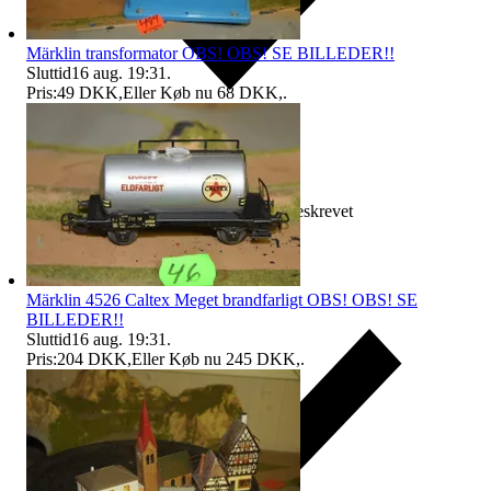
Märklin transformator OBS! OBS! SE BILLEDER!!
Sluttid
16 aug. 19:31
.
Pris:
49 DKK
,
Eller Køb nu
68 DKK
,
.
Erstatning hvis varen ikke er som beskrevet
Märklin 4526 Caltex Meget brandfarligt OBS! OBS! SE
BILLEDER!!
Sluttid
16 aug. 19:31
.
Pris:
204 DKK
,
Eller Køb nu
245 DKK
,
.