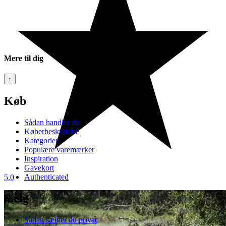
Mere til dig
↑
Køb
Sådan handler du
Køberbeskyttelse
Kategorier
Populære varemærker
Inspiration
Gavekort
Authenticated
5.0
Sælg
Sådan sælger du privat