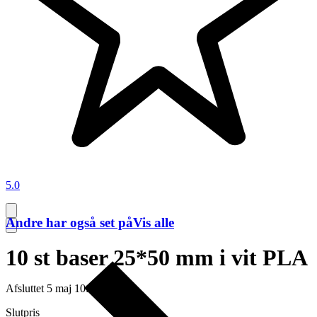
5.0
Andre har også set på
Vis alle
10 st baser 25*50 mm i vit PLA
Afsluttet
5 maj 10:13
Slutpris