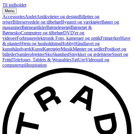
Til indholdet
Menu
Accessories
Andet
Antikviteter og design
Billetter og
rejser
Bilreservedele og tilbehør
Byggeri og værktøjer
Bøger og
magasiner
Børneartikler
Børnelegetøj
Børnetøj &
Børnesko
Computere og tilbehør
DVD'er og
videoer
Forbrugerelektronik
Foto, kameraer og optik
Frimærker
Have
& planter
Hjem og husholdning
Hobby
Håndlavet og
kunsthåndværk
Kunst
Køretøjer
Musik
Mønter og sedler
Postkort og
billeder
Samlerobjekter
Sko
Skønhed
Smykker og ædelstene
Sport og
Fritid
Telefoner, Tablets & Wearables
Tøj
Ure
Videospil og
computerspil
Inspiration