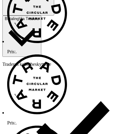
Betaling
Via Tradera
Pris:
.
Traderas køberbeskyttelse
Pris:
.