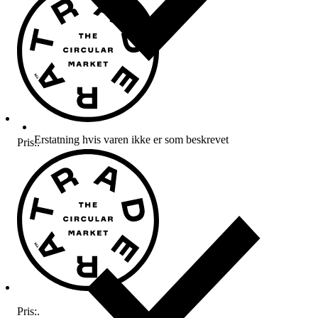
Erstatning hvis varen ikke er som beskrevet
Pris:
.
Pris:
.