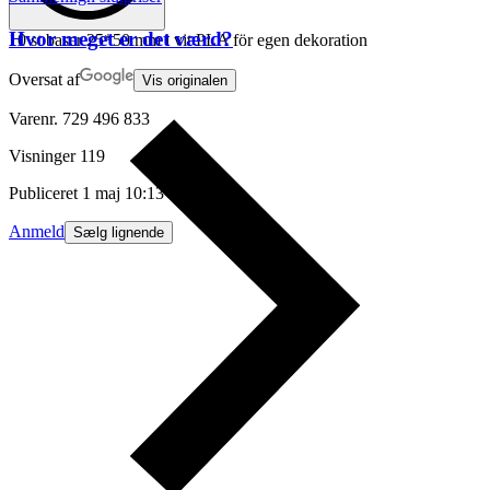
Hvor meget er det værd?
10 st baser 25*50 mm i vit PLA för egen dekoration
Oversat af
Vis originalen
Varenr.
729 496 833
Visninger
119
Publiceret
1 maj 10:13
Anmeld
Sælg lignende