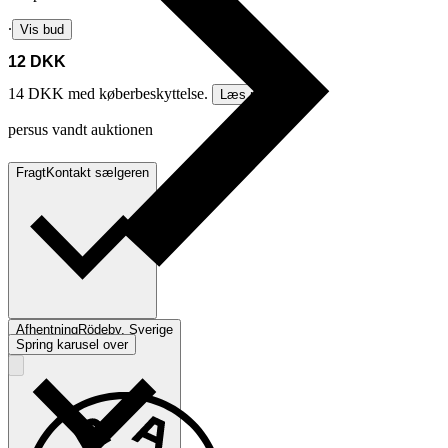
∙
Vis bud
12 DKK
14 DKK med køberbeskyttelse.
Læs mere
persus vandt auktionen
Fragt
Kontakt sælgeren
Afhentning
Rödeby, Sverige
Spring karusel over