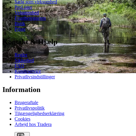
Sælg som virksomhed
ProLister
Velgørenhed
Fragtberegneren
Butik
Priser
Kontakt & Hjælp
Regler
Sikkerhed
FAQ
Kundeservice
Privatlivsindstillinger
Information
Brugeraftale
Privatlivspolitik
Tilgængelighedserklæring
Cookies
Arbejd hos Tradera