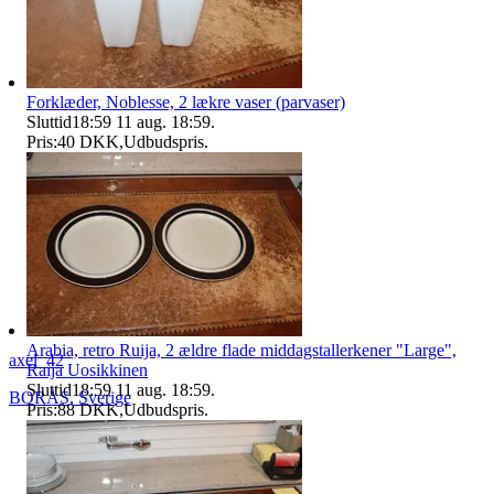
Forklæder, Noblesse, 2 lækre vaser (parvaser)
Sluttid
18:59
11 aug. 18:59
.
Pris:
40 DKK
,
Udbudspris
.
Arabia, retro Ruija, 2 ældre flade middagstallerkener "Large",
axel_42
Raija Uosikkinen
Sluttid
18:59
11 aug. 18:59
.
BORÅS
,
Sverige
Pris:
88 DKK
,
Udbudspris
.