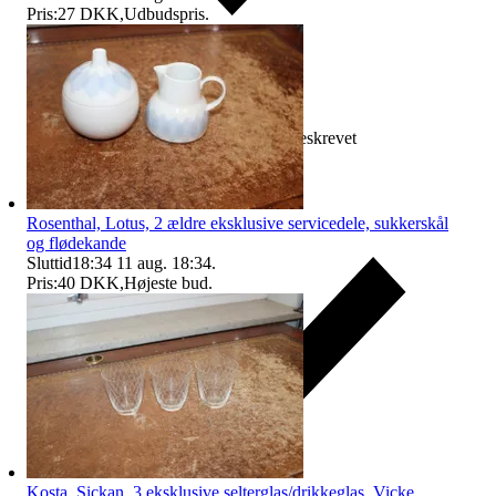
Pris:
27 DKK
,
Udbudspris
.
Erstatning hvis varen ikke er som beskrevet
Rosenthal, Lotus, 2 ældre eksklusive servicedele, sukkerskål
og flødekande
Sluttid
18:34
11 aug. 18:34
.
Pris:
40 DKK
,
Højeste bud
.
Kosta, Sickan, 3 eksklusive selterglas/drikkeglas, Vicke