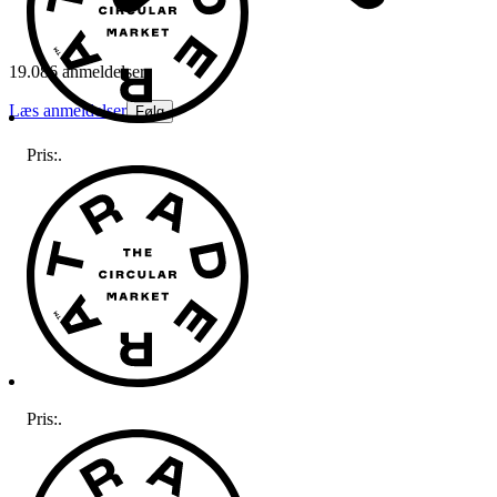
19.086 anmeldelser
Læs anmeldelser
Følg
Pris:
.
Pris:
.