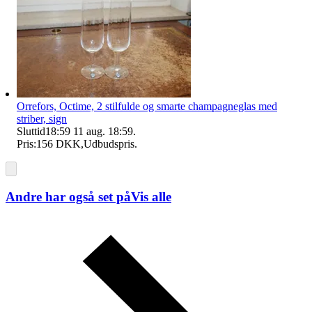
Orrefors, Octime, 2 stilfulde og smarte champagneglas med
striber, sign
Sluttid
18:59
11 aug. 18:59
.
Pris:
156 DKK
,
Udbudspris
.
Andre har også set på
Vis alle