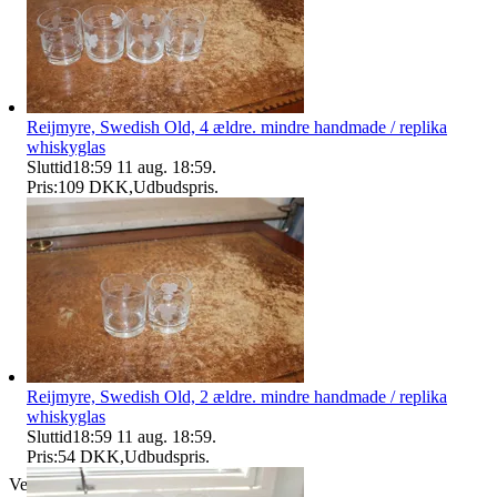
Reijmyre, Swedish Old, 4 ældre. mindre handmade / replika
whiskyglas
Sluttid
18:59
11 aug. 18:59
.
Pris:
109 DKK
,
Udbudspris
.
Reijmyre, Swedish Old, 2 ældre. mindre handmade / replika
whiskyglas
Sluttid
18:59
11 aug. 18:59
.
Pris:
54 DKK
,
Udbudspris
.
Verificeret