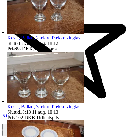
Kosta, Ballad, 2 ældre frække vinglas
Sluttid
18:12
11 aug. 18:12
.
Pris:
88 DKK
,
Udbudspris
.
Kosta, Ballad, 3 ældre frække vinglas
Sluttid
18:13
11 aug. 18:13
.
5.0
Pris:
102 DKK
,
Udbudspris
.