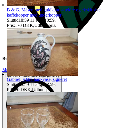
B & G, Måsen med guldkant, 4 ældre og eksklusive
kaffekopper med underkopper
Sluttid
18:59
11 aug. 18:59
.
Pris:
170 DKK
,
Udbudspris
.
Beskrivelse
Meget god stand
Ingen eller minimale tegn på brug
Gabriel, ældre hankvase, signeret
Sluttid
18:59
11 aug. 18:59
.
Pris:
20 DKK
,
Udbudspris
.