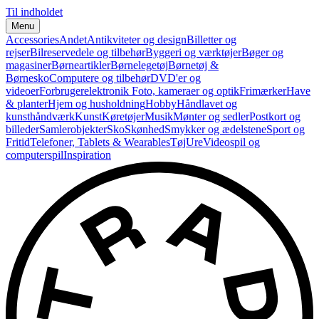
Til indholdet
Menu
Accessories
Andet
Antikviteter og design
Billetter og
rejser
Bilreservedele og tilbehør
Byggeri og værktøjer
Bøger og
magasiner
Børneartikler
Børnelegetøj
Børnetøj &
Børnesko
Computere og tilbehør
DVD'er og
videoer
Forbrugerelektronik
Foto, kameraer og optik
Frimærker
Have
& planter
Hjem og husholdning
Hobby
Håndlavet og
kunsthåndværk
Kunst
Køretøjer
Musik
Mønter og sedler
Postkort og
billeder
Samlerobjekter
Sko
Skønhed
Smykker og ædelstene
Sport og
Fritid
Telefoner, Tablets & Wearables
Tøj
Ure
Videospil og
computerspil
Inspiration