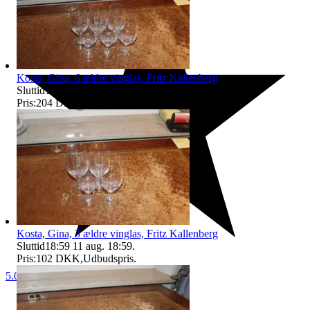
Kosta, Gina, 6 ældre vinglas, Fritz Kallenberg
Sluttid
18:59
11 aug. 18:59
.
Pris:
204 DKK
,
Udbudspris
.
Kosta, Gina, 3 ældre vinglas, Fritz Kallenberg
Sluttid
18:59
11 aug. 18:59
.
Pris:
102 DKK
,
Udbudspris
.
5.0