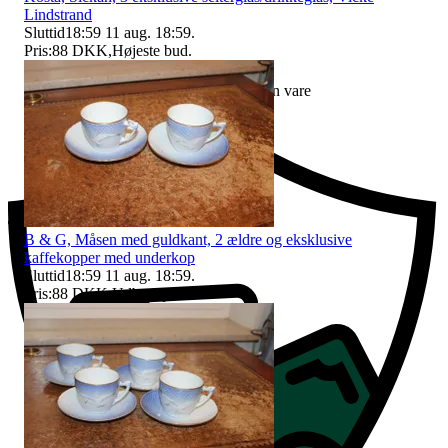
Lindstrand
Sluttid
18:59
11 aug. 18:59
.
Pris:
88 DKK
,
Højeste bud
.
Erstatning hvis du ikke modtager din vare
B & G, Måsen med guldkant, 2 ældre og eksklusive
kaffekopper med underkop
Sluttid
18:59
11 aug. 18:59
.
Pris:
88 DKK
,
Udbudspris
.