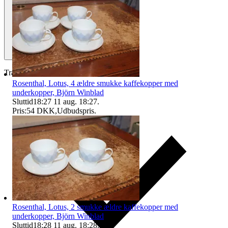
Traderas køberbeskyttelse
Rosenthal, Lotus, 4 ældre smukke kaffekopper med
underkopper, Björn Winblad
Sluttid
18:27
11 aug. 18:27
.
Pris:
54 DKK
,
Udbudspris
.
Rosenthal, Lotus, 2 smukke ældre kaffekopper med
underkopper, Björn Winblad
Sluttid
18:28
11 aug. 18:28
.