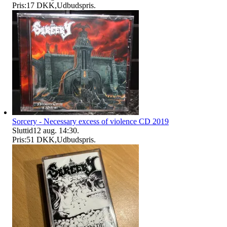
Pris:
17 DKK
,
Udbudspris
.
Sorcery - Necessary excess of violence CD 2019
Sluttid
12 aug. 14:30
.
Pris:
51 DKK
,
Udbudspris
.