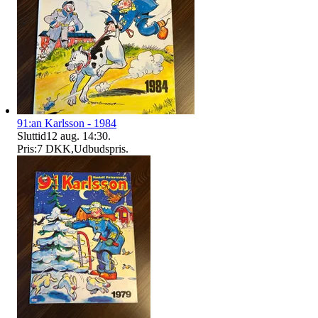
91:an Karlsson - 1984
Sluttid
12 aug. 14:30
.
Pris:
7 DKK
,
Udbudspris
.