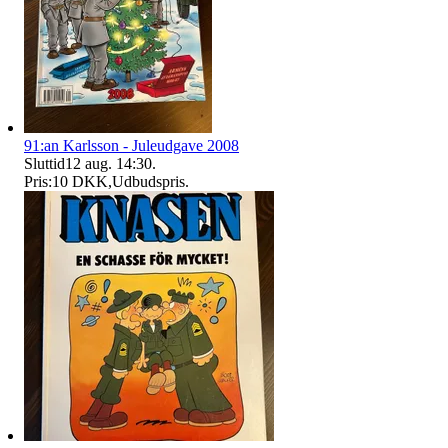
91:an Karlsson - Juleudgave 2008
Sluttid
12 aug. 14:30
.
Pris:
10 DKK
,
Udbudspris
.