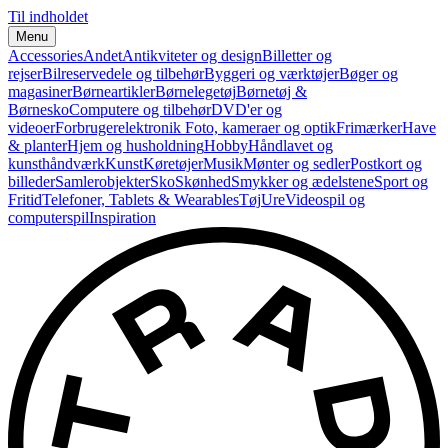
Til indholdet
Menu
Accessories
Andet
Antikviteter og design
Billetter og
rejser
Bilreservedele og tilbehør
Byggeri og værktøjer
Bøger og
magasiner
Børneartikler
Børnelegetøj
Børnetøj &
Børnesko
Computere og tilbehør
DVD'er og
videoer
Forbrugerelektronik
Foto, kameraer og optik
Frimærker
Have
& planter
Hjem og husholdning
Hobby
Håndlavet og
kunsthåndværk
Kunst
Køretøjer
Musik
Mønter og sedler
Postkort og
billeder
Samlerobjekter
Sko
Skønhed
Smykker og ædelstene
Sport og
Fritid
Telefoner, Tablets & Wearables
Tøj
Ure
Videospil og
computerspil
Inspiration