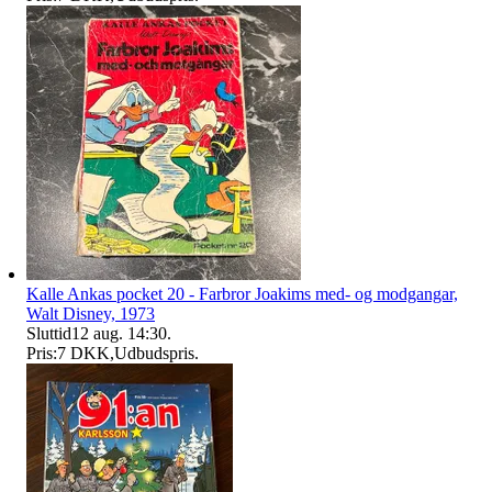
Kalle Ankas pocket 20 - Farbror Joakims med- og modgangar,
Walt Disney, 1973
Sluttid
12 aug. 14:30
.
Pris:
7 DKK
,
Udbudspris
.