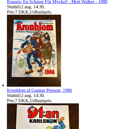
Knasen: En Schasse För Mycket! - Mort Walker - 1980
Sluttid
12 aug. 14:30
.
Pris:
7 DKK
,
Udbudspris
.
Kronblom af Gunnar Persson, 1986
Sluttid
12 aug. 14:30
.
Pris:
7 DKK
,
Udbudspris
.