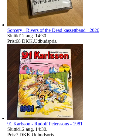
Sorcery - Rivers of the Dead kassettband - 2026
Sluttid
12 aug. 14:30
.
Pris:
68 DKK
,
Udbudspris
.
91 Karlsson - Rudolf Peterssons - 1981
Sluttid
12 aug. 14:30
.
Pris:
7 DKK
,
Udbudspris
.