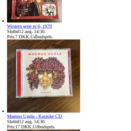
Western serie nr 6, 1979
Sluttid
12 aug. 14:30
.
Pris:
7 DKK
,
Udbudspris
.
Magnus Uggla - Karaoke CD
Sluttid
12 aug. 14:30
.
Pris:
17 DKK
,
Udbudspris
.