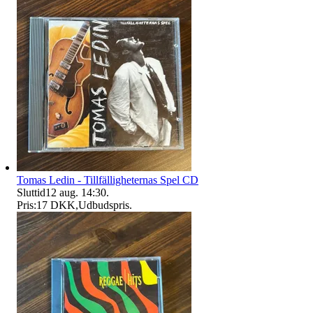
Tomas Ledin - Tillfälligheternas Spel CD
Sluttid
12 aug. 14:30
.
Pris:
17 DKK
,
Udbudspris
.