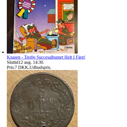
Knasen - Tredje Succesalbumet Helt I Färg!
Sluttid
12 aug. 14:30
.
Pris:
7 DKK
,
Udbudspris
.