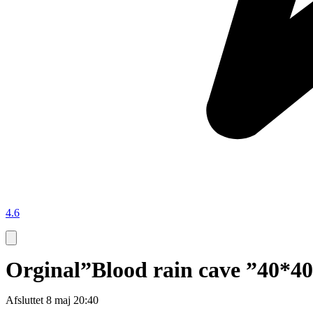
4.6
Orginal”Blood rain cave ”40*4
Afsluttet
8 maj 20:40