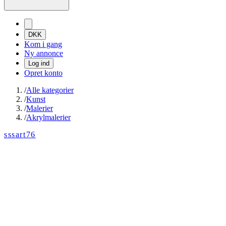
DKK
Kom i gang
Ny annonce
Log ind
Opret konto
/
Alle kategorier
/
Kunst
/
Malerier
/
Akrylmalerier
sssart76