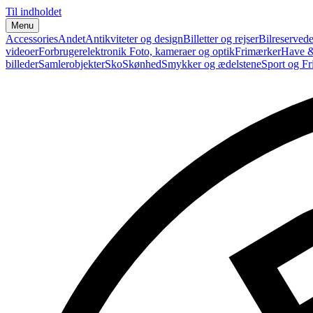
Til indholdet
Menu
Accessories
Andet
Antikviteter og design
Billetter og rejser
Bilreservede
videoer
Forbrugerelektronik
Foto, kameraer og optik
Frimærker
Have &
billeder
Samlerobjekter
Sko
Skønhed
Smykker og ædelstene
Sport og Fri