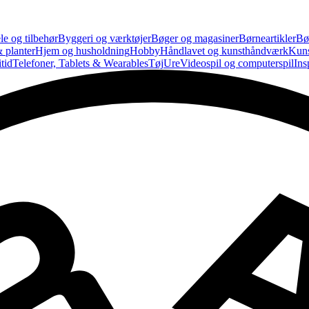
le og tilbehør
Byggeri og værktøjer
Bøger og magasiner
Børneartikler
Bø
 planter
Hjem og husholdning
Hobby
Håndlavet og kunsthåndværk
Kun
tid
Telefoner, Tablets & Wearables
Tøj
Ure
Videospil og computerspil
Ins