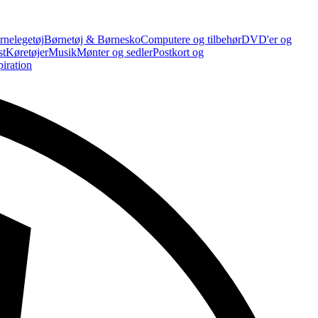
rnelegetøj
Børnetøj & Børnesko
Computere og tilbehør
DVD'er og
st
Køretøjer
Musik
Mønter og sedler
Postkort og
piration