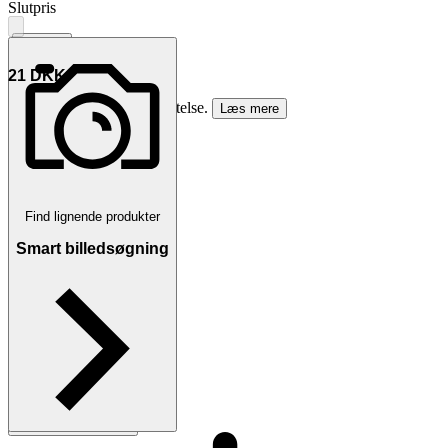
Slutpris
∙
Vis bud
21 DKK
24 DKK med køberbeskyttelse.
Læs mere
tommal vandt auktionen
Fragt
Fra 30 DKK
Find lignende produkter
Smart billedsøgning
Betaling
Via Tradera