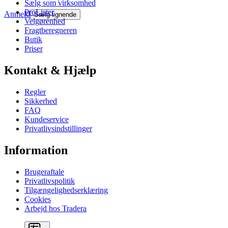
Sælg som virksomhed
ProLister
Anmeld
Sælg lignende
Velgørenhed
Fragtberegneren
Butik
Priser
Kontakt & Hjælp
Regler
Sikkerhed
FAQ
Kundeservice
Privatlivsindstillinger
Information
Brugeraftale
Privatlivspolitik
Tilgængelighedserklæring
Cookies
Arbejd hos Tradera