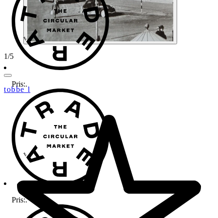
1
/
5
Pris:
.
tobbe l
Pris:
.