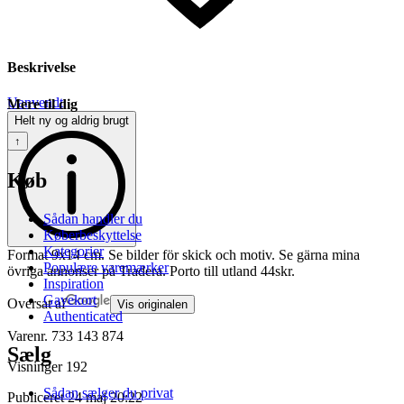
Beskrivelse
Uanvendt
Mere til dig
Helt ny og aldrig brugt
↑
Køb
Sådan handler du
Køberbeskyttelse
Kategorier
Format 9x14 cm. Se bilder för skick och motiv. Se gärna mina
Populære varemærker
övriga annonser på Tradera. Porto till utland 44skr.
Inspiration
Gavekort
Oversat af
Vis originalen
Authenticated
Varenr.
733 143 874
Sælg
Visninger
192
Sådan sælger du privat
Publiceret
24 maj 20:22