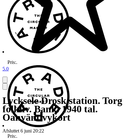
Pris:
.
5.0
Lycksele Drosk station. Torg
folkliv. Bank. 1940 tal.
Oanvänt vykort
Afsluttet
6 juni 20:22
Pris:
.