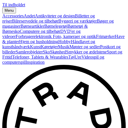
Til indholdet
Menu
Accessories
Andet
Antikviteter og design
Billetter og
rejser
Bilreservedele og tilbehør
Byggeri og værktøjer
Bøger og
magasiner
Børneartikler
Børnelegetøj
Børnetøj &
Børnesko
Computere og tilbehør
DVD'er og
videoer
Forbrugerelektronik
Foto, kameraer og optik
Frimærker
Have
& planter
Hjem og husholdning
Hobby
Håndlavet og
kunsthåndværk
Kunst
Køretøjer
Musik
Mønter og sedler
Postkort og
billeder
Samlerobjekter
Sko
Skønhed
Smykker og ædelstene
Sport og
Fritid
Telefoner, Tablets & Wearables
Tøj
Ure
Videospil og
computerspil
Inspiration