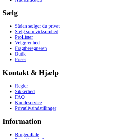
Sælg
Sådan sælger du privat
Sælg som virksomhed
ProLister
Velgørenhed
Fragtberegneren
Butik
Priser
Kontakt & Hjælp
Regler
Sikkerhed
FAQ
Kundeservice
Privatlivsindstillinger
Information
Brugeraftale