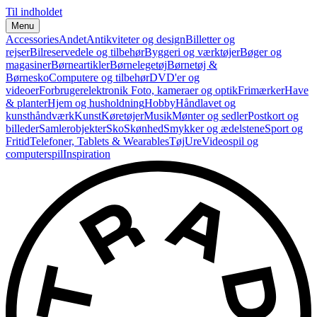
Til indholdet
Menu
Accessories
Andet
Antikviteter og design
Billetter og
rejser
Bilreservedele og tilbehør
Byggeri og værktøjer
Bøger og
magasiner
Børneartikler
Børnelegetøj
Børnetøj &
Børnesko
Computere og tilbehør
DVD'er og
videoer
Forbrugerelektronik
Foto, kameraer og optik
Frimærker
Have
& planter
Hjem og husholdning
Hobby
Håndlavet og
kunsthåndværk
Kunst
Køretøjer
Musik
Mønter og sedler
Postkort og
billeder
Samlerobjekter
Sko
Skønhed
Smykker og ædelstene
Sport og
Fritid
Telefoner, Tablets & Wearables
Tøj
Ure
Videospil og
computerspil
Inspiration