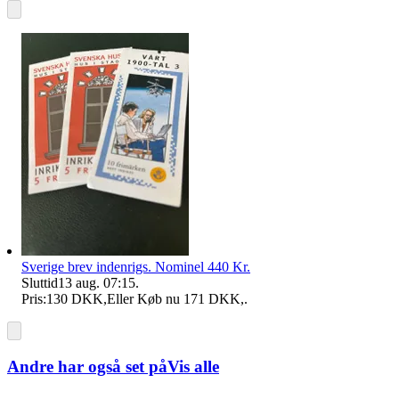
Sverige brev indenrigs. Nominel 440 Kr.
Sluttid
13 aug. 07:15
.
Pris:
130 DKK
,
Eller Køb nu
171 DKK
,
.
Andre har også set på
Vis alle