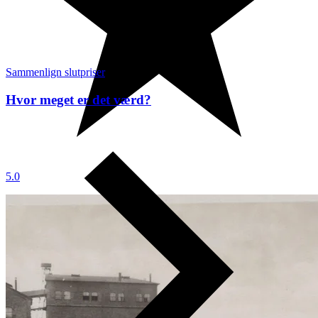
Sammenlign slutpriser
Hvor meget er det værd?
5.0