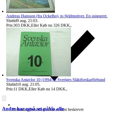
Andreas Hansson (fra Ockelbo), to fjeldmotiver. En usigneret.
Sluttid
9 aug. 21:03
.
Pris:
303 DKK
,
Eller Køb nu
326 DKK
,
.
Svenska Antavlor 10 (1994) af Sveriges Släktforskarförbund
Sluttid
10 aug. 21:05
.
Pris:
11 DKK
,
Eller Køb nu
14 DKK
,
.
Andre har også set på
Vis alle
Erstatning hvis varen ikke er som beskrevet