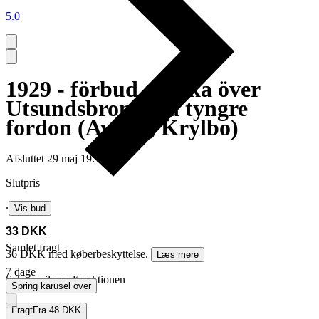
5.0
1929 - förbud att åka över
Utsundsbron med tyngre
fordon (Avesta, Krylbo)
Afsluttet
29 maj 19:10
Slutpris
∙
Vis bud
33 DKK
Samlet fragt
36 DKK med køberbeskyttelse.
Læs mere
7 dage
Schwemil vandt auktionen
Spring karusel over
Fragt
Fra 48 DKK