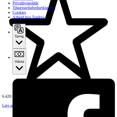
Privatlivspolitik
Tilgængelighedserklæring
Cookies
Arbejd hos Tradera
Sprog
Valuta
6.420 anmeldelser
Læs anmeldelser
Følg