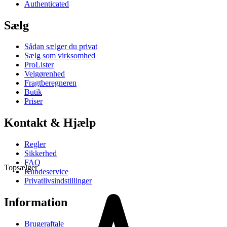
Authenticated
Sælg
Sådan sælger du privat
Sælg som virksomhed
ProLister
Velgørenhed
Fragtberegneren
Butik
Priser
Kontakt & Hjælp
Regler
Sikkerhed
FAQ
Topsælger
Kundeservice
Privatlivsindstillinger
Information
Brugeraftale