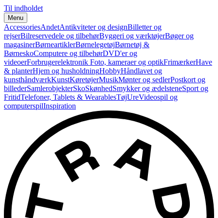
Til indholdet
Menu
Accessories
Andet
Antikviteter og design
Billetter og
rejser
Bilreservedele og tilbehør
Byggeri og værktøjer
Bøger og
magasiner
Børneartikler
Børnelegetøj
Børnetøj &
Børnesko
Computere og tilbehør
DVD'er og
videoer
Forbrugerelektronik
Foto, kameraer og optik
Frimærker
Have
& planter
Hjem og husholdning
Hobby
Håndlavet og
kunsthåndværk
Kunst
Køretøjer
Musik
Mønter og sedler
Postkort og
billeder
Samlerobjekter
Sko
Skønhed
Smykker og ædelstene
Sport og
Fritid
Telefoner, Tablets & Wearables
Tøj
Ure
Videospil og
computerspil
Inspiration