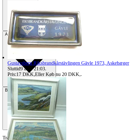
Afhentning
Avesta, Sverige
Gustavsberg Riksbrandkårstävlingen Gävle 1973, Askebæger
Sluttid
9 aug. 21:03
.
Pris:
17 DKK
,
Eller Køb nu
20 DKK
,
.
Betaling
Via Tradera
Traderas køberbeskyttelse