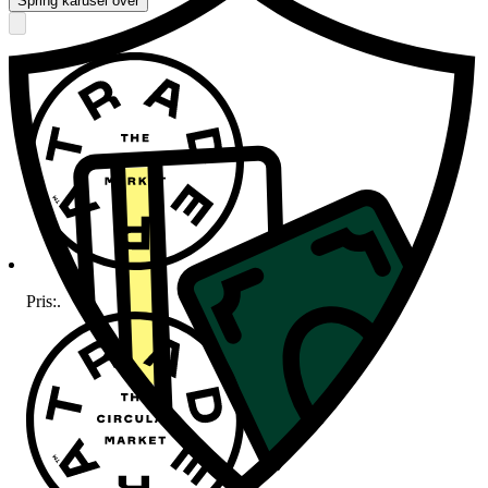
Spring karusel over
Pris:
.