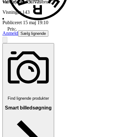
vid Krylbo och Näs bruk."
Varenr.
731 750 773
Visninger
143
Publiceret
15 maj 19:10
Pris:
.
Anmeld
Sælg lignende
Find lignende produkter
Smart billedsøgning