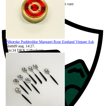
Erstatning hvis du ikke modtager din vare
Pilleæske Pudderdåse Margaret Rose England Vintage Ask
Sluttid
9 aug. 14:27
.
Pris:
34 DKK
,
Udbudspris
.