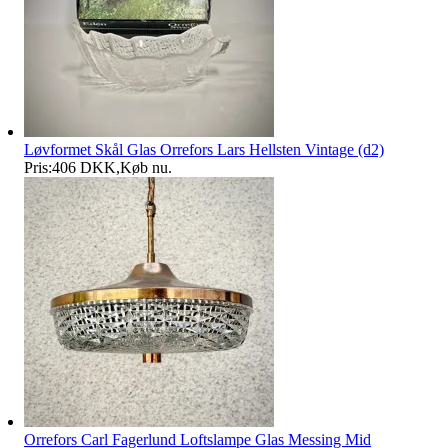
Løvformet Skål Glas Orrefors Lars Hellsten Vintage (d2)
Pris:
406 DKK
,
Køb nu
.
Orrefors Carl Fagerlund Loftslampe Glas Messing Mid