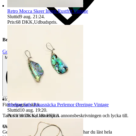
Retro Mocca Skeer Ingen Rustfrit Vintage
Sluttid
9 aug. 21:24
.
Pris:
68 DKK
,
Udbudspris
.
Beskrivelse
God brugt stand
Mindre tegn på brug
Höjd ca 7 cm
Sterling Sølv Pauasnäcka Perlemor Øreringe Vintage
Fint begagnat skick
Sluttid
10 aug. 19:20
.
Pris:
136 DKK
,
Udbudspris
.
Tack för att du har läst HELA annonsbeskrivningen och lycka till.
Villkor:
Oversat af
Vis originalen
Genom att lägga bud på våra auktioner så har du läst hela