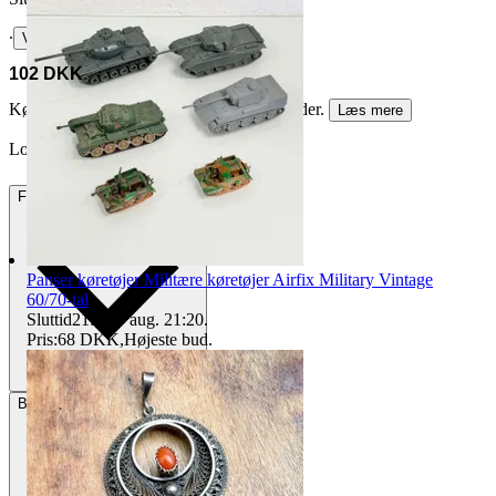
∙
Vis bud
102 DKK
Køberbeskyttelse er valgfri for virksomheder.
Læs mere
LottaJuel vandt auktionen
Fragt
112 DKK GLS via DSV
Panser køretøjer Militære køretøjer Airfix Military Vintage
60/70-tal
Sluttid
21:20
7 aug. 21:20
.
Pris:
68 DKK
,
Højeste bud
.
Betaling
Via Tradera