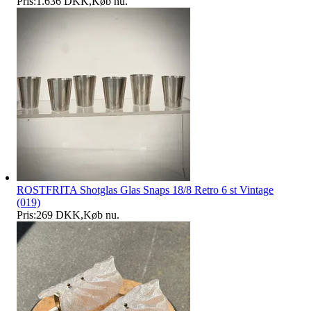
Pris:
1.636 DKK
,
Køb nu
.
ROSTFRITA Shotglas Glas Snaps 18/8 Retro 6 st Vintage
(019)
Pris:
269 DKK
,
Køb nu
.