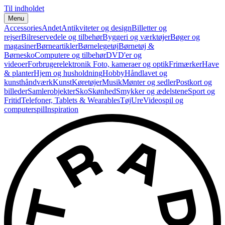
Til indholdet
Menu
Accessories
Andet
Antikviteter og design
Billetter og
rejser
Bilreservedele og tilbehør
Byggeri og værktøjer
Bøger og
magasiner
Børneartikler
Børnelegetøj
Børnetøj &
Børnesko
Computere og tilbehør
DVD'er og
videoer
Forbrugerelektronik
Foto, kameraer og optik
Frimærker
Have
& planter
Hjem og husholdning
Hobby
Håndlavet og
kunsthåndværk
Kunst
Køretøjer
Musik
Mønter og sedler
Postkort og
billeder
Samlerobjekter
Sko
Skønhed
Smykker og ædelstene
Sport og
Fritid
Telefoner, Tablets & Wearables
Tøj
Ure
Videospil og
computerspil
Inspiration