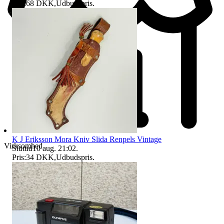
Pris:
68 DKK
,
Udbudspris
.
K J Eriksson Mora Kniv Slida Renpels Vintage
Virksomhed
Sluttid
10 aug. 21:02
.
Pris:
34 DKK
,
Udbudspris
.