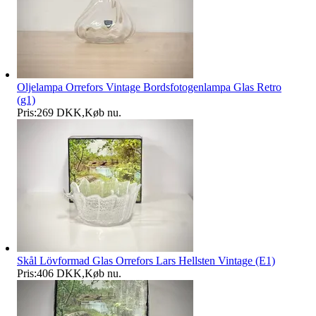
Oljelampa Orrefors Vintage Bordsfotogenlampa Glas Retro
(g1)
Pris:
269 DKK
,
Køb nu
.
Skål Lövformad Glas Orrefors Lars Hellsten Vintage (E1)
Pris:
406 DKK
,
Køb nu
.