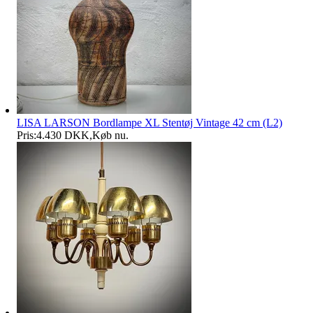
LISA LARSON Bordlampe XL Stentøj Vintage 42 cm (L2)
Pris:
4.430 DKK
,
Køb nu
.