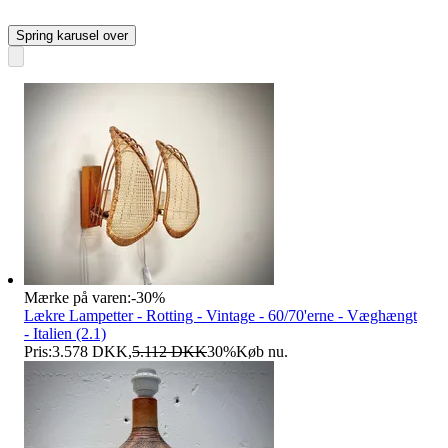
Spring karusel over
Mærke på varen:
-
30
%
Lækre Lampetter - Rotting - Vintage - 60/70'erne - Væghængt
- Italien (2.1)
Pris:
3.578 DKK
,
5.112 DKK
30
%
Køb nu
.