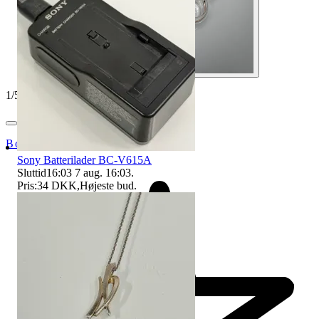
1
/
5
Bohagsbyrån
Sony Batterilader BC-V615A
Sluttid
16:03
7 aug. 16:03
.
Pris:
34 DKK
,
Højeste bud
.