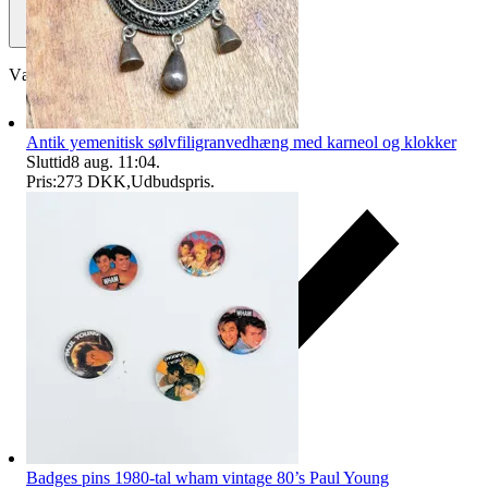
Vælg køberbeskyttelse
Antik yemenitisk sølvfiligranvedhæng med karneol og klokker
Sluttid
8 aug. 11:04
.
Pris:
273 DKK
,
Udbudspris
.
Badges pins 1980-tal wham vintage 80’s Paul Young