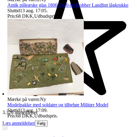
Antik pilleæske glas 1800/1900-tal Kobber Landligt lågkrukke
Sluttid
13 aug. 17:05
.
Pris:
68 DKK
,
Udbudspris
.
Mærke på varen:
Ny
Modelpakke med soldater og tilbehør Militær Model
Sluttid
13 aug. 17:09
.
3.326 anmeldelser
Pris:
68 DKK
,
Udbudspris
.
Læs anmeldelser
Følg