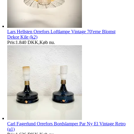
Lars Hellsten Orrefors Loftlampe Vintage 70'erne Blomst
Dekor Kile (k2)
Pris:
1.840 DKK
,
Køb nu
.
Carl Fagerlund Orrefors Bordslamper Par Ny El Vintage Retro
(a1)