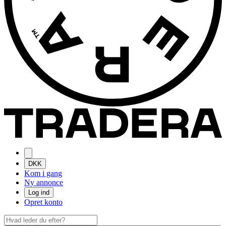
DKK
Kom i gang
Ny annonce
Log ind
Opret konto