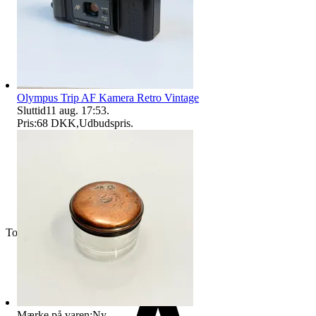
Olympus Trip AF Kamera Retro Vintage
Sluttid
11 aug. 17:53
.
Pris:
68 DKK
,
Udbudspris
.
Topsælger
Mærke på varen:
Ny