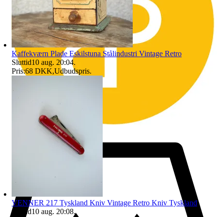
hävas.
Länder vi inte skickar till är bland annat Taiwan.
Lycka till
Kaffekværn Plade Eskilstuna Stålindustri Vintage Retro
Sluttid
10 aug. 20:04
.
Pris:
68 DKK
,
Udbudspris
.
VENNER 217 Tyskland Kniv Vintage Retro Kniv Tyskland
Sluttid
10 aug. 20:08
.