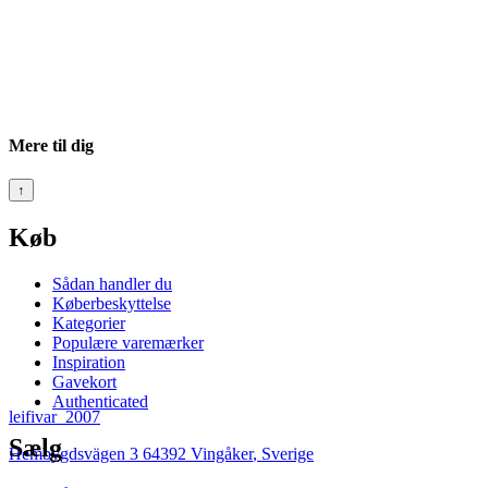
Mere til dig
↑
Køb
Sådan handler du
Køberbeskyttelse
Kategorier
Populære varemærker
Inspiration
Gavekort
Authenticated
leifivar_2007
Sælg
Hembygdsvägen 3 64392 Vingåker
,
Sverige