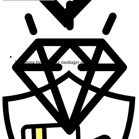
Erstatning hvis du ikke modtager din vare