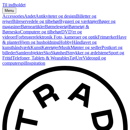
Til indholdet
Menu
Accessories
Andet
Antikviteter og design
Billetter og
rejser
Bilreservedele og tilbehør
Byggeri og værktøjer
Bøger og
magasiner
Børneartikler
Børnelegetøj
Børnetøj &
Børnesko
Computere og tilbehør
DVD'er og
videoer
Forbrugerelektronik
Foto, kameraer og optik
Frimærker
Have
& planter
Hjem og husholdning
Hobby
Håndlavet og
kunsthåndværk
Kunst
Køretøjer
Musik
Mønter og sedler
Postkort og
billeder
Samlerobjekter
Sko
Skønhed
Smykker og ædelstene
Sport og
Fritid
Telefoner, Tablets & Wearables
Tøj
Ure
Videospil og
computerspil
Inspiration