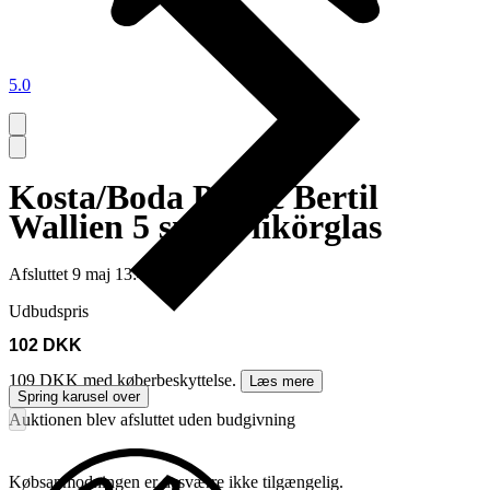
5.0
Kosta/Boda Picnic Bertil
Wallien 5 snaps/likörglas
Afsluttet
9 maj 13:40
Udbudspris
102 DKK
109 DKK med køberbeskyttelse.
Læs mere
Spring karusel over
Auktionen blev afsluttet uden budgivning
Købsanmodningen er desværre ikke tilgængelig.