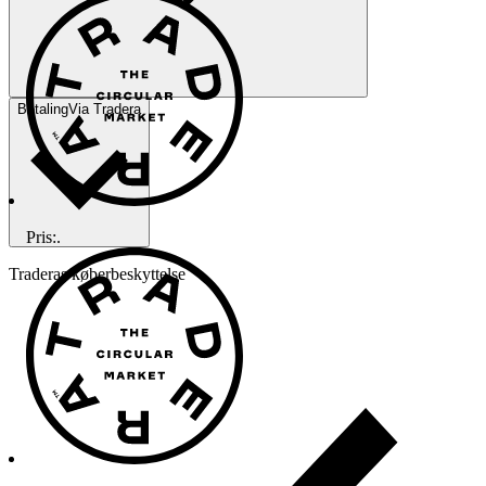
Betaling
Via Tradera
Pris:
.
Traderas køberbeskyttelse