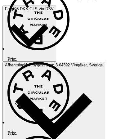
Fragt
98 DKK GLS via DSV
Pris:
.
Afhentning
Hembygdsvägen 3 64392 Vingåker, Sverige
Pris:
.