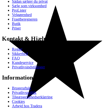
Sådan sælger du privat
Sælg som virksomhed
ProLister
Velgørenhed
Fragtberegneren
Butik
Priser
Kontakt & Hjælp
Regler
Sikkerhed
FAQ
Kundeservice
Privatlivsindstillinger
Information
Brugeraftale
Privatlivspolitik
Tilgængelighedserklæring
Cookies
Arbejd hos Tradera