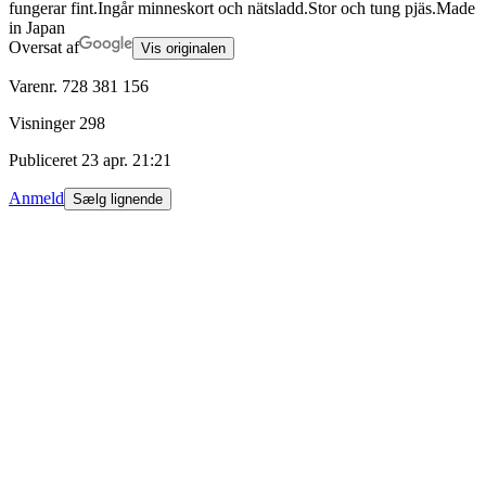
fungerar fint.Ingår minneskort och nätsladd.Stor och tung pjäs.Made
in Japan
Oversat af
Vis originalen
Varenr.
728 381 156
Visninger
298
Publiceret
23 apr. 21:21
Anmeld
Sælg lignende