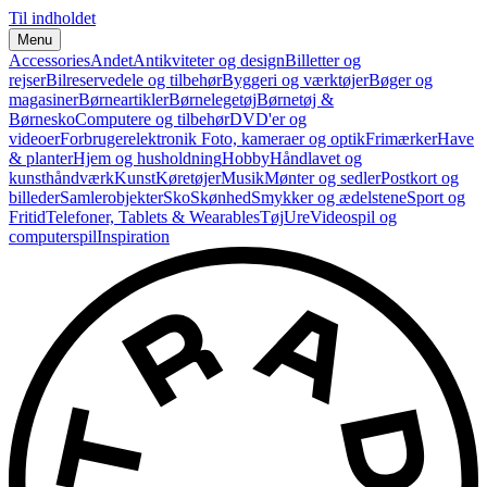
Til indholdet
Menu
Accessories
Andet
Antikviteter og design
Billetter og
rejser
Bilreservedele og tilbehør
Byggeri og værktøjer
Bøger og
magasiner
Børneartikler
Børnelegetøj
Børnetøj &
Børnesko
Computere og tilbehør
DVD'er og
videoer
Forbrugerelektronik
Foto, kameraer og optik
Frimærker
Have
& planter
Hjem og husholdning
Hobby
Håndlavet og
kunsthåndværk
Kunst
Køretøjer
Musik
Mønter og sedler
Postkort og
billeder
Samlerobjekter
Sko
Skønhed
Smykker og ædelstene
Sport og
Fritid
Telefoner, Tablets & Wearables
Tøj
Ure
Videospil og
computerspil
Inspiration