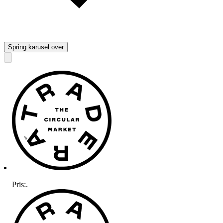
Spring karusel over
Pris:
.