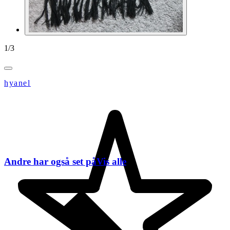
1
/
3
hyanel
Andre har også set på
Vis alle