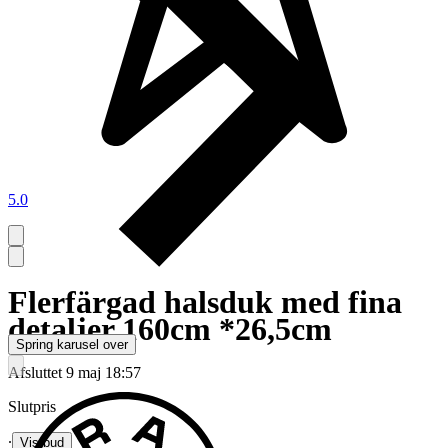
5.0
Flerfärgad halsduk med fina
detaljer 160cm *26,5cm
Spring karusel over
Afsluttet
9 maj 18:57
Slutpris
∙
Vis bud