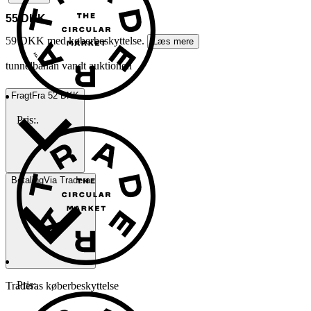
55 DKK
59 DKK med køberbeskyttelse.
Læs mere
tunnelbanan vandt auktionen
Fragt
Fra 52 DKK
Pris:
.
Betaling
Via Tradera
Pris:
.
Traderas køberbeskyttelse