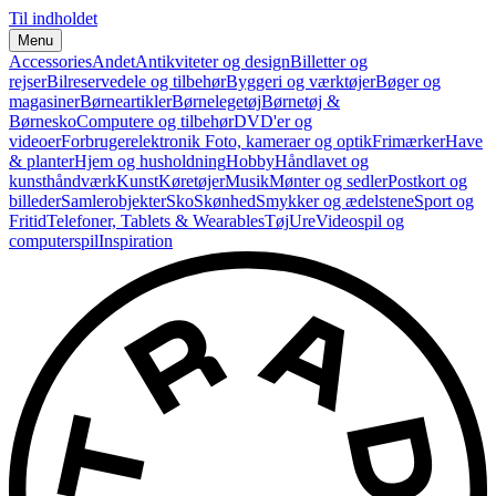
Til indholdet
Menu
Accessories
Andet
Antikviteter og design
Billetter og
rejser
Bilreservedele og tilbehør
Byggeri og værktøjer
Bøger og
magasiner
Børneartikler
Børnelegetøj
Børnetøj &
Børnesko
Computere og tilbehør
DVD'er og
videoer
Forbrugerelektronik
Foto, kameraer og optik
Frimærker
Have
& planter
Hjem og husholdning
Hobby
Håndlavet og
kunsthåndværk
Kunst
Køretøjer
Musik
Mønter og sedler
Postkort og
billeder
Samlerobjekter
Sko
Skønhed
Smykker og ædelstene
Sport og
Fritid
Telefoner, Tablets & Wearables
Tøj
Ure
Videospil og
computerspil
Inspiration