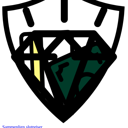
Sammenlign slutpriser