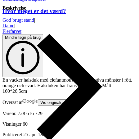
Beskrivelse
Hvor meget er det værd?
God brugt stand
|
Dame
|
Flerfarvet
Mindre tegn på brug
En vacker halsduk med elefantmotiv och dekorativa mönster i rött,
orange och svart. Halsduken har fransar i ändarna. Mått
160*26,5cm
Oversat af
Vis originalen
Varenr.
728 616 729
Visninger
60
Publiceret
25 apr. 18:57