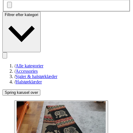
Filtrer efter kategori
/
Alle kategorier
/
Accessories
/
Sjaler & halstørklæder
/
Halstørklæder
Spring karusel over