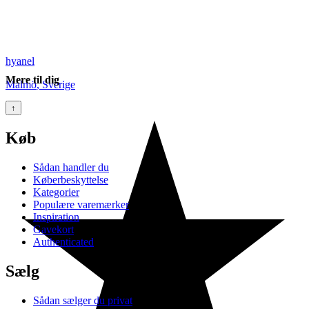
hyanel
Mere til dig
Malmö
,
Sverige
↑
Køb
Sådan handler du
Køberbeskyttelse
Kategorier
Populære varemærker
Inspiration
Gavekort
Authenticated
Sælg
Sådan sælger du privat