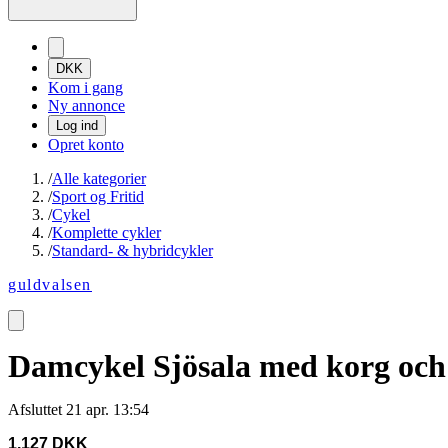
DKK
Kom i gang
Ny annonce
Log ind
Opret konto
/
Alle kategorier
/
Sport og Fritid
/
Cykel
/
Komplette cykler
/
Standard- & hybridcykler
guldvalsen
Damcykel Sjösala med korg och
Afsluttet
21 apr. 13:54
1.127 DKK