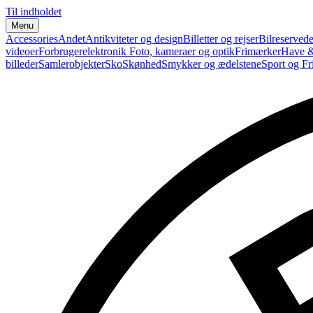
Til indholdet
Menu
Accessories
Andet
Antikviteter og design
Billetter og rejser
Bilreservede
videoer
Forbrugerelektronik
Foto, kameraer og optik
Frimærker
Have &
billeder
Samlerobjekter
Sko
Skønhed
Smykker og ædelstene
Sport og Fri