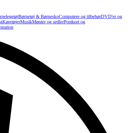
rnelegetøj
Børnetøj & Børnesko
Computere og tilbehør
DVD'er og
st
Køretøjer
Musik
Mønter og sedler
Postkort og
piration