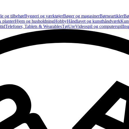
le og tilbehør
Byggeri og værktøjer
Bøger og magasiner
Børneartikler
Bø
 planter
Hjem og husholdning
Hobby
Håndlavet og kunsthåndværk
Kun
tid
Telefoner, Tablets & Wearables
Tøj
Ure
Videospil og computerspil
Ins