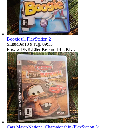
Boogie till PlayStation 2
Sluttid
09:13
9 aug. 09:13
.
Pris:
12 DKK
,
Eller Køb nu
14 DKK
,
.
Cars Mater-National Championship (PlayStation 3)