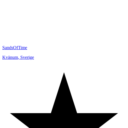
SandsOfTime
Kvänum
,
Sverige