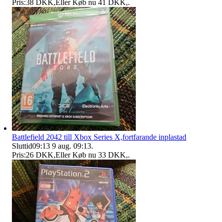
Pris:
38 DKK
,
Eller Køb nu
41 DKK
,
.
Battlefield 2042 till Xbox Series X,fortfarande inplastad
Sluttid
09:13
9 aug. 09:13
.
Pris:
26 DKK
,
Eller Køb nu
33 DKK
,
.