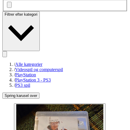
Filtrer efter kategori
/
Alle kategorier
/
Videospil og computerspil
/
PlayStation
/
PlayStation 3 - PS3
/
PS3 spil
Spring karusel over