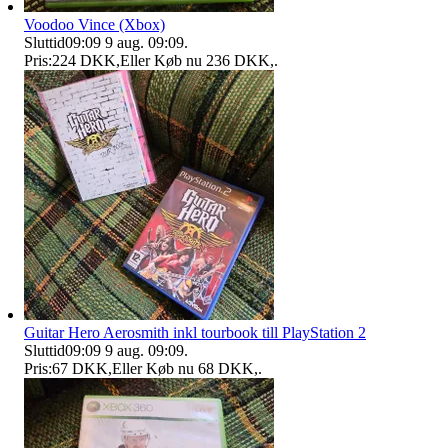
Voodoo Vince (Xbox)
Sluttid
09:09
9 aug. 09:09
.
Pris:
224 DKK
,
Eller Køb nu
236 DKK
,
.
Guitar Hero Aerosmith inkl tourbook till PlayStation 2
Sluttid
09:09
9 aug. 09:09
.
Pris:
67 DKK
,
Eller Køb nu
68 DKK
,
.