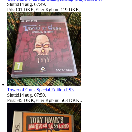
Sluttid
14 aug. 07:49
.
Pris:
101 DKK
,
Eller Køb nu
119 DKK
,
.
Tower of Guns Special Edition PS3
Sluttid
14 aug. 07:50
.
Pris:
545 DKK
,
Eller Køb nu
563 DKK
,
.