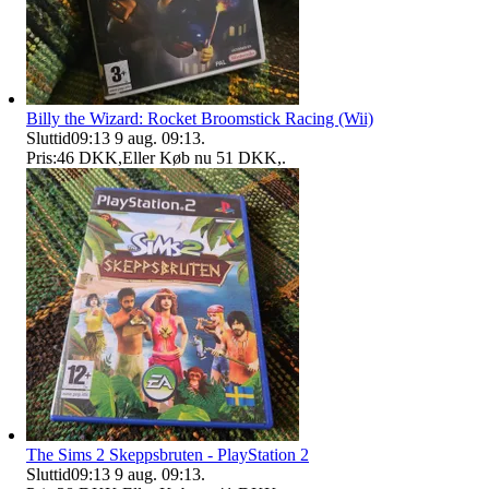
Billy the Wizard: Rocket Broomstick Racing (Wii)
Sluttid
09:13
9 aug. 09:13
.
Pris:
46 DKK
,
Eller Køb nu
51 DKK
,
.
The Sims 2 Skeppsbruten - PlayStation 2
Sluttid
09:13
9 aug. 09:13
.