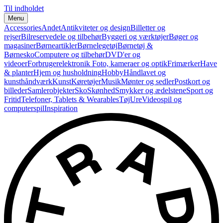
Til indholdet
Menu
Accessories
Andet
Antikviteter og design
Billetter og
rejser
Bilreservedele og tilbehør
Byggeri og værktøjer
Bøger og
magasiner
Børneartikler
Børnelegetøj
Børnetøj &
Børnesko
Computere og tilbehør
DVD'er og
videoer
Forbrugerelektronik
Foto, kameraer og optik
Frimærker
Have
& planter
Hjem og husholdning
Hobby
Håndlavet og
kunsthåndværk
Kunst
Køretøjer
Musik
Mønter og sedler
Postkort og
billeder
Samlerobjekter
Sko
Skønhed
Smykker og ædelstene
Sport og
Fritid
Telefoner, Tablets & Wearables
Tøj
Ure
Videospil og
computerspil
Inspiration