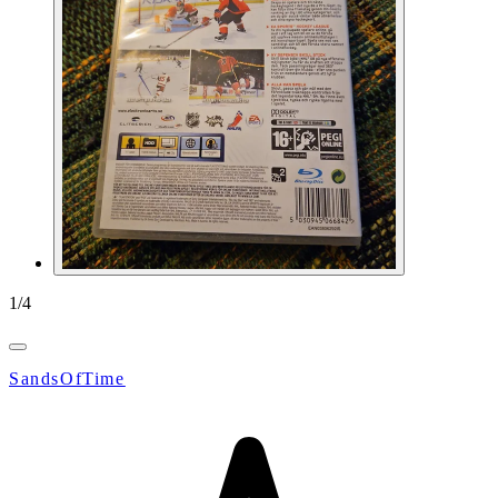
1
/
4
SandsOfTime