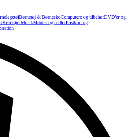
rnelegetøj
Børnetøj & Børnesko
Computere og tilbehør
DVD'er og
st
Køretøjer
Musik
Mønter og sedler
Postkort og
piration