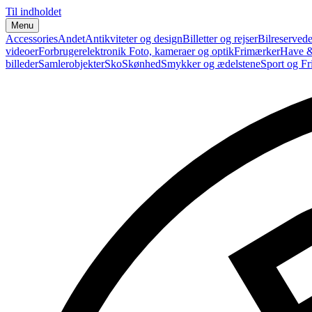
Til indholdet
Menu
Accessories
Andet
Antikviteter og design
Billetter og rejser
Bilreservede
videoer
Forbrugerelektronik
Foto, kameraer og optik
Frimærker
Have &
billeder
Samlerobjekter
Sko
Skønhed
Smykker og ædelstene
Sport og Fri