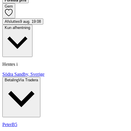
Foreslå pris
Gem
Afsluttes
9 aug. 19:08
Kun afhentning
Hentes i
Södra Sandby, Sverige
Betaling
Via Tradera
PeterB5