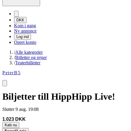
DKK
Kom i gang
Ny annonce
Log ind
Opret konto
/
Alle kategorier
/
Billetter og rejser
/
Teaterbilletter
PeterB5
Biljetter till HippHipp Live!
Slutter
9 aug. 19:08
1.023 DKK
Køb nu