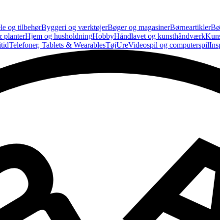
le og tilbehør
Byggeri og værktøjer
Bøger og magasiner
Børneartikler
Bø
 planter
Hjem og husholdning
Hobby
Håndlavet og kunsthåndværk
Kun
tid
Telefoner, Tablets & Wearables
Tøj
Ure
Videospil og computerspil
Ins