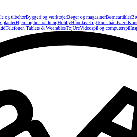
le og tilbehør
Byggeri og værktøjer
Bøger og magasiner
Børneartikler
Bø
 planter
Hjem og husholdning
Hobby
Håndlavet og kunsthåndværk
Kun
tid
Telefoner, Tablets & Wearables
Tøj
Ure
Videospil og computerspil
Ins