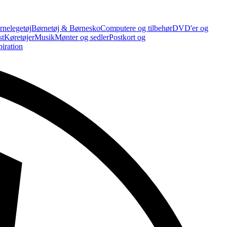
rnelegetøj
Børnetøj & Børnesko
Computere og tilbehør
DVD'er og
st
Køretøjer
Musik
Mønter og sedler
Postkort og
piration