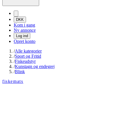
DKK
Kom i gang
Ny annonce
Log ind
Opret konto
/
Alle kategorier
/
Sport og Fritid
/
Fiskeudstyr
/
Kunstagn og endegrej
/
Blink
fiskemats