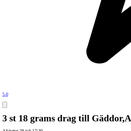
5.0
3 st 18 grams drag till Gäddor
Afsluttet
28 juli 17:39