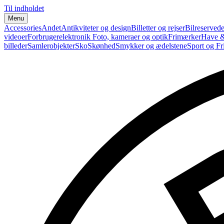
Til indholdet
Menu
Accessories
Andet
Antikviteter og design
Billetter og rejser
Bilreservede
videoer
Forbrugerelektronik
Foto, kameraer og optik
Frimærker
Have &
billeder
Samlerobjekter
Sko
Skønhed
Smykker og ædelstene
Sport og Fri