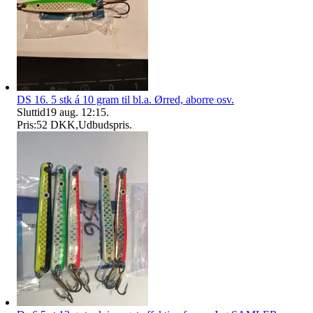
DS 16. 5 stk á 10 gram til bl.a. Ørred, aborre osv.
Sluttid
19 aug. 12:15
.
Pris:
52 DKK
,
Udbudspris
.