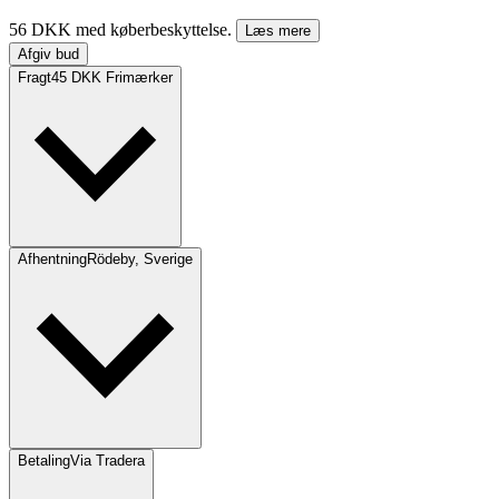
56 DKK med køberbeskyttelse.
Læs mere
Afgiv bud
Fragt
45 DKK Frimærker
Afhentning
Rödeby, Sverige
Betaling
Via Tradera