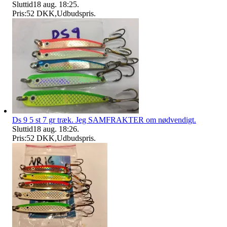
Sluttid
18 aug. 18:25
.
Pris:
52 DKK
,
Udbudspris
.
Ds 9 5 st 7 gr træk. Jeg SAMFRAKTER om nødvendigt.
Sluttid
18 aug. 18:26
.
Pris:
52 DKK
,
Udbudspris
.