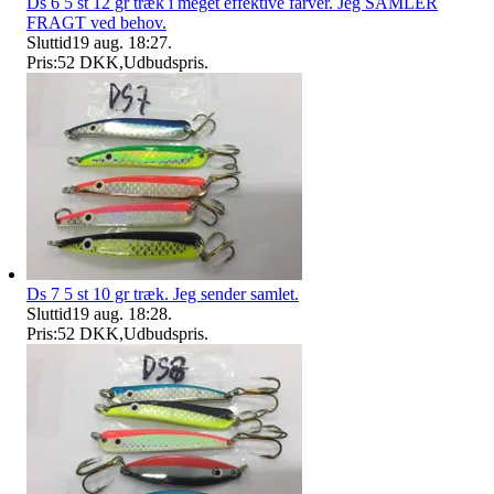
Ds 6 5 st 12 gr træk i meget effektive farver. Jeg SAMLER
FRAGT ved behov.
Sluttid
19 aug. 18:27
.
Pris:
52 DKK
,
Udbudspris
.
Ds 7 5 st 10 gr træk. Jeg sender samlet.
Sluttid
19 aug. 18:28
.
Pris:
52 DKK
,
Udbudspris
.