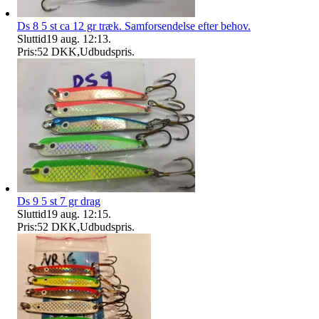
Ds 8 5 st ca 12 gr træk. Samforsendelse efter behov.
Sluttid
19 aug. 12:13
.
Pris:
52 DKK
,
Udbudspris
.
Ds 9 5 st 7 gr drag
Sluttid
19 aug. 12:15
.
Pris:
52 DKK
,
Udbudspris
.