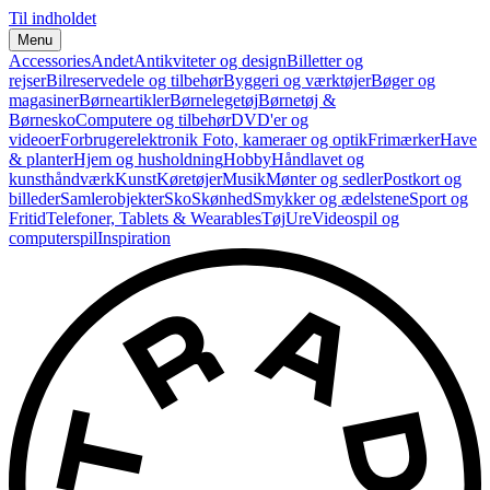
Til indholdet
Menu
Accessories
Andet
Antikviteter og design
Billetter og
rejser
Bilreservedele og tilbehør
Byggeri og værktøjer
Bøger og
magasiner
Børneartikler
Børnelegetøj
Børnetøj &
Børnesko
Computere og tilbehør
DVD'er og
videoer
Forbrugerelektronik
Foto, kameraer og optik
Frimærker
Have
& planter
Hjem og husholdning
Hobby
Håndlavet og
kunsthåndværk
Kunst
Køretøjer
Musik
Mønter og sedler
Postkort og
billeder
Samlerobjekter
Sko
Skønhed
Smykker og ædelstene
Sport og
Fritid
Telefoner, Tablets & Wearables
Tøj
Ure
Videospil og
computerspil
Inspiration