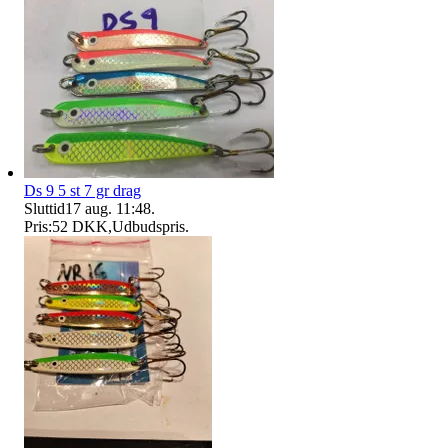
Ds 9 5 st 7 gr drag
Sluttid
17 aug. 11:48
.
Pris:
52 DKK
,
Udbudspris
.