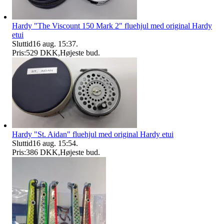
Hardy "The Viscount 150 Mark 2" fluehjul med original Hardy
etui
Sluttid
16 aug. 15:37
.
Pris:
529 DKK
,
Højeste bud
.
Hardy "St. Aidan" fluehjul med original Hardy etui
Sluttid
16 aug. 15:54
.
Pris:
386 DKK
,
Højeste bud
.