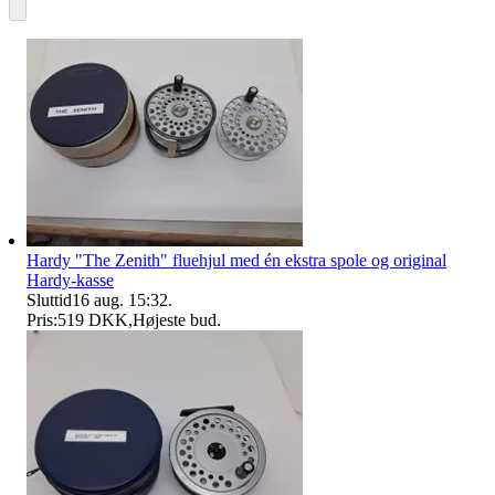
Hardy "The Zenith" fluehjul med én ekstra spole og original
Hardy-kasse
Sluttid
16 aug. 15:32
.
Pris:
519 DKK
,
Højeste bud
.