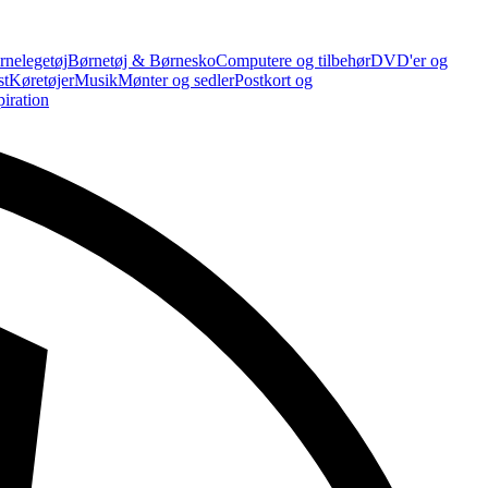
rnelegetøj
Børnetøj & Børnesko
Computere og tilbehør
DVD'er og
st
Køretøjer
Musik
Mønter og sedler
Postkort og
piration