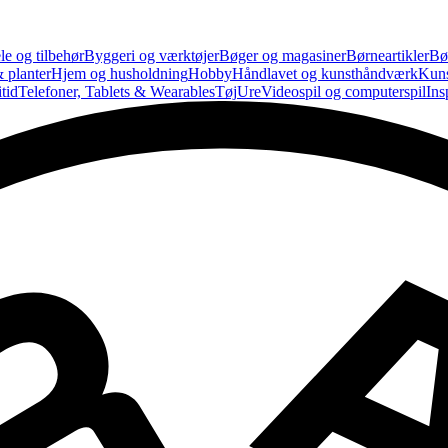
le og tilbehør
Byggeri og værktøjer
Bøger og magasiner
Børneartikler
Bø
 planter
Hjem og husholdning
Hobby
Håndlavet og kunsthåndværk
Kun
tid
Telefoner, Tablets & Wearables
Tøj
Ure
Videospil og computerspil
Ins