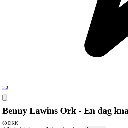
5.0
Benny Lawins Ork - En dag knac
68 DKK