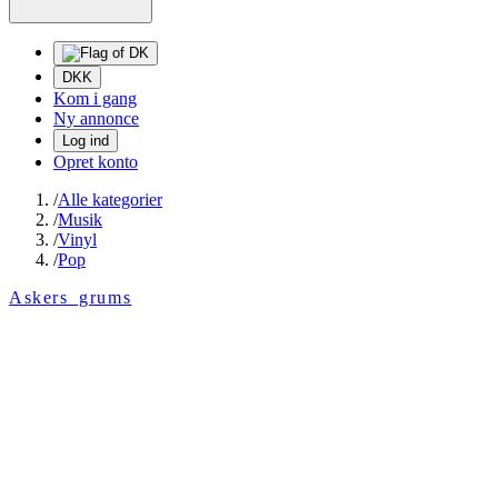
DKK
Kom i gang
Ny annonce
Log ind
Opret konto
/
Alle kategorier
/
Musik
/
Vinyl
/
Pop
Askers_grums