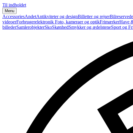
Til indholdet
Menu
Accessories
Andet
Antikviteter og design
Billetter og rejser
Bilreservede
videoer
Forbrugerelektronik
Foto, kameraer og optik
Frimærker
Have &
billeder
Samlerobjekter
Sko
Skønhed
Smykker og ædelstene
Sport og Fri