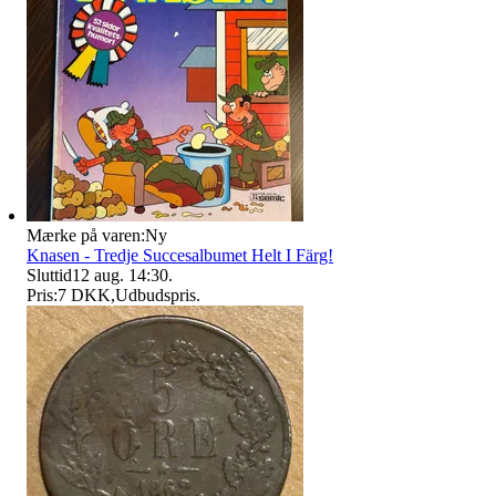
Mærke på varen:
Ny
Knasen - Tredje Succesalbumet Helt I Färg!
Sluttid
12 aug. 14:30
.
Pris:
7 DKK
,
Udbudspris
.