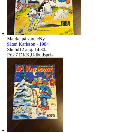
Mærke på varen:
Ny
91:an Karlsson - 1984
Sluttid
12 aug. 14:30
.
Pris:
7 DKK
,
Udbudspris
.