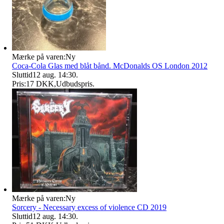
Mærke på varen:
Ny
Coca-Cola Glas med blåt bånd. McDonalds OS London 2012
Sluttid
12 aug. 14:30
.
Pris:
17 DKK
,
Udbudspris
.
Mærke på varen:
Ny
Sorcery - Necessary excess of violence CD 2019
Sluttid
12 aug. 14:30
.