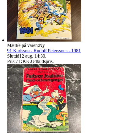
Mærke på varen:
Ny
91 Karlsson - Rudolf Peterssons - 1981
Sluttid
12 aug. 14:30
.
Pris:
7 DKK
,
Udbudspris
.