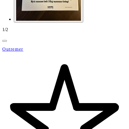
1
/
2
Outremer