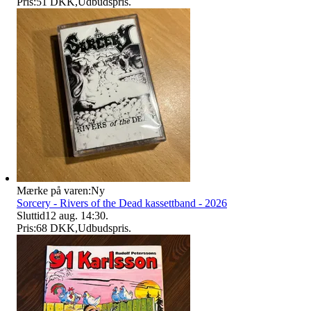
Pris:
51 DKK
,
Udbudspris
.
Mærke på varen:
Ny
Sorcery - Rivers of the Dead kassettband - 2026
Sluttid
12 aug. 14:30
.
Pris:
68 DKK
,
Udbudspris
.