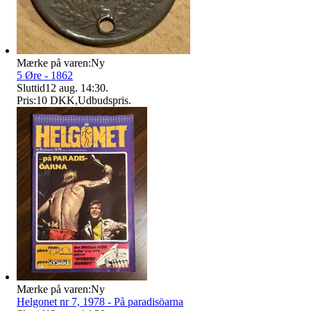
Mærke på varen:
Ny
5 Øre - 1862
Sluttid
12 aug. 14:30
.
Pris:
10 DKK
,
Udbudspris
.
Mærke på varen:
Ny
Helgonet nr 7, 1978 - På paradisöarna