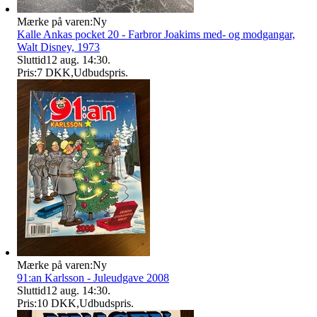
Mærke på varen:
Ny
Kalle Ankas pocket 20 - Farbror Joakims med- og modgangar,
Walt Disney, 1973
Sluttid
12 aug. 14:30
.
Pris:
7 DKK
,
Udbudspris
.
Mærke på varen:
Ny
91:an Karlsson - Juleudgave 2008
Sluttid
12 aug. 14:30
.
Pris:
10 DKK
,
Udbudspris
.