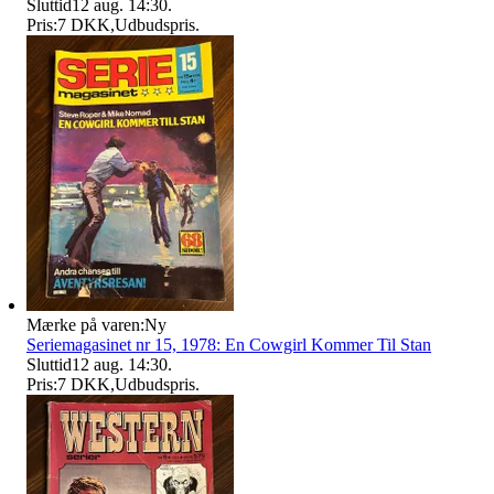
Sluttid
12 aug. 14:30
.
Pris:
7 DKK
,
Udbudspris
.
Mærke på varen:
Ny
Seriemagasinet nr 15, 1978: En Cowgirl Kommer Til Stan
Sluttid
12 aug. 14:30
.
Pris:
7 DKK
,
Udbudspris
.