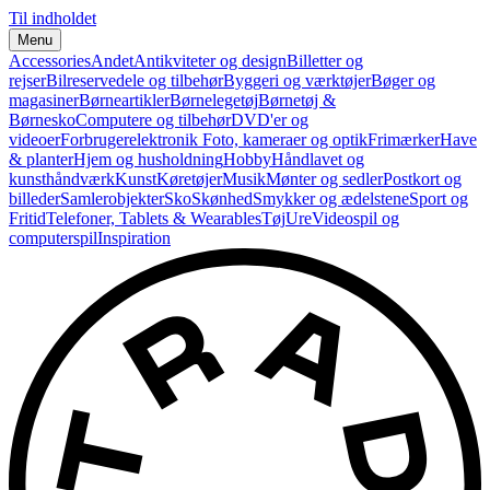
Til indholdet
Menu
Accessories
Andet
Antikviteter og design
Billetter og
rejser
Bilreservedele og tilbehør
Byggeri og værktøjer
Bøger og
magasiner
Børneartikler
Børnelegetøj
Børnetøj &
Børnesko
Computere og tilbehør
DVD'er og
videoer
Forbrugerelektronik
Foto, kameraer og optik
Frimærker
Have
& planter
Hjem og husholdning
Hobby
Håndlavet og
kunsthåndværk
Kunst
Køretøjer
Musik
Mønter og sedler
Postkort og
billeder
Samlerobjekter
Sko
Skønhed
Smykker og ædelstene
Sport og
Fritid
Telefoner, Tablets & Wearables
Tøj
Ure
Videospil og
computerspil
Inspiration