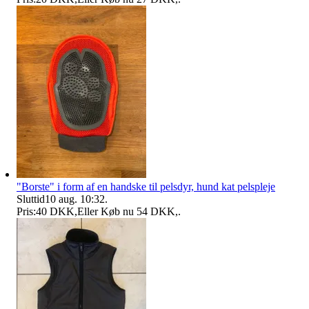
"Borste" i form af en handske til pelsdyr, hund kat pelspleje
Sluttid
10 aug. 10:32
.
Pris:
40 DKK
,
Eller Køb nu
54 DKK
,
.