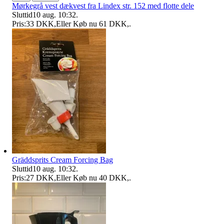
Mørkegrå vest dækvest fra Lindex str. 152 med flotte dele
Sluttid
10 aug. 10:32
.
Pris:
33 DKK
,
Eller Køb nu
61 DKK
,
.
Gräddsprits Cream Forcing Bag
Sluttid
10 aug. 10:32
.
Pris:
27 DKK
,
Eller Køb nu
40 DKK
,
.