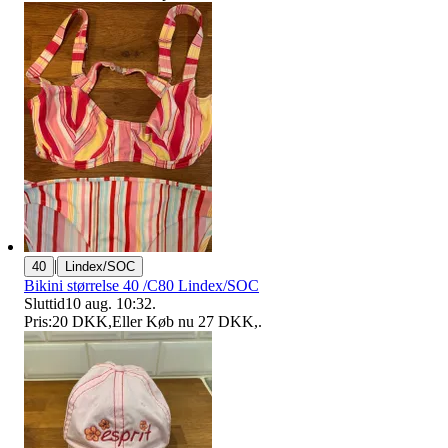
|
40
Lindex/SOC
Bikini størrelse 40 /C80 Lindex/SOC
Sluttid
10 aug. 10:32
.
Pris:
20 DKK
,
Eller Køb nu
27 DKK
,
.