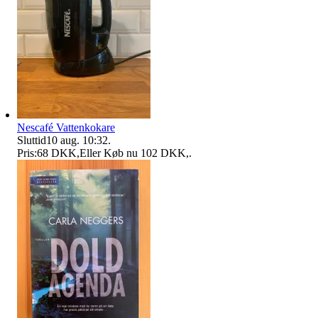
Nescafé Vattenkokare
Sluttid
10 aug. 10:32
.
Pris:
68 DKK
,
Eller Køb nu
102 DKK
,
.