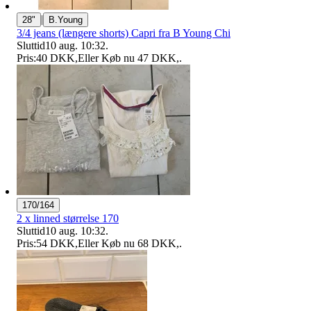
|
28"
B.Young
3/4 jeans (længere shorts) Capri fra B Young Chi
Sluttid
10 aug. 10:32
.
Pris:
40 DKK
,
Eller Køb nu
47 DKK
,
.
170/164
2 x linned størrelse 170
Sluttid
10 aug. 10:32
.
Pris:
54 DKK
,
Eller Køb nu
68 DKK
,
.