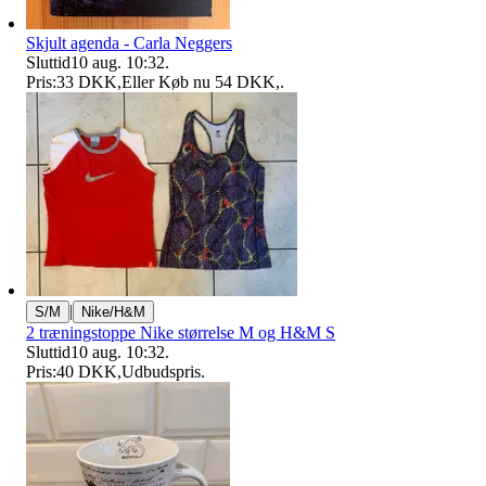
Skjult agenda - Carla Neggers
Sluttid
10 aug. 10:32
.
Pris:
33 DKK
,
Eller Køb nu
54 DKK
,
.
|
S/M
Nike/H&M
2 træningstoppe Nike størrelse M og H&M S
Sluttid
10 aug. 10:32
.
Pris:
40 DKK
,
Udbudspris
.