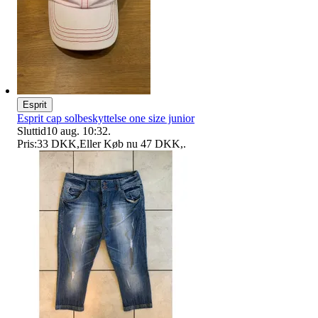
Esprit
Esprit cap solbeskyttelse one size junior
Sluttid
10 aug. 10:32
.
Pris:
33 DKK
,
Eller Køb nu
47 DKK
,
.