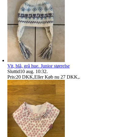
Vit, blå, grå hue. Junior størrelse
Sluttid
10 aug. 10:32
.
Pris:
20 DKK
,
Eller Køb nu
27 DKK
,
.