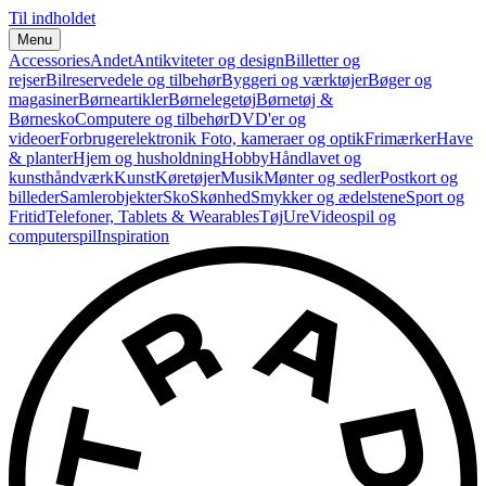
Til indholdet
Menu
Accessories
Andet
Antikviteter og design
Billetter og
rejser
Bilreservedele og tilbehør
Byggeri og værktøjer
Bøger og
magasiner
Børneartikler
Børnelegetøj
Børnetøj &
Børnesko
Computere og tilbehør
DVD'er og
videoer
Forbrugerelektronik
Foto, kameraer og optik
Frimærker
Have
& planter
Hjem og husholdning
Hobby
Håndlavet og
kunsthåndværk
Kunst
Køretøjer
Musik
Mønter og sedler
Postkort og
billeder
Samlerobjekter
Sko
Skønhed
Smykker og ædelstene
Sport og
Fritid
Telefoner, Tablets & Wearables
Tøj
Ure
Videospil og
computerspil
Inspiration