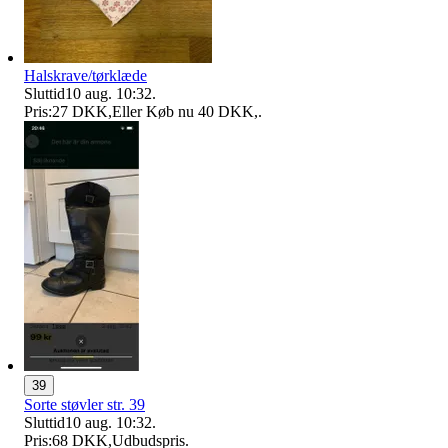
Halskrave/tørklæde
Sluttid
10 aug. 10:32
.
Pris:
27 DKK
,
Eller Køb nu
40 DKK
,
.
39
Sorte støvler str. 39
Sluttid
10 aug. 10:32
.
Pris:
68 DKK
,
Udbudspris
.