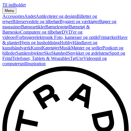
Til indholdet
Menu
Accessories
Andet
Antikviteter og design
Billetter og
rejser
Bilreservedele og tilbehør
Byggeri og værktøjer
Bøger og
magasiner
Børneartikler
Børnelegetøj
Børnetøj &
Børnesko
Computere og tilbehør
DVD'er og
videoer
Forbrugerelektronik
Foto, kameraer og optik
Frimærker
Have
& planter
Hjem og husholdning
Hobby
Håndlavet og
kunsthåndværk
Kunst
Køretøjer
Musik
Mønter og sedler
Postkort og
billeder
Samlerobjekter
Sko
Skønhed
Smykker og ædelstene
Sport og
Fritid
Telefoner, Tablets & Wearables
Tøj
Ure
Videospil og
computerspil
Inspiration