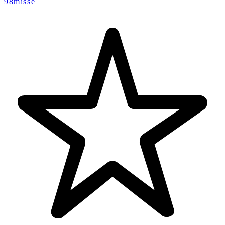
98misse