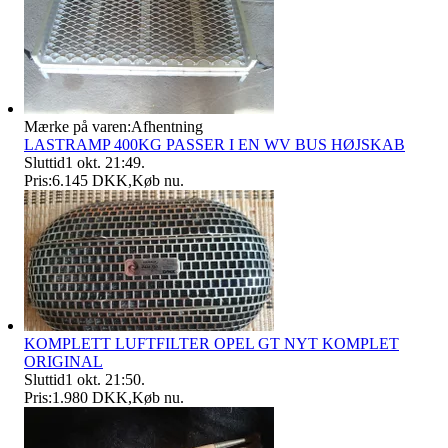
Mærke på varen:
Afhentning
LASTRAMP 400KG PASSER I EN WV BUS HØJSKAB
Sluttid
1 okt. 21:49
.
Pris:
6.145 DKK
,
Køb nu
.
KOMPLETT LUFTFILTER OPEL GT NYT KOMPLET
ORIGINAL
Sluttid
1 okt. 21:50
.
Pris:
1.980 DKK
,
Køb nu
.