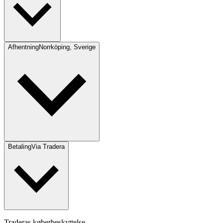
Afhentning
Norrköping, Sverige
Betaling
Via Tradera
Traderas køberbeskyttelse