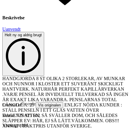
Beskrivelse
Uanvendt
Helt ny og aldrig brugt
HANDGJORDA 8 ST OLIKA 2 STORLEKAR, AV MUNKAR
OCH NUNNOR I KLOSTER ETT SUVERÄNT SKICKLIGT
HANTVERK. NATURHÅR PERFEKT KAPILLÄRVERKAN
.VARJE PENSEL ÄR INVIDUELLT TILLVERKAD SÅ INGEN
ÄR EXAKT LIKA VARANDRA. PENSLARNAS TOTAL
LÄNGD CA: 25 - 30 CM. TIPS ENLIGT NÖJDA KUNDER :
Oversat af
Vis originalen
STÄLL PENSELN I ETT GLAS VATTEN ÖVER
DAGEN/NATTEN, SÅ SVÄLLER DOM, OCH SÅLEDES
Varenr.
725 925 602
SLÄPPER EV: HÅR, EJ SÅ LÄTT.VÄLKOMMEN. OBS!!!
Visninger
196
ANNAT FRAKTPRIS UTANFÖR SVERIGE.