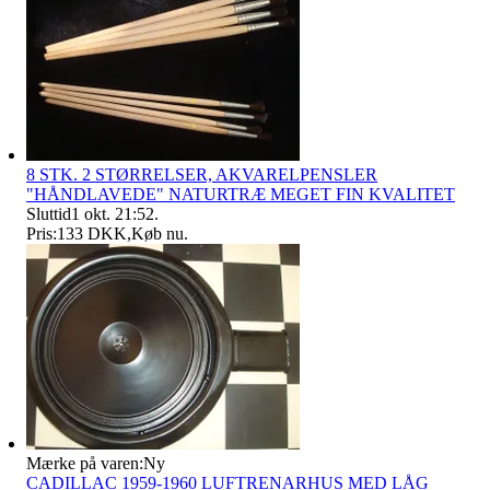
8 STK. 2 STØRRELSER, AKVARELPENSLER
"HÅNDLAVEDE" NATURTRÆ MEGET FIN KVALITET
Sluttid
1 okt. 21:52
.
Pris:
133 DKK
,
Køb nu
.
Mærke på varen:
Ny
CADILLAC 1959-1960 LUFTRENARHUS MED LÅG