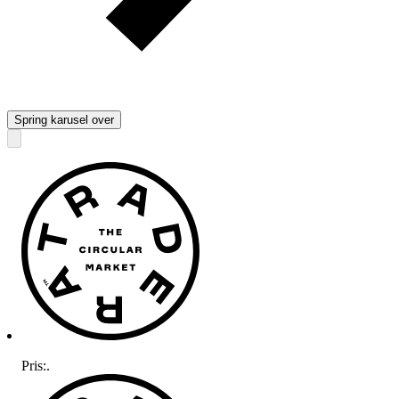
Spring karusel over
Pris:
.