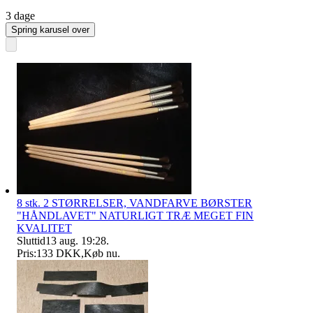
3 dage
Spring karusel over
8 stk. 2 STØRRELSER, VANDFARVE BØRSTER
"HÅNDLAVET" NATURLIGT TRÆ MEGET FIN
KVALITET
Sluttid
13 aug. 19:28
.
Pris:
133 DKK
,
Køb nu
.