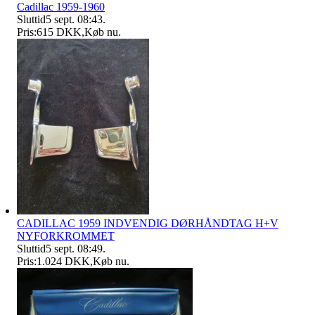
Cadillac 1959-1960
Sluttid
5 sept. 08:43
.
Pris:
615 DKK
,
Køb nu
.
CADILLAC 1959 INDVENDIG DØRHÅNDTAG H+V
NYFORKROMMET
Sluttid
5 sept. 08:49
.
Pris:
1.024 DKK
,
Køb nu
.