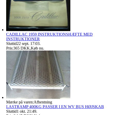
CADILLAC 1959 INSTRUKTIONSHÆFTE MED
INSTRUKTIONER
Sluttid
22 sept. 17:03
.
Pris:
365 DKK
,
Køb nu
.
Mærke på varen:
Afhentning
LASTRAMP 400KG PASSER I EN WV BUS HØJSKAB
Sluttid
1 okt. 21:49
.