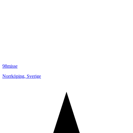
98misse
Norrköping
,
Sverige