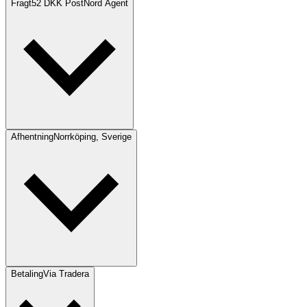
Fragt
52 DKK PostNord Agent
Afhentning
Norrköping, Sverige
Betaling
Via Tradera