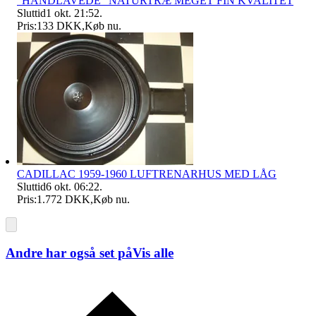
"HÅNDLAVEDE" NATURTRÆ MEGET FIN KVALITET
Sluttid
1 okt. 21:52
.
Pris:
133 DKK
,
Køb nu
.
CADILLAC 1959-1960 LUFTRENARHUS MED LÅG
Sluttid
6 okt. 06:22
.
Pris:
1.772 DKK
,
Køb nu
.
Andre har også set på
Vis alle