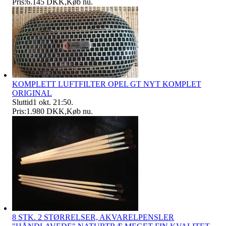
Pris:
6.145 DKK
,
Køb nu
.
KOMPLETT LUFTFILTER OPEL GT NYT KOMPLET
ORIGINAL
Sluttid
1 okt. 21:50
.
Pris:
1.980 DKK
,
Køb nu
.
8 STK. 2 STØRRELSER, AKVARELPENSLER