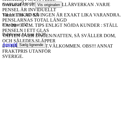
NATURHÅR PERFEKT KAPILLÄRVERKAN .VARJE
Oversat af
Vis originalen
PENSEL ÄR INVIDUELLT
TILLVERKAD SÅ INGEN ÄR EXAKT LIKA VARANDRA.
Varenr.
736 387 828
PENSLARNAS TOTAL LÄNGD
Visninger
150
CA: 20 - 30 CM. TIPS ENLIGT NÖJDA KUNDER : STÄLL
PENSELN I ETT GLAS
Publiceret
14 juni 19:28
VATTEN ÖVER DAGEN/NATTEN, SÅ SVÄLLER DOM,
OCH SÅLEDES SLÄPPER
Anmeld
Sælg lignende
EV: HÅR, EJ SÅ LÄTT.VÄLKOMMEN. OBS!!! ANNAT
FRAKTPRIS UTANFÖR
SVERIGE.