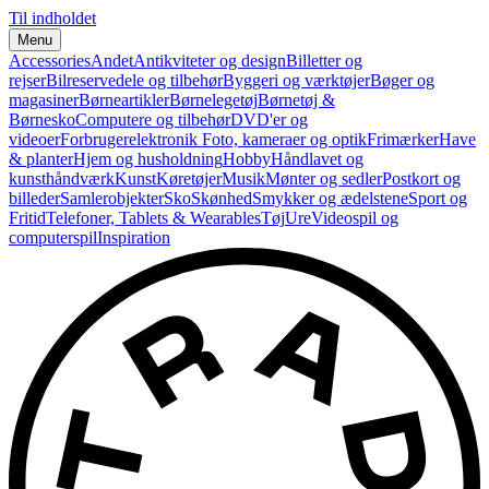
Til indholdet
Menu
Accessories
Andet
Antikviteter og design
Billetter og
rejser
Bilreservedele og tilbehør
Byggeri og værktøjer
Bøger og
magasiner
Børneartikler
Børnelegetøj
Børnetøj &
Børnesko
Computere og tilbehør
DVD'er og
videoer
Forbrugerelektronik
Foto, kameraer og optik
Frimærker
Have
& planter
Hjem og husholdning
Hobby
Håndlavet og
kunsthåndværk
Kunst
Køretøjer
Musik
Mønter og sedler
Postkort og
billeder
Samlerobjekter
Sko
Skønhed
Smykker og ædelstene
Sport og
Fritid
Telefoner, Tablets & Wearables
Tøj
Ure
Videospil og
computerspil
Inspiration