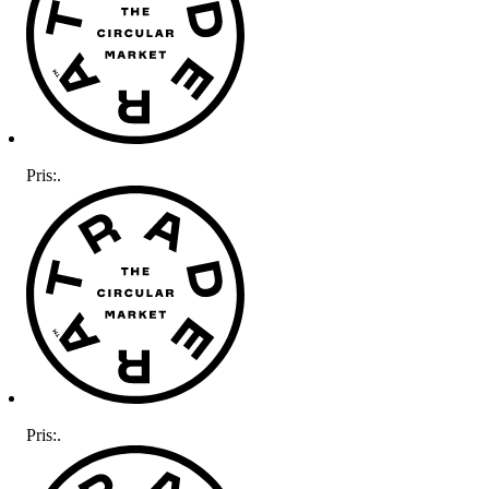
Pris:
.
Pris:
.