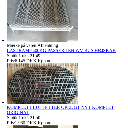
Mærke på varen:
Afhentning
LASTRAMP 400KG PASSER I EN WV BUS HØJSKAB
Sluttid
1 okt. 21:49
.
Pris:
6.145 DKK
,
Køb nu
.
KOMPLETT LUFTFILTER OPEL GT NYT KOMPLET
ORIGINAL
Sluttid
1 okt. 21:50
.
Pris:
1.980 DKK
,
Køb nu
.