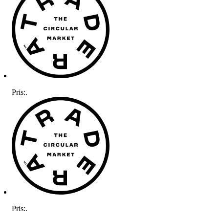
Pris:
.
Pris:
.