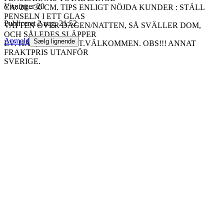
Visninger
20
CA: 20 - 30 CM. TIPS ENLIGT NÖJDA KUNDER : STÄLL
PENSELN I ETT GLAS
Publiceret
2 aug. 21:52
VATTEN ÖVER DAGEN/NATTEN, SÅ SVÄLLER DOM,
OCH SÅLEDES SLÄPPER
Anmeld
Sælg lignende
EV: HÅR, EJ SÅ LÄTT.VÄLKOMMEN. OBS!!! ANNAT
FRAKTPRIS UTANFÖR
SVERIGE.