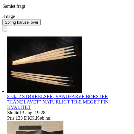
Samlet fragt
3 dage
Spring karusel over
8 stk. 2 STØRRELSER, VANDFARVE BØRSTER
"HÅNDLAVET" NATURLIGT TRÆ MEGET FIN
KVALITET
Sluttid
13 aug. 19:28
.
Pris:
133 DKK
,
Køb nu
.