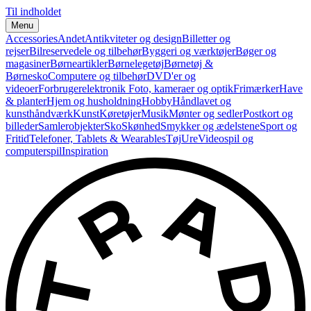
Til indholdet
Menu
Accessories
Andet
Antikviteter og design
Billetter og
rejser
Bilreservedele og tilbehør
Byggeri og værktøjer
Bøger og
magasiner
Børneartikler
Børnelegetøj
Børnetøj &
Børnesko
Computere og tilbehør
DVD'er og
videoer
Forbrugerelektronik
Foto, kameraer og optik
Frimærker
Have
& planter
Hjem og husholdning
Hobby
Håndlavet og
kunsthåndværk
Kunst
Køretøjer
Musik
Mønter og sedler
Postkort og
billeder
Samlerobjekter
Sko
Skønhed
Smykker og ædelstene
Sport og
Fritid
Telefoner, Tablets & Wearables
Tøj
Ure
Videospil og
computerspil
Inspiration