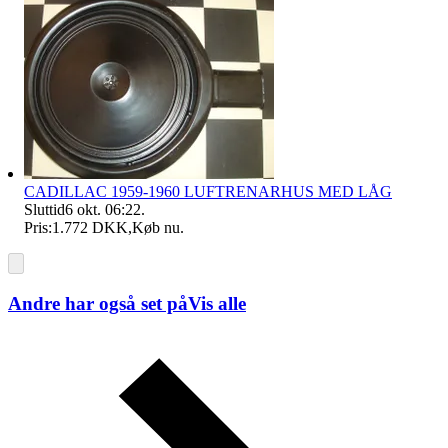
CADILLAC 1959-1960 LUFTRENARHUS MED LÅG
Sluttid
6 okt. 06:22
.
Pris:
1.772 DKK
,
Køb nu
.
Andre har også set på
Vis alle