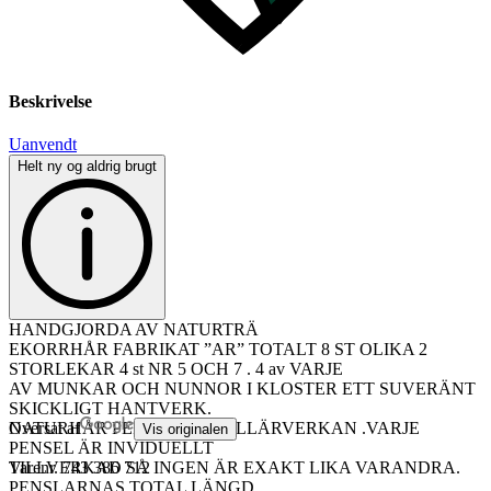
Beskrivelse
Uanvendt
Helt ny og aldrig brugt
HANDGJORDA AV NATURTRÄ
EKORRHÅR FABRIKAT ”AR” TOTALT 8 ST OLIKA 2
STORLEKAR 4 st NR 5 OCH 7 . 4 av VARJE
AV MUNKAR OCH NUNNOR I KLOSTER ETT SUVERÄNT
SKICKLIGT HANTVERK.
NATURHÅR PERFEKT KAPILLÄRVERKAN .VARJE
Oversat af
Vis originalen
PENSEL ÄR INVIDUELLT
TILLVERKAD SÅ INGEN ÄR EXAKT LIKA VARANDRA.
Varenr.
743 386 712
PENSLARNAS TOTAL LÄNGD